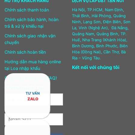
HỖ TRỢ KHÁCH HÀNG
DỊCH VỤ LẮP ĐẶT TẬN NƠI
Chính sách thanh toán
Hà Nội, TP.HCM, Nam Định,
Thái Bình, Hải Phòng, Quảng
Chính sách bảo hành, hoàn
Ninh, Lạng Sơn, Điện Biên, Sơn
trả & xử lý khiếu nại
La, Vinh (Nghệ An), Đà Nẵng,
Quảng Nam, Quảng Bình, TP.
Chính sách giao nhận vận
Huế, Nha Trang (Khánh Hòa),
chuyển
Bình Dương, Bình Phước, Biên
Chính sách hoàn tiền
Hòa (Đồng Nai), Cần Thơ, Bà
Rịa – Vũng Tàu.
Hướng dẫn mua hàng online
Kết nối với chúng tôi
tại Loa nhập khẩu
Câu hỏi thường gặp (FAQ)
ĐĂNG KÝ NHẬN TIN
TƯ VẤN
ZALO