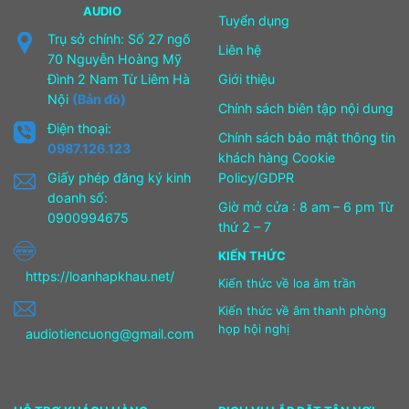
AUDIO
Tuyển dụng
Trụ sở chính: Số 27 ngõ
Liên hệ
70 Nguyễn Hoàng Mỹ
Đình 2 Nam Từ Liêm Hà
Giới thiệu
Nội
(Bản đồ)
Chính sách biên tập nội dung
Điện thoại:
Chính sách bảo mật thông tin
0987.126.123
khách hàng Cookie
Giấy phép đăng ký kinh
Policy/GDPR
doanh số:
Giờ mở cửa : 8 am – 6 pm Từ
0900994675
thứ 2 – 7
KIẾN THỨC
https://loanhapkhau.net/
Kiến thức về loa âm trần
Kiến thức về âm thanh phòng
họp hội nghị
audiotiencuong@gmail.com