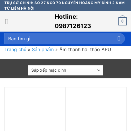
Bỏ
TRỤ SỞ CHÍNH: SỐ 27 NGÕ 70 NGUYỄN HOÀNG MỸ ĐÌNH 2 NAM
TỪ LIÊM HÀ NỘI
qua
Hotline:
nội
0
dung
0987126123
Tìm
kiếm:
Trang chủ
»
Sản phẩm
»
Âm thanh hội thảo APU