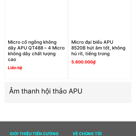
Micro cổ ngỗng không
Micro đại biểu APU
dây APU QT488 – 4 Micro
8520B hút âm tốt, không
không dây chất lượng
hú rít, tiếng trong
cao
5.600.000
₫
Liên hệ
Âm thanh hội thảo APU
GIỚI THIỆU TIẾN CƯỜNG
VỀ CHÚNG TÔI