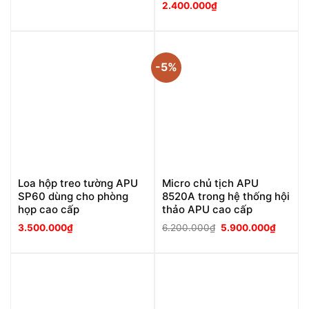
2.400.000
₫
-5%
Loa hộp treo tường APU
Micro chủ tịch APU
SP60 dùng cho phòng
8520A trong hệ thống hội
họp cao cấp
thảo APU cao cấp
Giá
Giá
3.500.000
₫
6.200.000
₫
5.900.000
₫
gốc
hiện
là:
tại
6.200.000₫.
là:
5.900.