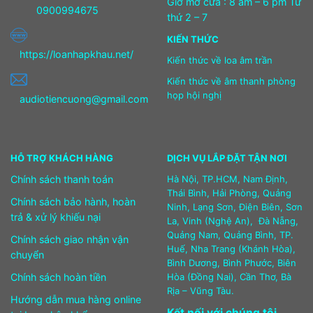
Giờ mở cửa : 8 am – 6 pm Từ
0900994675
thứ 2 – 7
KIẾN THỨC
https://loanhapkhau.net/
Kiến thức về loa âm trần
Kiến thức về âm thanh phòng
họp hội nghị
audiotiencuong@gmail.com
HỖ TRỢ KHÁCH HÀNG
DỊCH VỤ LẮP ĐẶT TẬN NƠI
Chính sách thanh toán
Hà Nội, TP.HCM, Nam Định,
Thái Bình, Hải Phòng, Quảng
Chính sách bảo hành, hoàn
Ninh, Lạng Sơn, Điện Biên, Sơn
trả & xử lý khiếu nại
La, Vinh (Nghệ An), Đà Nẵng,
Quảng Nam, Quảng Bình, TP.
Chính sách giao nhận vận
Huế, Nha Trang (Khánh Hòa),
chuyển
Bình Dương, Bình Phước, Biên
Chính sách hoàn tiền
Hòa (Đồng Nai), Cần Thơ, Bà
Rịa – Vũng Tàu.
Hướng dẫn mua hàng online
Kết nối với chúng tôi