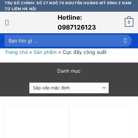
Bỏ
TRỤ SỞ CHÍNH: SỐ 27 NGÕ 70 NGUYỄN HOÀNG MỸ ĐÌNH 2 NAM
TỪ LIÊM HÀ NỘI
qua
Hotline:
nội
0
dung
0987126123
Tìm
kiếm:
Trang chủ
»
Sản phẩm
»
Cục đẩy công suất
Danh mục