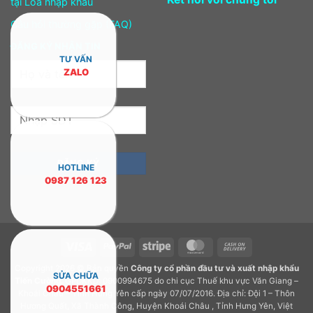
tại Loa nhập khẩu
Câu hỏi thường gặp (FAQ)
ĐĂNG KÝ NHẬN TIN
TƯ VẤN
ZALO
HOTLINE
0987 126 123
Visa
PayPal
Stripe
MasterCard
Cash
On
Copyright 2026 © Bản quyền
Công ty cổ phần đầu tư và xuất nhập khẩu
Delivery
SỬA CHỮA
Tiến Cường.
GPDKKD: 0900994675 do chi cục Thuế khu vực Văn Giang –
0904551661
Khoái Châu – Tỉnh Hưng Yên cấp ngày 07/07/2016. Địa chỉ: Đội 1 – Thôn
Hương Quất, Xã Thành Công, Huyện Khoái Châu , Tỉnh Hưng Yên, Việt