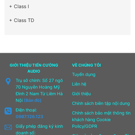
+ Class I
+ Class TD
GIỚI THIỆU TIẾN CƯỜNG
VỀ CHÚNG TÔI
AUDIO
Tuyển dụng
Trụ sở chính: Số 27 ngõ
Liên hệ
70 Nguyễn Hoàng Mỹ
Đình 2 Nam Từ Liêm Hà
Giới thiệu
Nội
(Bản đồ)
Chính sách biên tập nội dung
Điện thoại:
Chính sách bảo mật thông tin
0987.126.123
khách hàng Cookie
Giấy phép đăng ký kinh
Policy/GDPR
doanh số: