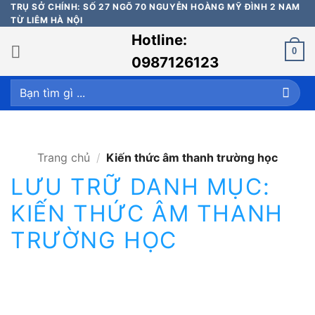
Bỏ
TRỤ SỞ CHÍNH: SỐ 27 NGÕ 70 NGUYỄN HOÀNG MỸ ĐÌNH 2 NAM
TỪ LIÊM HÀ NỘI
qua
Hotline:
nội
0
dung
0987126123
Tìm
kiếm:
Trang chủ
/
Kiến thức âm thanh trường học
LƯU TRỮ DANH MỤC:
KIẾN THỨC ÂM THANH
TRƯỜNG HỌC