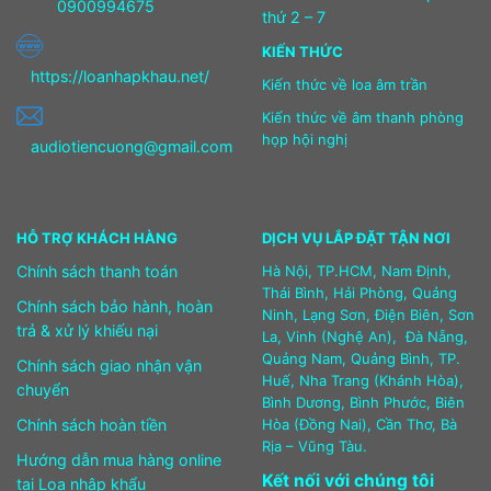
0900994675
thứ 2 – 7
KIẾN THỨC
https://loanhapkhau.net/
Kiến thức về loa âm trần
Kiến thức về âm thanh phòng
họp hội nghị
audiotiencuong@gmail.com
HỖ TRỢ KHÁCH HÀNG
DỊCH VỤ LẮP ĐẶT TẬN NƠI
Chính sách thanh toán
Hà Nội, TP.HCM, Nam Định,
Thái Bình, Hải Phòng, Quảng
Chính sách bảo hành, hoàn
Ninh, Lạng Sơn, Điện Biên, Sơn
trả & xử lý khiếu nại
La, Vinh (Nghệ An), Đà Nẵng,
Quảng Nam, Quảng Bình, TP.
Chính sách giao nhận vận
Huế, Nha Trang (Khánh Hòa),
chuyển
Bình Dương, Bình Phước, Biên
Chính sách hoàn tiền
Hòa (Đồng Nai), Cần Thơ, Bà
Rịa – Vũng Tàu.
Hướng dẫn mua hàng online
Kết nối với chúng tôi
tại Loa nhập khẩu