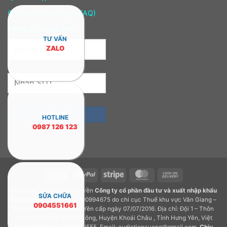
Câu hỏi thường gặp (FAQ)
ĐĂNG KÝ NHẬN TIN
TƯ VẤN
ZALO
HOTLINE
0987 126 123
Visa
PayPal
Stripe
MasterCard
Cash
On
Copyright 2026 © Bản quyền
Công ty cổ phần đầu tư và xuất nhập khẩu
Delivery
SỬA CHỮA
Tiến Cường.
GPDKKD: 0900994675 do chi cục Thuế khu vực Văn Giang –
0904551661
Khoái Châu – Tỉnh Hưng Yên cấp ngày 07/07/2016. Địa chỉ: Đội 1 – Thôn
Hương Quất, Xã Thành Công, Huyện Khoái Châu , Tỉnh Hưng Yên, Việt