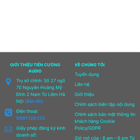
GIỚI THIỆU TIẾN CƯỜNG
VỀ CHÚNG TÔI
AUDIO
Tuyển dụng
Trụ sở chính: Số 27 ngõ
Liên hệ
70 Nguyễn Hoàng Mỹ
Đình 2 Nam Từ Liêm Hà
Giới thiệu
Nội
(Bản đồ)
Chính sách biên tập nội dung
Điện thoại:
Chính sách bảo mật thông tin
0987.126.123
khách hàng Cookie
Giấy phép đăng ký kinh
Policy/GDPR
doanh số:
Giờ mở cửa : 8 am – 6 pm Từ