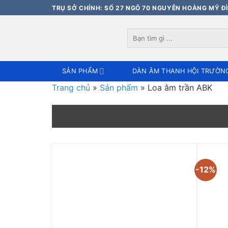
Bỏ
TRỤ SỞ CHÍNH: SỐ 27 NGÕ 70 NGUYỄN HOÀNG MỸ ĐÌ
qua
nội
Tìm
dung
kiếm:
SẢN PHẨM
DÀN ÂM THANH HỘI TRƯỜN
Trang chủ
»
Sản phẩm
»
Loa âm trần ABK
-12%