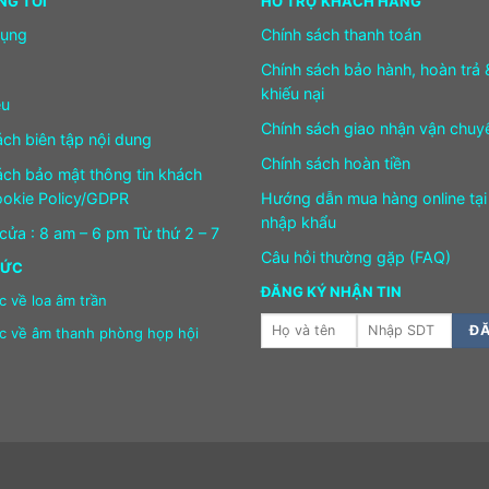
NG TÔI
HỖ TRỢ KHÁCH HÀNG
dụng
Chính sách thanh toán
Chính sách bảo hành, hoàn trả 
khiếu nại
ệu
Chính sách giao nhận vận chuy
ách biên tập nội dung
Chính sách hoàn tiền
ách bảo mật thông tin khách
okie Policy/GDPR
Hướng dẫn mua hàng online tại
nhập khẩu
cửa : 8 am – 6 pm Từ thứ 2 – 7
Câu hỏi thường gặp (FAQ)
HỨC
ĐĂNG KÝ NHẬN TIN
c về loa âm trần
ức về âm thanh phòng họp hội