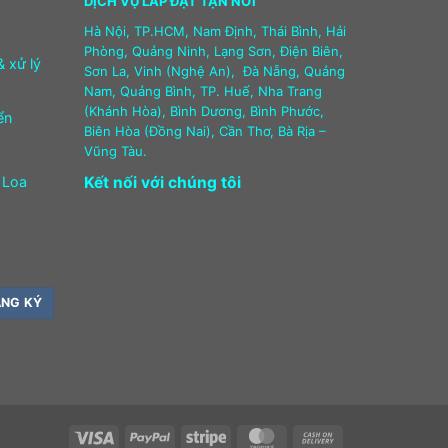
DỊCH VỤ LẮP ĐẶT TẬN NƠI
Hà Nội, TP.HCM, Nam Định, Thái Bình, Hải
Phòng, Quảng Ninh, Lạng Sơn, Điện Biên,
& xử lý
Sơn La, Vinh (Nghệ An), Đà Nẵng, Quảng
Nam, Quảng Bình, TP. Huế, Nha Trang
(Khánh Hòa), Bình Dương, Bình Phước,
ển
Biên Hòa (Đồng Nai), Cần Thơ, Bà Rịa –
Vũng Tàu.
 Loa
Kết nối với chúng tôi
Visa
PayPal
Stripe
MasterCard
Cash