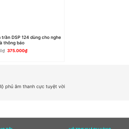
 trần DSP 124 dùng cho nghe
à thông báo
Giá
Giá
0
₫
375.000
₫
gốc
hiện
là:
tại
425.000₫.
là:
375.000₫.
ộ phủ âm thanh cực tuyệt vời