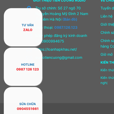
GIỚI THIỆU TIẾN CƯỜNG AUDIO
VỀ CHÚ
Trụ sở chính: Số 27 ngõ 70
Tuyển 
Nguyễn Hoàng Mỹ Đình 2 Nam
Liên hệ
Từ Liêm Hà Nội
(Bản đồ)
Giới thi
TƯ VẤN
Điện thoại:
0987.126.123
ZALO
Chính s
Giấy phép đăng ký kinh doanh
Chính s
số: 0900994675
hàng Co
https://loanhapkhau.net/
Giờ mở 
audiotiencuong@gmail.com
KIẾN T
HOTLINE
0987 126 123
Kiến thứ
Kiến th
nghị
SỬA CHỮA
0904551661