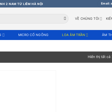
Email:
NH 2 NAM TỪ LIÊM HÀ NỘI
VỀ CHÚNG TÔI
KIẾ
G
MICRO CỔ NGỖNG
LOA ÂM TRẦN
ÂM T
Hiển thị tất cả