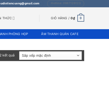
Hotline: 0987126123
 audiotiencuong@gmail.com
0
N THỨC
GIỎ HÀNG /
0
₫
HANH PHÒNG HỌP
ÂM THANH QUÁN CAFE
 2 kết quả