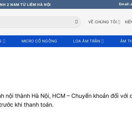
Email:
NH 2 NAM TỪ LIÊM HÀ NỘI
VỀ CHÚNG TÔI
KIẾ
G
MICRO CỔ NGỖNG
LOA ÂM TRẦN
ÂM T
ính nội thành Hà Nội, HCM – Chuyển khoản đối với
rước khi thanh toán.