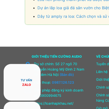
Dự án lắp loa giả đá sân vườn cho Bi
Dây từ amply ra loa: Cách chọn và sử 
GIỚI THIỆU TIẾN CƯỜNG AUDIO
VỀ CHÚ
Trụ sở chính: Số 27 ngõ 70
Tuyển 
Nguyễn Hoàng Mỹ Đình 2 Nam
Liên hệ
Từ Liêm Hà Nội
(Bản đồ)
Giới thi
TƯ VẤN
Điện thoại:
0987.126.123
ZALO
Chính s
Giấy phép đăng ký kinh doanh
Chính s
số: 0900994675
hàng Co
https://loanhapkhau.net/
Giờ mở 