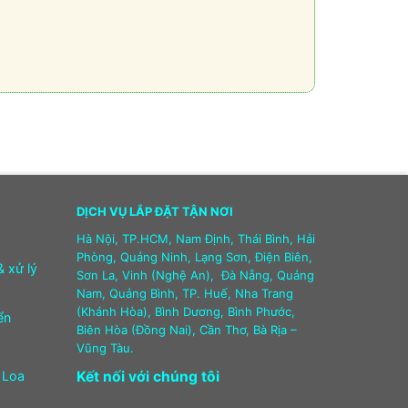
DỊCH VỤ LẮP ĐẶT TẬN NƠI
Hà Nội, TP.HCM, Nam Định, Thái Bình, Hải
Phòng, Quảng Ninh, Lạng Sơn, Điện Biên,
& xử lý
Sơn La, Vinh (Nghệ An), Đà Nẵng, Quảng
Nam, Quảng Bình, TP. Huế, Nha Trang
(Khánh Hòa), Bình Dương, Bình Phước,
ển
Biên Hòa (Đồng Nai), Cần Thơ, Bà Rịa –
Vũng Tàu.
 Loa
Kết nối với chúng tôi