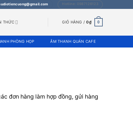
Hotline: 0987126123
 audiotiencuong@gmail.com
0
N THỨC
GIỎ HÀNG /
0
₫
HANH PHÒNG HỌP
ÂM THANH QUÁN CAFE
 các đơn hàng làm hợp đồng, gửi hàng