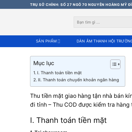
Bỏ
TRỤ SỞ CHÍNH: SỐ 27 NGÕ 70 NGUYỄN HOÀNG MỸ ĐÌ
qua
nội
Tìm
dung
kiếm:
SẢN PHẨM
DÀN ÂM THANH HỘI TRƯỜN
Mục lục
I. Thanh toán tiền mặt
II. Thanh toán chuyển khoản ngân hàng
Thu tiền mặt giao hàng tận nhà bán k
đi tỉnh – Thu COD được kiểm tra hàng t
I. Thanh toán tiền mặt