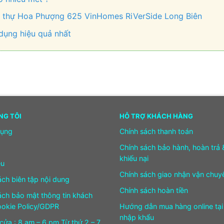
ệt thự Hoa Phượng 625 VinHomes RiVerSide Long Biên
dụng hiệu quả nhất
NG TÔI
HỖ TRỢ KHÁCH HÀNG
dụng
Chính sách thanh toán
Chính sách bảo hành, hoàn trả 
khiếu nại
ệu
Chính sách giao nhận vận chuy
ách biên tập nội dung
Chính sách hoàn tiền
ách bảo mật thông tin khách
okie Policy/GDPR
Hướng dẫn mua hàng online tại
nhập khẩu
cửa : 8 am – 6 pm Từ thứ 2 – 7