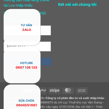
Kết nối với chúng tôi
tại Loa nhập khẩu
Câu hỏi thường gặp (FAQ)
ĐĂNG KÝ NHẬN TIN
TƯ VẤN
ZALO
HOTLINE
0987 126 123
Visa
PayPal
Stripe
MasterCard
Cash
On
Copyright 2026 © Bản quyền
Công ty cổ phần đầu tư và xuất nhập khẩu
Delivery
SỬA CHỮA
Tiến Cường.
GPDKKD: 0900994675 do chi cục Thuế khu vực Văn Giang –
0904551661
Khoái Châu – Tỉnh Hưng Yên cấp ngày 07/07/2016. Địa chỉ: Đội 1 – Thôn