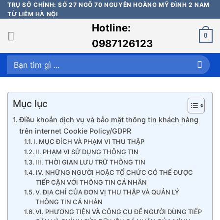
Bỏ
TRỤ SỞ CHÍNH: SỐ 27 NGÕ 70 NGUYỄN HOÀNG MỸ ĐÌNH 2 NAM
TỪ LIÊM HÀ NỘI
qua
Hotline:
nội
0
dung
0987126123
Tìm
kiếm:
Mục lục
Điều khoản dịch vụ và bảo mật thông tin khách hàng
trên internet Cookie Policy/GDPR
I. MỤC ĐÍCH VÀ PHẠM VI THU THẬP
II. PHẠM VI SỬ DỤNG THÔNG TIN
III. THỜI GIAN LƯU TRỮ THÔNG TIN
IV. NHỮNG NGƯỜI HOẶC TỔ CHỨC CÓ THỂ ĐƯỢC
TIẾP CẬN VỚI THÔNG TIN CÁ NHÂN
V. ĐỊA CHỈ CỦA ĐƠN VỊ THU THẬP VÀ QUẢN LÝ
THÔNG TIN CÁ NHÂN
VI. PHƯƠNG TIỆN VÀ CÔNG CỤ ĐỂ NGƯỜI DÙNG TIẾP