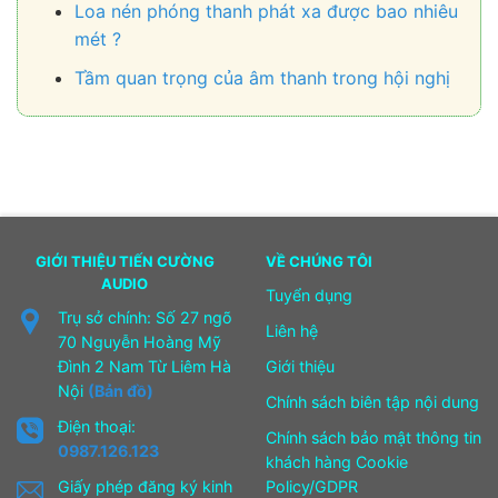
Loa nén phóng thanh phát xa được bao nhiêu
mét ?
Tầm quan trọng của âm thanh trong hội nghị
GIỚI THIỆU TIẾN CƯỜNG
VỀ CHÚNG TÔI
AUDIO
Tuyển dụng
Trụ sở chính: Số 27 ngõ
Liên hệ
70 Nguyễn Hoàng Mỹ
Đình 2 Nam Từ Liêm Hà
Giới thiệu
Nội
(Bản đồ)
Chính sách biên tập nội dung
Điện thoại:
Chính sách bảo mật thông tin
0987.126.123
khách hàng Cookie
Giấy phép đăng ký kinh
Policy/GDPR