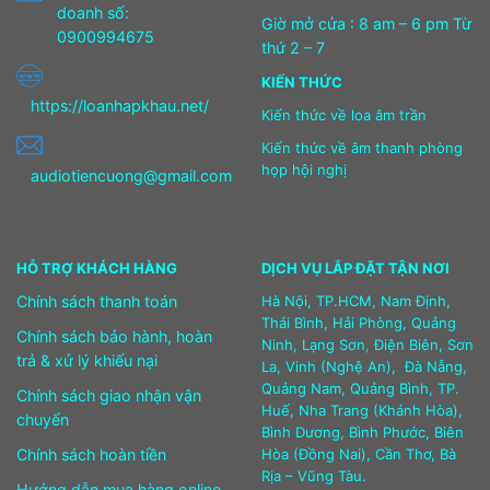
doanh số:
Giờ mở cửa : 8 am – 6 pm Từ
0900994675
thứ 2 – 7
KIẾN THỨC
https://loanhapkhau.net/
Kiến thức về loa âm trần
Kiến thức về âm thanh phòng
họp hội nghị
audiotiencuong@gmail.com
HỖ TRỢ KHÁCH HÀNG
DỊCH VỤ LẮP ĐẶT TẬN NƠI
Chính sách thanh toán
Hà Nội, TP.HCM, Nam Định,
Thái Bình, Hải Phòng, Quảng
Chính sách bảo hành, hoàn
Ninh, Lạng Sơn, Điện Biên, Sơn
trả & xử lý khiếu nại
La, Vinh (Nghệ An), Đà Nẵng,
Quảng Nam, Quảng Bình, TP.
Chính sách giao nhận vận
Huế, Nha Trang (Khánh Hòa),
chuyển
Bình Dương, Bình Phước, Biên
Chính sách hoàn tiền
Hòa (Đồng Nai), Cần Thơ, Bà
Rịa – Vũng Tàu.
Hướng dẫn mua hàng online