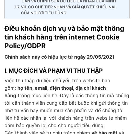
CẬN VÀ CHỈNH SỬA DỮ LIỆU CÁ NHÂN CỦA MÌNH
VII. CƠ CHẾ TIẾP NHẬN VÀ GIẢI QUYẾT KHIẾU NẠI
CỦA NGƯỜI TIÊU DÙNG
Điều khoản dịch vụ và bảo mật thông
tin khách hàng trên internet Cookie
Policy/GDPR
Chính sách này có hiệu lực từ ngày 29/05/2021
I. MỤC ĐÍCH VÀ PHẠM VI THU THẬP
Việc thu thập dữ liệu chủ yếu trên website bao
gồm:
họ tên, email, điện thoại, địa chỉ khách
hàng
trong mục liên hệ. Đây là các thông tin mà chúng
tôi cần thành viên cung cấp bắt buộc khi gửi thông tin
nhờ tư vấn hay muốn mua sản phẩm và để chúng tôi
liên hệ xác nhận lại với khách hàng trên website nhằm
đảm bảo quyền lợi cho cho người tiêu dùng.
Các thành viên sẽ tự chịu trách nhiệm
về bảo mật
và