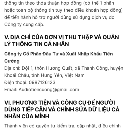
thông tin theo thỏa thuận hợp đồng (có thể 1 phần
hoặc toàn bộ thông tin tuy theo điều khoản hợp đồng)
để tiến hành hỗ trợ người dùng sử dụng dịch vụ do
Công ty cung cấp.
V. ĐỊA CHỈ CỦA ĐƠN VỊ THU THẬP VÀ QUẢN
LÝ THÔNG TIN CÁ NHÂN
Công ty Cổ Phần Đầu Tư và Xuất Nhập Khẩu Tiến
Cường
Địa chỉ: Đội 1, thôn Hương Quất, xã Thành Công, huyện
Khoái Châu, tỉnh Hưng Yên, Việt Nam
Điện thoại: 0987126123
Email: Audiotiencuong@gmail.com
VI. PHƯƠNG TIỆN VÀ CÔNG CỤ ĐỂ NGƯỜI
DÙNG TIẾP CẬN VÀ CHỈNH SỬA DỮ LIỆU CÁ
NHÂN CỦA MÌNH
Thành viên có quyền tự kiểm tra, cập nhật, điều chỉnh