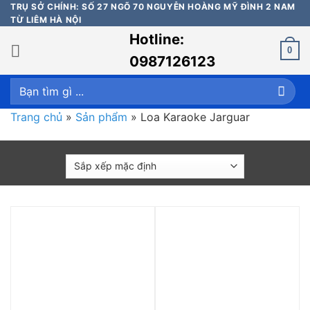
Bỏ
TRỤ SỞ CHÍNH: SỐ 27 NGÕ 70 NGUYỄN HOÀNG MỸ ĐÌNH 2 NAM
TỪ LIÊM HÀ NỘI
qua
Hotline:
nội
0
dung
0987126123
Tìm
kiếm:
Trang chủ
»
Sản phẩm
»
Loa Karaoke Jarguar