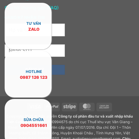
Câu hỏi thường gặp (FAQ)
ĐĂNG KÝ NHẬN TIN
TƯ VẤN
ZALO
HOTLINE
0987 126 123
Visa
PayPal
Stripe
MasterCard
Cash
On
Copyright 2026 © Bản quyền
Công ty cổ phần đầu tư và xuất nhập khẩu
Delivery
SỬA CHỮA
Tiến Cường.
GPDKKD: 0900994675 do chi cục Thuế khu vực Văn Giang –
0904551661
Khoái Châu – Tỉnh Hưng Yên cấp ngày 07/07/2016. Địa chỉ: Đội 1 – Thôn
Hương Quất, Xã Thành Công, Huyện Khoái Châu , Tỉnh Hưng Yên, Việt
Nam. Điện thoại: 0932918555. Email: audiotiencuong@gmail.com.
Chịu