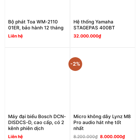
Bộ phát Toa WM-2110
Hệ thống Yamaha
01ER, bảo hành 12 tháng
STAGEPAS 400BT
Liên hệ
32.000.000
₫
-2%
Máy đại biểu Bosch DCN-
Micro không dây Lynz M8
DISDCS-D, cao cấp, có 2
Pro audio hát nhẹ tốt
kênh phiên dịch
nhất
Giá
Giá
Liên hệ
8.200.000
₫
8.000.000
₫