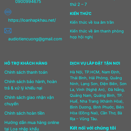
0900994675
thứ 2 – 7
KIẾN THỨC
https://loanhapkhau.net/
Kiến thức về loa âm trần
Kiến thức về âm thanh phòng
họp hội nghị
audiotiencuong@gmail.com
HỖ TRỢ KHÁCH HÀNG
DỊCH VỤ LẮP ĐẶT TẬN NƠI
Chính sách thanh toán
Hà Nội, TP.HCM, Nam Định,
Thái Bình, Hải Phòng, Quảng
Chính sách bảo hành, hoàn
Ninh, Lạng Sơn, Điện Biên, Sơn
trả & xử lý khiếu nại
La, Vinh (Nghệ An), Đà Nẵng,
Quảng Nam, Quảng Bình, TP.
Chính sách giao nhận vận
Huế, Nha Trang (Khánh Hòa),
chuyển
Bình Dương, Bình Phước, Biên
Chính sách hoàn tiền
Hòa (Đồng Nai), Cần Thơ, Bà
Rịa – Vũng Tàu.
Hướng dẫn mua hàng online
Kết nối với chúng tôi
tại Loa nhập khẩu