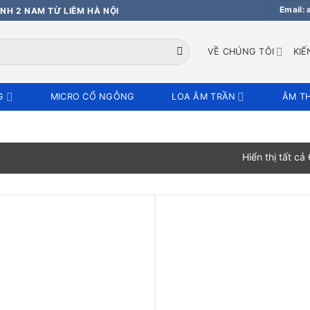
Email:
NH 2 NAM TỪ LIÊM HÀ NỘI
VỀ CHÚNG TÔI
KIẾ
G
MICRO CỔ NGỖNG
LOA ÂM TRẦN
ÂM T
Hiển thị tất cả