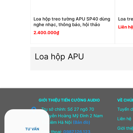
Loa hộp treo tường APU SP40 dùng
Loa tr
nghe nhạc, thông báo, hội thảo
Liên h
2.400.000
₫
Loa hộp APU
GIỚI THIỆU TIẾN CƯỜNG AUDIO
VỀ CHÚ
Trụ sở chính: Số 27 ngõ 70
Tuyển 
Nguyễn Hoàng Mỹ Đình 2 Nam
Liên hệ
Từ Liêm Hà Nội
(Bản đồ)
Giới thi
TƯ VẤN
Điện thoại:
0987.126.123