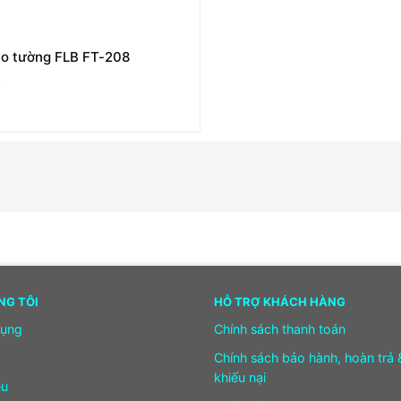
eo tường FLB FT-208
ệ
NG TÔI
HỖ TRỢ KHÁCH HÀNG
dụng
Chính sách thanh toán
Chính sách bảo hành, hoàn trả 
khiếu nại
ệu