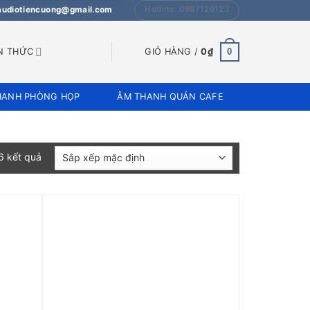
Hotline: 0987126123
 audiotiencuong@gmail.com
0
N THỨC
GIỎ HÀNG /
0
₫
HANH PHÒNG HỌP
ÂM THANH QUÁN CAFE
 6 kết quả