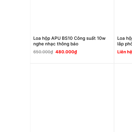
Loa hộp APU BS10 Công suất 10w
Loa hộ
nghe nhạc thông báo
lắp ph
Giá
Giá
650.000
₫
480.000
₫
Liên h
gốc
hiện
là:
tại
650.000₫.
là:
480.000₫.