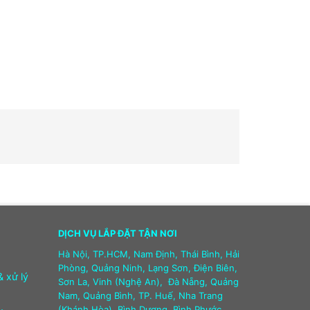
DỊCH VỤ LẮP ĐẶT TẬN NƠI
Hà Nội, TP.HCM, Nam Định, Thái Bình, Hải
Phòng, Quảng Ninh, Lạng Sơn, Điện Biên,
& xử lý
Sơn La, Vinh (Nghệ An), Đà Nẵng, Quảng
Nam, Quảng Bình, TP. Huế, Nha Trang
(Khánh Hòa), Bình Dương, Bình Phước,