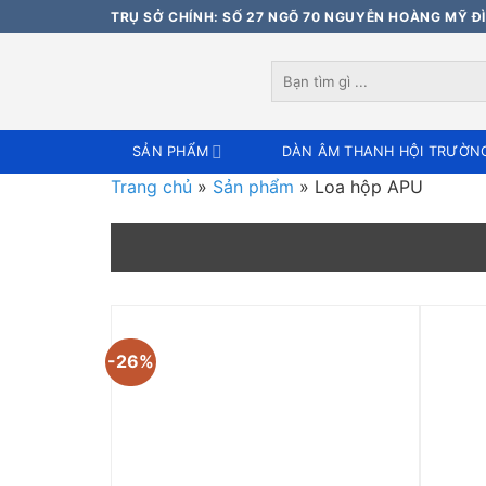
Bỏ
TRỤ SỞ CHÍNH: SỐ 27 NGÕ 70 NGUYỄN HOÀNG MỸ ĐÌ
qua
nội
Tìm
dung
kiếm:
SẢN PHẨM
DÀN ÂM THANH HỘI TRƯỜN
Trang chủ
»
Sản phẩm
»
Loa hộp APU
-26%