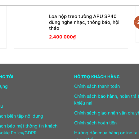
Loa hộp treo tường APU SP40
-
dùng nghe nhạc, thông báo, hội
thảo
2.400.000
₫
NG TÔI
HỖ TRỢ KHÁCH HÀNG
dụng
Chính sách thanh toán
Chính sách bảo hành, hoàn trả 
khiếu nại
ệu
Chính sách giao nhận vận chuy
ách biên tập nội dung
Chính sách hoàn tiền
ách bảo mật thông tin khách
okie Policy/GDPR
Hướng dẫn mua hàng online tại