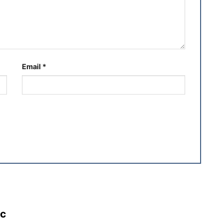
Email
*
ác