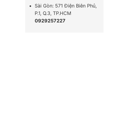
Sài Gòn: 571 Điện Biên Phủ,
P.1, Q.3, TP.HCM
0929257227