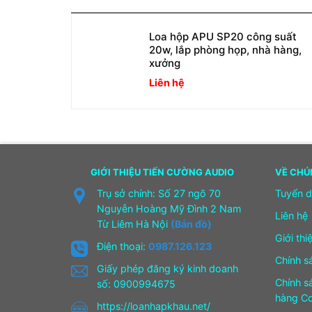
Loa hộp APU SP20 công suất
20w, lắp phòng họp, nhà hàng,
xưởng
Liên hệ
GIỚI THIỆU TIẾN CƯỜNG AUDIO
VỀ CHÚ
Trụ sở chính: Số 27 ngõ 70
Tuyển 
Nguyễn Hoàng Mỹ Đình 2 Nam
Liên hệ
Từ Liêm Hà Nội
(Bản đồ)
Giới thi
Điện thoại:
0987.126.123
Chính s
Giấy phép đăng ký kinh doanh
Chính s
số: 0900994675
hàng Co
https://loanhapkhau.net/