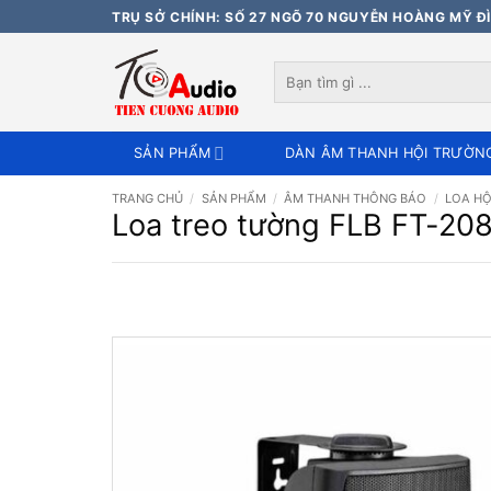
Bỏ
TRỤ SỞ CHÍNH: SỐ 27 NGÕ 70 NGUYỄN HOÀNG MỸ ĐÌ
qua
nội
Tìm
dung
kiếm:
SẢN PHẨM
DÀN ÂM THANH HỘI TRƯỜN
TRANG CHỦ
/
SẢN PHẨM
/
ÂM THANH THÔNG BÁO
/
LOA HỘ
Loa treo tường FLB FT-20