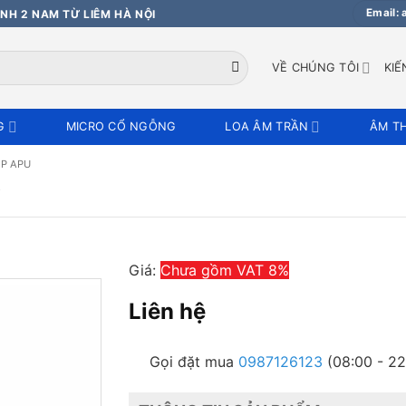
Email:
NH 2 NAM TỪ LIÊM HÀ NỘI
VỀ CHÚNG TÔI
KIẾ
G
MICRO CỔ NGỖNG
LOA ÂM TRẦN
ÂM T
P APU
8
Giá:
Chưa gồm VAT 8%
Liên hệ
Gọi đặt mua
0987126123
(08:00 - 22