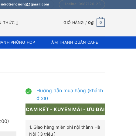
Hotline: 0987126123
 audiotiencuong@gmail.com
0
N THỨC
GIỎ HÀNG /
0
₫
HANH PHÒNG HỌP
ÂM THANH QUÁN CAFE
Hướng dẫn mua hàng (khách
ở xa)
CAM KẾT - KUYẾN MÃI - ƯU ĐÃI
:00)
1. Giao hàng miễn phí nội thành Hà
Nội ( 3 triệu )