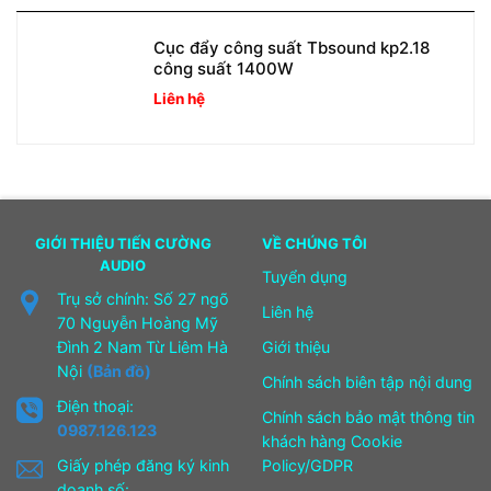
Cục đẩy công suất Tbsound kp2.18
công suất 1400W
Liên hệ
GIỚI THIỆU TIẾN CƯỜNG
VỀ CHÚNG TÔI
AUDIO
Tuyển dụng
Trụ sở chính: Số 27 ngõ
Liên hệ
70 Nguyễn Hoàng Mỹ
Đình 2 Nam Từ Liêm Hà
Giới thiệu
Nội
(Bản đồ)
Chính sách biên tập nội dung
Điện thoại:
Chính sách bảo mật thông tin
0987.126.123
khách hàng Cookie
Giấy phép đăng ký kinh
Policy/GDPR
doanh số: