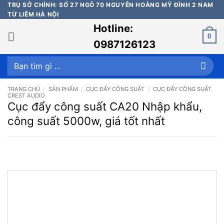
Bỏ
TRỤ SỞ CHÍNH: SỐ 27 NGÕ 70 NGUYỄN HOÀNG MỸ ĐÌNH 2 NAM
TỪ LIÊM HÀ NỘI
qua
Hotline:
nội
0
dung
0987126123
Tìm
kiếm:
TRANG CHỦ
/
SẢN PHẨM
/
CỤC ĐẨY CÔNG SUẤT
/
CỤC ĐẨY CÔNG SUẤT
CREST AUDIO
Cục đẩy công suất CA20 Nhập khẩu,
công suất 5000w, giá tốt nhất