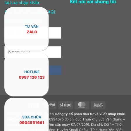
Kết nối với chúng tôi
tại Loa nhập khẩu
Câu hỏi thường gặp (FAQ)
ĐĂNG KÝ NHẬN TIN
TƯ VẤN
ZALO
HOTLINE
0987 126 123
Visa
PayPal
Stripe
MasterCard
Cash
On
Copyright 2026 © Bản quyền
Công ty cổ phần đầu tư và xuất nhập khẩu
Delivery
SỬA CHỮA
Tiến Cường.
GPDKKD: 0900994675 do chi cục Thuế khu vực Văn Giang –
0904551661
Khoái Châu – Tỉnh Hưng Yên cấp ngày 07/07/2016. Địa chỉ: Đội 1 – Thôn
Hương Quất, Xã Thành Công, Huyện Khoái Châu , Tỉnh Hưng Yên, Việt