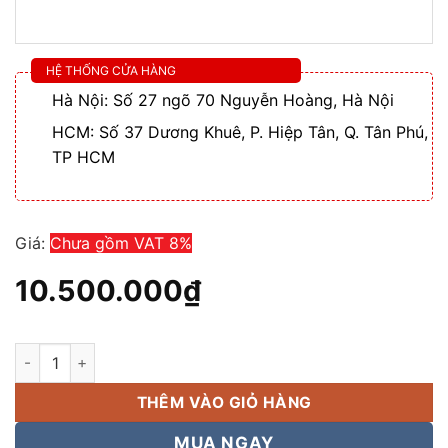
HỆ THỐNG CỬA HÀNG
Hà Nội: Số 27 ngõ 70 Nguyễn Hoàng, Hà Nội
HCM: Số 37 Dương Khuê, P. Hiệp Tân, Q. Tân Phú,
TP HCM
Giá:
Chưa gồm VAT 8%
10.500.000
₫
Cục đẩy công suất CA20 Nhập khẩu, công suất 5000w, giá tốt 
THÊM VÀO GIỎ HÀNG
MUA NGAY