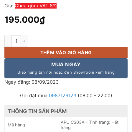
Giá:
Chưa gồm VAT 8%
195.000
₫
Loa âm trần ABK 114 giá rẻ số lượng
THÊM VÀO GIỎ HÀNG
MUA NGAY
Giao hàng tận nơi hoặc đến Showroom xem hàng
Ngày đăng: 08/09/2023
Gọi đặt mua
0987126123
(08:00 - 22:00)
THÔNG TIN SẢN PHẨM
APU CS03A - Tình trạng: Hết
Mã hàng
hàng