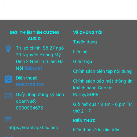
425.000₫.
là:
375.000₫.
GIỚI THIỆU TIẾN CƯỜNG
VỀ CHÚNG TÔI
AUDIO
Tuyển dụng
Trụ sở chính: Số 27 ngõ
Liên hệ
70 Nguyễn Hoàng Mỹ
Đình 2 Nam Từ Liêm Hà
Giới thiệu
Nội
(Bản đồ)
Chính sách biên tập nội dung
Điện thoại:
Chính sách bảo mật thông tin
0987.126.123
khách hàng Cookie
Giấy phép đăng ký kinh
Policy/GDPR
doanh số:
Giờ mở cửa : 8 am – 6 pm Từ
0900994675
thứ 2 – 7
KIẾN THỨC
https://loanhapkhau.net/
Kiến thức về loa âm trần