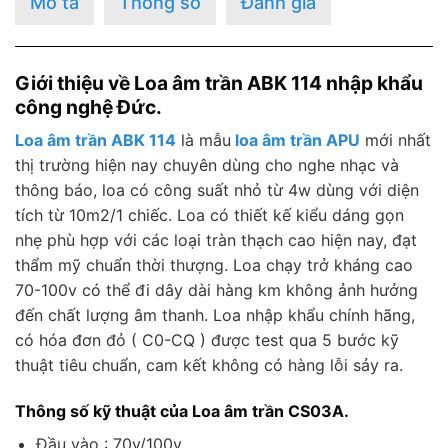
Mô tả
Thông số
Đánh giá
Giới thiệu về Loa âm trần ABK 114 nhập khẩu
công nghệ Đức.
Loa âm trần ABK 114
là mẫu
loa âm trần APU
mới nhất
thị trường hiện nay chuyên dùng cho nghe nhạc và
thông báo, loa có công suất nhỏ từ 4w dùng với diện
tích từ 10m2/1 chiếc. Loa có thiết kế kiểu dáng gọn
nhẹ phù hợp với các loại tràn thạch cao hiện nay, đạt
thẩm mỹ chuẩn thời thượng. Loa chạy trở kháng cao
70-100v có thể đi dây dài hàng km không ảnh hưởng
đến chất lượng âm thanh. Loa nhập khẩu chính hãng,
có hóa đơn đỏ ( C0-CQ ) được test qua 5 bước kỹ
thuật tiêu chuẩn, cam kết không có hàng lỗi sảy ra.
Thông số kỹ thuật của Loa âm trần CS03A.
Đầu vào : 70v/100v