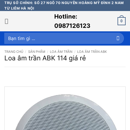
Bỏ
TRỤ SỞ CHÍNH: SỐ 27 NGÕ 70 NGUYỄN HOÀNG MỸ ĐÌNH 2 NAM
TỪ LIÊM HÀ NỘI
qua
Hotline:
nội
0
dung
0987126123
Tìm
kiếm:
TRANG CHỦ
/
SẢN PHẨM
/
LOA ÂM TRẦN
/
LOA ÂM TRẦN ABK
Loa âm trần ABK 114 giá rẻ