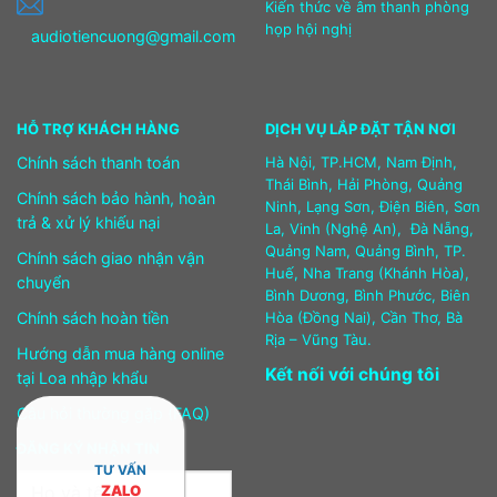
Kiến thức về âm thanh phòng
họp hội nghị
audiotiencuong@gmail.com
HỖ TRỢ KHÁCH HÀNG
DỊCH VỤ LẮP ĐẶT TẬN NƠI
Chính sách thanh toán
Hà Nội, TP.HCM, Nam Định,
Thái Bình, Hải Phòng, Quảng
Chính sách bảo hành, hoàn
Ninh, Lạng Sơn, Điện Biên, Sơn
trả & xử lý khiếu nại
La, Vinh (Nghệ An), Đà Nẵng,
Quảng Nam, Quảng Bình, TP.
Chính sách giao nhận vận
Huế, Nha Trang (Khánh Hòa),
chuyển
Bình Dương, Bình Phước, Biên
Chính sách hoàn tiền
Hòa (Đồng Nai), Cần Thơ, Bà
Rịa – Vũng Tàu.
Hướng dẫn mua hàng online
Kết nối với chúng tôi
tại Loa nhập khẩu
Câu hỏi thường gặp (FAQ)
ĐĂNG KÝ NHẬN TIN
TƯ VẤN
ZALO