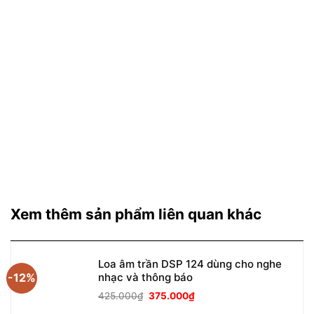
Xem thêm sản phẩm liên quan khác
Loa âm trần DSP 124 dùng cho nghe
-12%
nhạc và thông báo
Giá
Giá
425.000
₫
375.000
₫
gốc
hiện
là:
tại