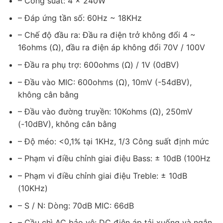
– Công suất: 4 x 240W
– Đáp ứng tần số: 60Hz ~ 18KHz
– Chế độ đầu ra: Đầu ra điện trở không đổi 4 ~
16ohms (Ω), đầu ra điện áp không đổi 70V / 100V
– Đầu ra phụ trợ: 600ohms (Ω) / 1V (0dBV)
– Đầu vào MIC: 600ohms (Ω), 10mV (-54dBV),
không cân bằng
– Đầu vào đường truyền: 10Kohms (Ω), 250mV
(-10dBV), không cân bằng
– Độ méo: <0,1% tại 1KHz, 1/3 Công suất định mức
– Phạm vi điều chỉnh giai điệu Bass: ± 10dB (100Hz
– Phạm vi điều chỉnh giai điệu Treble: ± 10dB
(10KHz)
– S / N: Dòng: 70dB MIC: 66dB
– Cầu chì AC bảo vệ: DC điện áp tải xuống và ngắn