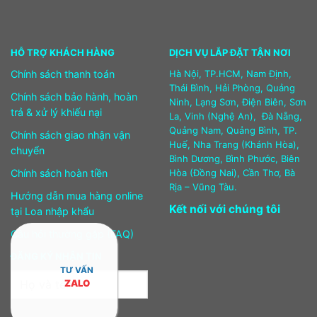
HỖ TRỢ KHÁCH HÀNG
DỊCH VỤ LẮP ĐẶT TẬN NƠI
Chính sách thanh toán
Hà Nội, TP.HCM, Nam Định,
Thái Bình, Hải Phòng, Quảng
Chính sách bảo hành, hoàn
Ninh, Lạng Sơn, Điện Biên, Sơn
trả & xử lý khiếu nại
La, Vinh (Nghệ An), Đà Nẵng,
Quảng Nam, Quảng Bình, TP.
Chính sách giao nhận vận
Huế, Nha Trang (Khánh Hòa),
chuyển
Bình Dương, Bình Phước, Biên
Chính sách hoàn tiền
Hòa (Đồng Nai), Cần Thơ, Bà
Rịa – Vũng Tàu.
Hướng dẫn mua hàng online
Kết nối với chúng tôi
tại Loa nhập khẩu
Câu hỏi thường gặp (FAQ)
ĐĂNG KÝ NHẬN TIN
TƯ VẤN
ZALO