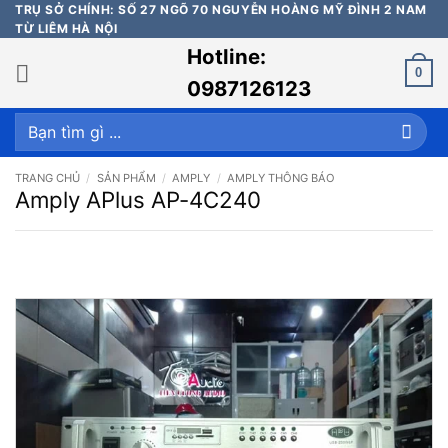
Bỏ
TRỤ SỞ CHÍNH: SỐ 27 NGÕ 70 NGUYỄN HOÀNG MỸ ĐÌNH 2 NAM
TỪ LIÊM HÀ NỘI
qua
Hotline:
nội
0
dung
0987126123
Tìm
kiếm:
TRANG CHỦ
/
SẢN PHẨM
/
AMPLY
/
AMPLY THÔNG BÁO
Amply APlus AP-4C240