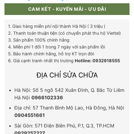
CAM KẾT - KUYẾN MÃI - ƯU ĐÃI
1. Giao hàng miễn phí nội thành Hà Nội ( 3 triệu )
2. Thanh toán thuận tiện (có chuyển phát thu hộ Viettel)
3. Sản phẩm 100% chính hãng
4. Miễn phí 1 đổi 1 trong 7 ngày với sản phẩm lỗi
5. Bảo hành chính hãng, hỗ trợ KT trọn đời
6. Giá cạnh tranh nhất thị trường
Hotline: 0932918555
ĐỊA CHỈ SỬA CHỮA
Hà Nội: Số 5 ngõ 542 Xuân Đỉnh, Q. Bắc Từ Liêm
Hà Nội
0966102336
Địa chỉ: 57 Thanh Bình Mộ Lao, Hà Đông, Hà Nội
0904551661
Sài Gòn: 571 Điện Biên Phủ, P.1, Q.3, TP.HCM
0929257227