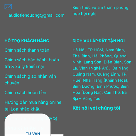
Kiến thức về âm thanh phòng
họp hội nghị
audiotiencuong@gmail.com
HỖ TRỢ KHÁCH HÀNG
DỊCH VỤ LẮP ĐẶT TẬN NƠI
Chính sách thanh toán
Hà Nội, TP.HCM, Nam Định,
Thái Bình, Hải Phòng, Quảng
Chính sách bảo hành, hoàn
Ninh, Lạng Sơn, Điện Biên, Sơn
trả & xử lý khiếu nại
La, Vinh (Nghệ An), Đà Nẵng,
Quảng Nam, Quảng Bình, TP.
Chính sách giao nhận vận
Huế, Nha Trang (Khánh Hòa),
chuyển
Bình Dương, Bình Phước, Biên
Chính sách hoàn tiền
Hòa (Đồng Nai), Cần Thơ, Bà
Rịa – Vũng Tàu.
Hướng dẫn mua hàng online
Kết nối với chúng tôi
tại Loa nhập khẩu
Câu hỏi thường gặp (FAQ)
ĐĂNG KÝ NHẬN TIN
TƯ VẤN