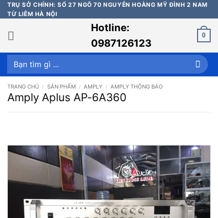
Bỏ
TRỤ SỞ CHÍNH: SỐ 27 NGÕ 70 NGUYỄN HOÀNG MỸ ĐÌNH 2 NAM
TỪ LIÊM HÀ NỘI
qua
Hotline:
nội
0
dung
0987126123
Tìm
kiếm:
TRANG CHỦ
/
SẢN PHẨM
/
AMPLY
/
AMPLY THÔNG BÁO
Amply Aplus AP-6A360