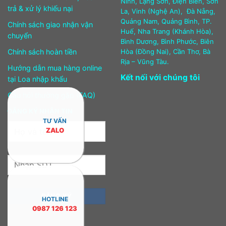
Ninh, Lạng Sơn, Điện Biên, Sơn
trả & xử lý khiếu nại
La, Vinh (Nghệ An), Đà Nẵng,
Quảng Nam, Quảng Bình, TP.
Chính sách giao nhận vận
Huế, Nha Trang (Khánh Hòa),
chuyển
Bình Dương, Bình Phước, Biên
Chính sách hoàn tiền
Hòa (Đồng Nai), Cần Thơ, Bà
Rịa – Vũng Tàu.
Hướng dẫn mua hàng online
Kết nối với chúng tôi
tại Loa nhập khẩu
Câu hỏi thường gặp (FAQ)
ĐĂNG KÝ NHẬN TIN
TƯ VẤN
ZALO
HOTLINE
0987 126 123