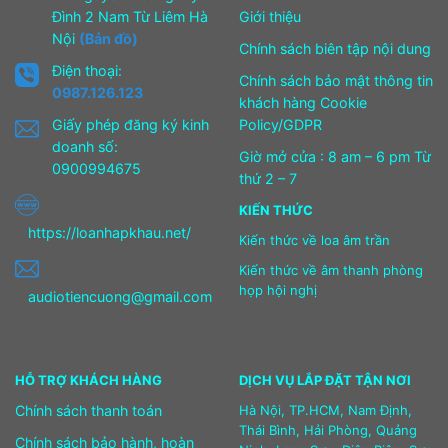
Đình 2 Nam Từ Liêm Hà
Giới thiệu
Nội
(Bản đồ)
Chính sách biên tập nội dung
Điện thoại:
Chính sách bảo mật thông tin
0987.126.123
khách hàng Cookie
Giấy phép đăng ký kinh
Policy/GDPR
doanh số:
Giờ mở cửa : 8 am – 6 pm Từ
0900994675
thứ 2 – 7
KIẾN THỨC
https://loanhapkhau.net/
Kiến thức về loa âm trần
Kiến thức về âm thanh phòng
họp hội nghị
audiotiencuong@gmail.com
HỖ TRỢ KHÁCH HÀNG
DỊCH VỤ LẮP ĐẶT TẬN NƠI
Chính sách thanh toán
Hà Nội, TP.HCM, Nam Định,
Thái Bình, Hải Phòng, Quảng
Chính sách bảo hành, hoàn