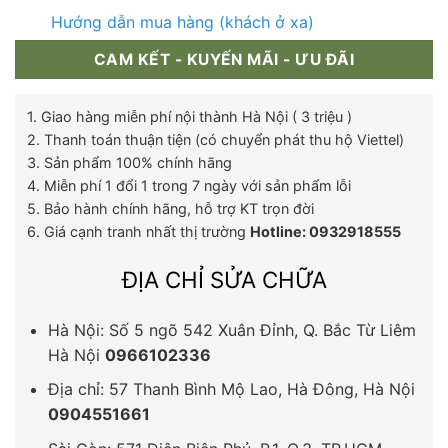
Hướng dẫn mua hàng (khách ở xa)
CAM KẾT - KUYẾN MÃI - ƯU ĐÃI
1. Giao hàng miễn phí nội thành Hà Nội ( 3 triệu )
2. Thanh toán thuận tiện (có chuyển phát thu hộ Viettel)
3. Sản phẩm 100% chính hãng
4. Miễn phí 1 đổi 1 trong 7 ngày với sản phẩm lỗi
5. Bảo hành chính hãng, hỗ trợ KT trọn đời
6. Giá cạnh tranh nhất thị trường
Hotline: 0932918555
ĐỊA CHỈ SỬA CHỮA
Hà Nội: Số 5 ngõ 542 Xuân Đỉnh, Q. Bắc Từ Liêm
Hà Nội
0966102336
Địa chỉ: 57 Thanh Bình Mộ Lao, Hà Đông, Hà Nội
0904551661