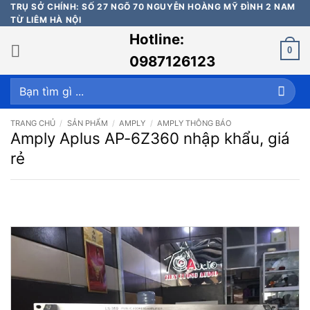
Bỏ
TRỤ SỞ CHÍNH: SỐ 27 NGÕ 70 NGUYỄN HOÀNG MỸ ĐÌNH 2 NAM
TỪ LIÊM HÀ NỘI
qua
Hotline:
nội
0
dung
0987126123
Tìm
kiếm:
TRANG CHỦ
/
SẢN PHẨM
/
AMPLY
/
AMPLY THÔNG BÁO
Amply Aplus AP-6Z360 nhập khẩu, giá
rẻ