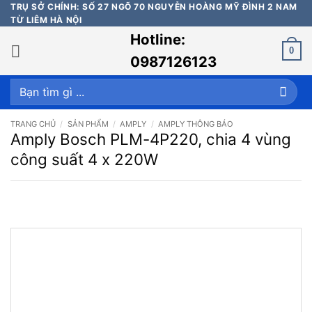
Bỏ
TRỤ SỞ CHÍNH: SỐ 27 NGÕ 70 NGUYỄN HOÀNG MỸ ĐÌNH 2 NAM
TỪ LIÊM HÀ NỘI
qua
Hotline:
nội
0
dung
0987126123
Tìm
kiếm:
TRANG CHỦ
/
SẢN PHẨM
/
AMPLY
/
AMPLY THÔNG BÁO
Amply Bosch PLM-4P220, chia 4 vùng
công suất 4 x 220W