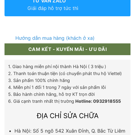
TƯ VẤN ZALO
Giải đáp hỗ trợ tức thì
Hướng dẫn mua hàng (khách ở xa)
CAM KẾT - KUYẾN MÃI - ƯU ĐÃI
1. Giao hàng miễn phí nội thành Hà Nội ( 3 triệu )
2. Thanh toán thuận tiện (có chuyển phát thu hộ Viettel)
3. Sản phẩm 100% chính hãng
4. Miễn phí 1 đổi 1 trong 7 ngày với sản phẩm lỗi
5. Bảo hành chính hãng, hỗ trợ KT trọn đời
6. Giá cạnh tranh nhất thị trường
Hotline: 0932918555
ĐỊA CHỈ SỬA CHỮA
Hà Nội: Số 5 ngõ 542 Xuân Đỉnh, Q. Bắc Từ Liêm