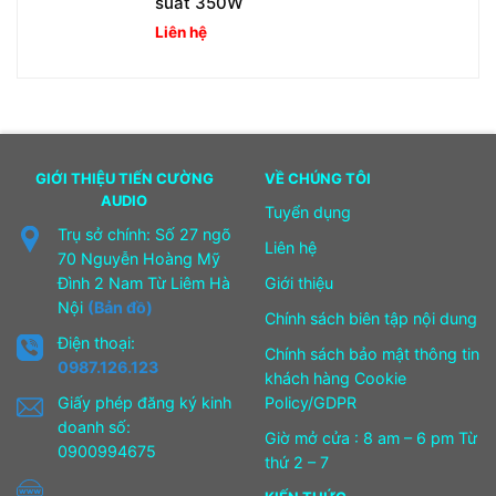
suất 350W
Liên hệ
GIỚI THIỆU TIẾN CƯỜNG
VỀ CHÚNG TÔI
AUDIO
Tuyển dụng
Trụ sở chính: Số 27 ngõ
Liên hệ
70 Nguyễn Hoàng Mỹ
Đình 2 Nam Từ Liêm Hà
Giới thiệu
Nội
(Bản đồ)
Chính sách biên tập nội dung
Điện thoại:
Chính sách bảo mật thông tin
0987.126.123
khách hàng Cookie
Giấy phép đăng ký kinh
Policy/GDPR
doanh số:
Giờ mở cửa : 8 am – 6 pm Từ
0900994675
thứ 2 – 7