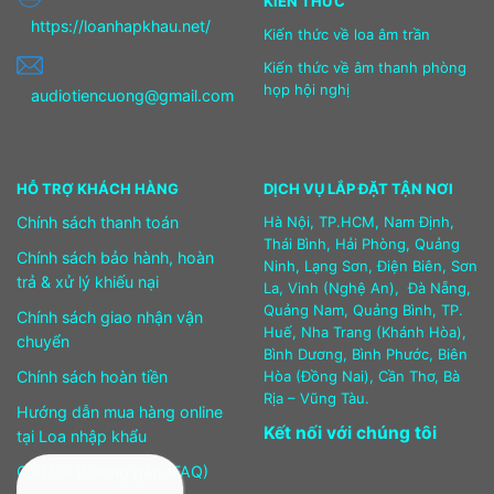
KIẾN THỨC
https://loanhapkhau.net/
Kiến thức về loa âm trần
Kiến thức về âm thanh phòng
họp hội nghị
audiotiencuong@gmail.com
HỖ TRỢ KHÁCH HÀNG
DỊCH VỤ LẮP ĐẶT TẬN NƠI
Chính sách thanh toán
Hà Nội, TP.HCM, Nam Định,
Thái Bình, Hải Phòng, Quảng
Chính sách bảo hành, hoàn
Ninh, Lạng Sơn, Điện Biên, Sơn
trả & xử lý khiếu nại
La, Vinh (Nghệ An), Đà Nẵng,
Quảng Nam, Quảng Bình, TP.
Chính sách giao nhận vận
Huế, Nha Trang (Khánh Hòa),
chuyển
Bình Dương, Bình Phước, Biên
Chính sách hoàn tiền
Hòa (Đồng Nai), Cần Thơ, Bà
Rịa – Vũng Tàu.
Hướng dẫn mua hàng online
Kết nối với chúng tôi
tại Loa nhập khẩu
Câu hỏi thường gặp (FAQ)