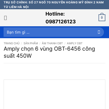
Bỏ
TRỤ SỞ CHÍNH: SỐ 27 NGÕ 70 NGUYỄN HOÀNG MỸ ĐÌNH 2 NAM
TỪ LIÊM HÀ NỘI
qua
Hotline:
nội
0
dung
0987126123
Tìm
kiếm:
TRANG CHỦ
/
SẢN PHẨM
/
ÂM THANH OBT
/
AMPLY OBT
Amply chọn 6 vùng OBT-6456 công
suất 450W