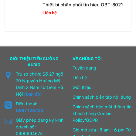
Thiết bị phân phối tín hiệu OBT-8021
Liên hệ
GIỚI THIỆU TIẾN CƯỜNG
VỀ CHÚNG TÔI
AUDIO
Tuyển dụng
Trụ sở chính: Số 27 ngõ
Liên hệ
70 Nguyễn Hoàng Mỹ
Đình 2 Nam Từ Liêm Hà
Giới thiệu
Nội
(Bản đồ)
Chính sách biên tập nội dung
Điện thoại:
Chính sách bảo mật thông tin
0987.126.123
khách hàng Cookie
Giấy phép đăng ký kinh
Policy/GDPR
doanh số:
Giờ mở cửa : 8 am – 6 pm Từ
0900994675