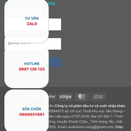
Câu hỏi thường gặp (FAQ)
ĐĂNG KÝ NHẬN TIN
TƯ VẤN
ZALO
HOTLINE
0987 126 123
Visa
PayPal
Stripe
MasterCard
Cash
On
Copyright 2026 © Bản quyền
Công ty cổ phần đầu tư và xuất nhập khẩu
Delivery
SỬA CHỮA
Tiến Cường.
GPDKKD: 0900994675 do chi cục Thuế khu vực Văn Giang –
0904551661
Khoái Châu – Tỉnh Hưng Yên cấp ngày 07/07/2016. Địa chỉ: Đội 1 – Thôn
Hương Quất, Xã Thành Công, Huyện Khoái Châu , Tỉnh Hưng Yên, Việt
Nam. Điện thoại: 0932918555. Email: audiotiencuong@gmail.com.
Chịu