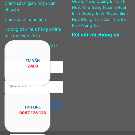
Quảng Nam, Quảng Bình, TP.
Chính sách giao nhận vận
Huế, Nha Trang (Khánh Hòa),
chuyển
Bình Dương, Bình Phước, Biên
Chính sách hoàn tiền
Hòa (Đồng Nai), Cần Thơ, Bà
Rịa – Vũng Tàu.
Hướng dẫn mua hàng online
Kết nối với chúng tôi
tại Loa nhập khẩu
Câu hỏi thường gặp (FAQ)
ĐĂNG KÝ NHẬN TIN
TƯ VẤN
ZALO
HOTLINE
0987 126 123