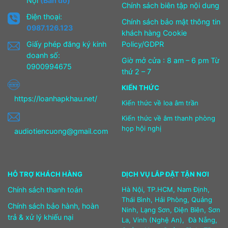
Nội
(Bản đồ)
Chính sách biên tập nội dung
Điện thoại:
Chính sách bảo mật thông tin
0987.126.123
khách hàng Cookie
Giấy phép đăng ký kinh
Policy/GDPR
doanh số:
Giờ mở cửa : 8 am – 6 pm Từ
0900994675
thứ 2 – 7
KIẾN THỨC
https://loanhapkhau.net/
Kiến thức về loa âm trần
Kiến thức về âm thanh phòng
họp hội nghị
audiotiencuong@gmail.com
HỖ TRỢ KHÁCH HÀNG
DỊCH VỤ LẮP ĐẶT TẬN NƠI
Chính sách thanh toán
Hà Nội, TP.HCM, Nam Định,
Thái Bình, Hải Phòng, Quảng
Chính sách bảo hành, hoàn
Ninh, Lạng Sơn, Điện Biên, Sơn
trả & xử lý khiếu nại
La, Vinh (Nghệ An), Đà Nẵng,