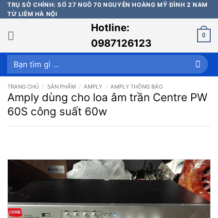
Bỏ
TRỤ SỞ CHÍNH: SỐ 27 NGÕ 70 NGUYỄN HOÀNG MỸ ĐÌNH 2 NAM
TỪ LIÊM HÀ NỘI
qua
Hotline:
nội
0
dung
0987126123
Tìm
kiếm:
TRANG CHỦ
/
SẢN PHẨM
/
AMPLY
/
AMPLY THÔNG BÁO
Amply dùng cho loa âm trần Centre PW
60S công suất 60w