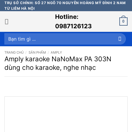
Bỏ
TRỤ SỞ CHÍNH: SỐ 27 NGÕ 70 NGUYỄN HOÀNG MỸ ĐÌNH 2 NAM
TỪ LIÊM HÀ NỘI
qua
Hotline:
nội
0
dung
0987126123
Tìm
kiếm:
TRANG CHỦ
/
SẢN PHẨM
/
AMPLY
Amply karaoke NaNoMax PA 303N
dùng cho karaoke, nghe nhạc