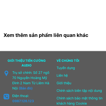
Xem thêm sản phẩm liên quan khác
GIỚI THIỆU TIẾN CƯỜNG
VỀ CHÚNG TÔI
AUDIO
Tuyển dụng
Trụ sở chính: Số 27 ngõ
Liên hệ
70 Nguyễn Hoàng Mỹ
Đình 2 Nam Từ Liêm Hà
Giới thiệu
Nội
(Bản đồ)
Chính sách biên tập nội dung
Điện thoại:
Chính sách bảo mật thông tin
0987.126.123
khách hàng Cookie