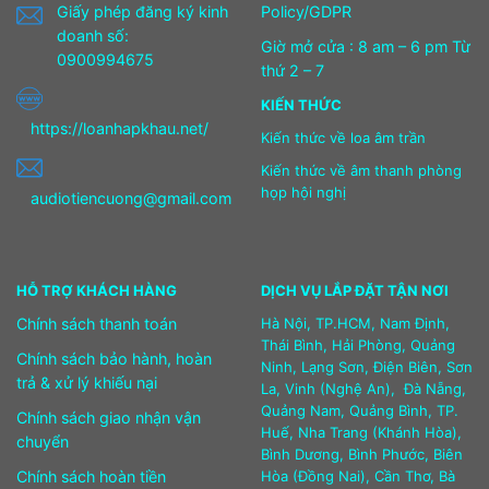
Giấy phép đăng ký kinh
Policy/GDPR
doanh số:
Giờ mở cửa : 8 am – 6 pm Từ
0900994675
thứ 2 – 7
KIẾN THỨC
https://loanhapkhau.net/
Kiến thức về loa âm trần
Kiến thức về âm thanh phòng
họp hội nghị
audiotiencuong@gmail.com
HỖ TRỢ KHÁCH HÀNG
DỊCH VỤ LẮP ĐẶT TẬN NƠI
Chính sách thanh toán
Hà Nội, TP.HCM, Nam Định,
Thái Bình, Hải Phòng, Quảng
Chính sách bảo hành, hoàn
Ninh, Lạng Sơn, Điện Biên, Sơn
trả & xử lý khiếu nại
La, Vinh (Nghệ An), Đà Nẵng,
Quảng Nam, Quảng Bình, TP.
Chính sách giao nhận vận
Huế, Nha Trang (Khánh Hòa),
chuyển
Bình Dương, Bình Phước, Biên
Chính sách hoàn tiền
Hòa (Đồng Nai), Cần Thơ, Bà