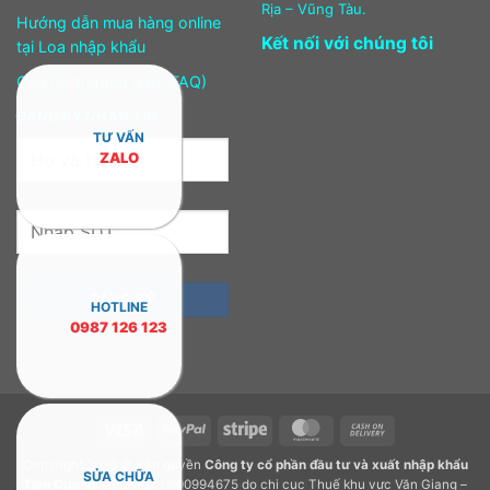
Rịa – Vũng Tàu.
Hướng dẫn mua hàng online
Kết nối với chúng tôi
tại Loa nhập khẩu
Câu hỏi thường gặp (FAQ)
ĐĂNG KÝ NHẬN TIN
TƯ VẤN
ZALO
HOTLINE
0987 126 123
Visa
PayPal
Stripe
MasterCard
Cash
On
Copyright 2026 © Bản quyền
Công ty cổ phần đầu tư và xuất nhập khẩu
Delivery
SỬA CHỮA
Tiến Cường.
GPDKKD: 0900994675 do chi cục Thuế khu vực Văn Giang –