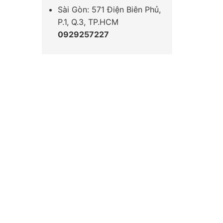
Sài Gòn: 571 Điện Biên Phủ,
P.1, Q.3, TP.HCM
0929257227