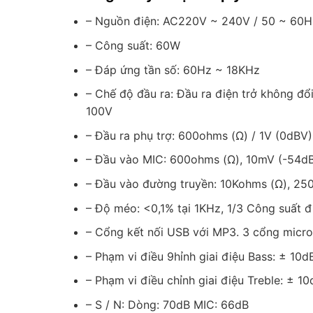
– Nguồn điện: AC220V ~ 240V / 50 ~ 60H
– Công suất: 60W
– Đáp ứng tần số: 60Hz ~ 18KHz
– Chế độ đầu ra: Đầu ra điện trở không đổ
100V
– Đầu ra phụ trợ: 600ohms (Ω) / 1V (0dBV)
– Đầu vào MIC: 600ohms (Ω), 10mV (-54d
– Đầu vào đường truyền: 10Kohms (Ω), 25
– Độ méo: <0,1% tại 1KHz, 1/3 Công suất 
– Cổng kết nối USB với MP3. 3 cổng micr
– Phạm vi điều 9hỉnh giai điệu Bass: ± 10
– Phạm vi điều chỉnh giai điệu Treble: ± 1
– S / N: Dòng: 70dB MIC: 66dB