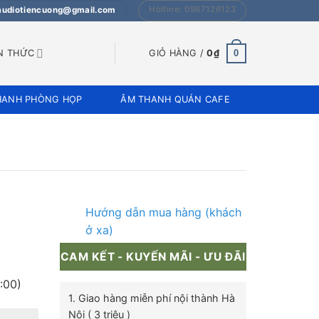
Hotline: 0987126123
 audiotiencuong@gmail.com
0
N THỨC
GIỎ HÀNG /
0
₫
HANH PHÒNG HỌP
ÂM THANH QUÁN CAFE
Hướng dẫn mua hàng (khách
ở xa)
CAM KẾT - KUYẾN MÃI - ƯU ĐÃI
:00)
1. Giao hàng miễn phí nội thành Hà
Nội ( 3 triệu )