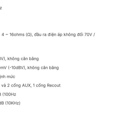
z
i 4 ~ 16ohms (Ω), đầu ra điện áp không đổi 70V /
BV), không cân bằng
0mV (-10dBV), không cân bằng
định mức
o và 2 cổng AUX, 1 cổng Recout
dB (100Hz
0dB (10KHz)