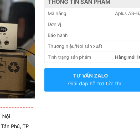
THÔNG TIN SẢN PHẨM
Mã hàng
Aplus AS-6
Đơn vị
Bảo hành
Thương hiệu/Nơi sản xuất
Tình trạng sản phẩm
Hàng mới 
TƯ VẤN ZALO
Giải đáp hỗ trợ tức thì
 Nội
 Tân Phú, TP