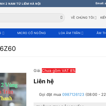
Email:
NH 2 NAM TỪ LIÊM HÀ NỘI
VỀ CHÚNG TÔI
KIẾ
G
MICRO CỔ NGỖNG
LOA ÂM TRẦN
ÂM T
-6Z60
Giá:
Chưa gồm VAT 8%
Liên hệ
Gọi đặt mua
0987126123
(08:00 - 22