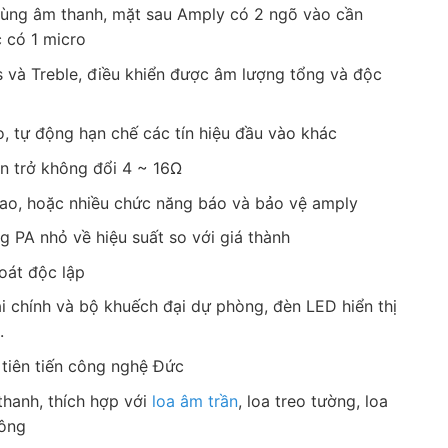
vùng âm thanh, mặt sau Amply có 2 ngõ vào cần
 có 1 micro
s và Treble, điều khiển được âm lượng tổng và độc
o, tự động hạn chế các tín hiệu đầu vào khác
n trở không đổi 4 ~ 16Ω
 cao, hoặc nhiều chức năng báo và bảo vệ amply
g PA nhỏ về hiệu suất so với giá thành
oát độc lập
i chính và bộ khuếch đại dự phòng, đèn LED hiển thị
.
tiên tiến công nghệ Đức
hanh, thích hợp với
loa âm trần
, loa treo tường, loa
công