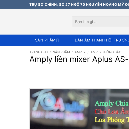
Bỏ
TRỤ SỞ CHÍNH: SỐ 27 NGÕ 70 NGUYỄN HOÀNG MỸ ĐÌ
qua
nội
Tìm
dung
kiếm:
SẢN PHẨM
DÀN ÂM THANH HỘI TRƯỜN
TRANG CHỦ
/
SẢN PHẨM
/
AMPLY
/
AMPLY THÔNG BÁO
Amply liền mixer Aplus AS