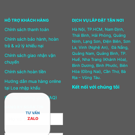
HỖ TRỢ KHÁCH HÀNG
DỊCH VỤ LẮP ĐẶT TẬN NƠI
Chính sách thanh toán
Hà Nội, TP.HCM, Nam Định,
Thái Bình, Hải Phòng, Quảng
Chính sách bảo hành, hoàn
Ninh, Lạng Sơn, Điện Biên, Sơn
trả & xử lý khiếu nại
La, Vinh (Nghệ An), Đà Nẵng,
Quảng Nam, Quảng Bình, TP.
Chính sách giao nhận vận
Huế, Nha Trang (Khánh Hòa),
chuyển
Bình Dương, Bình Phước, Biên
Chính sách hoàn tiền
Hòa (Đồng Nai), Cần Thơ, Bà
Rịa – Vũng Tàu.
Hướng dẫn mua hàng online
Kết nối với chúng tôi
tại Loa nhập khẩu
Câu hỏi thường gặp (FAQ)
ĐĂNG KÝ NHẬN TIN
TƯ VẤN
ZALO