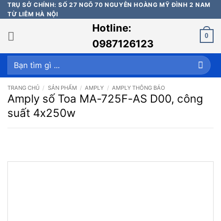
Bỏ
TRỤ SỞ CHÍNH: SỐ 27 NGÕ 70 NGUYỄN HOÀNG MỸ ĐÌNH 2 NAM
TỪ LIÊM HÀ NỘI
qua
Hotline:
nội
0
dung
0987126123
Tìm
kiếm:
TRANG CHỦ
/
SẢN PHẨM
/
AMPLY
/
AMPLY THÔNG BÁO
Amply số Toa MA-725F-AS D00, công
suất 4x250w