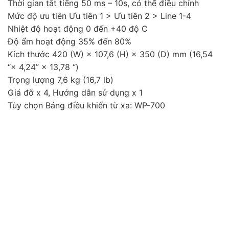
Thời gian tắt tiếng 50 ms – 10s, có thể điều chỉnh
Mức độ ưu tiên Ưu tiên 1 > Ưu tiên 2 > Line 1-4
Nhiệt độ hoạt động 0 đến +40 độ C
Độ ẩm hoạt động 35% đến 80%
Kích thước 420 (W) × 107,6 (H) × 350 (D) mm (16,54
“× 4,24” × 13,78 “)
Trọng lượng 7,6 kg (16,7 lb)
Giá đỡ x 4, Hướng dẫn sử dụng x 1
Tùy chọn Bảng điều khiển từ xa: WP-700