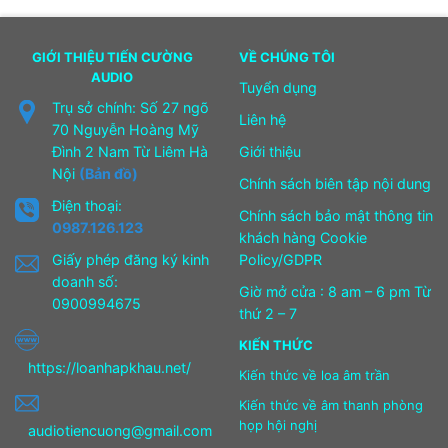
GIỚI THIỆU TIẾN CƯỜNG
VỀ CHÚNG TÔI
AUDIO
Tuyển dụng
Trụ sở chính: Số 27 ngõ
Liên hệ
70 Nguyễn Hoàng Mỹ
Đình 2 Nam Từ Liêm Hà
Giới thiệu
Nội
(Bản đồ)
Chính sách biên tập nội dung
Điện thoại:
Chính sách bảo mật thông tin
0987.126.123
khách hàng Cookie
Giấy phép đăng ký kinh
Policy/GDPR
doanh số:
Giờ mở cửa : 8 am – 6 pm Từ
0900994675
thứ 2 – 7
KIẾN THỨC
https://loanhapkhau.net/
Kiến thức về loa âm trần
Kiến thức về âm thanh phòng
họp hội nghị
audiotiencuong@gmail.com