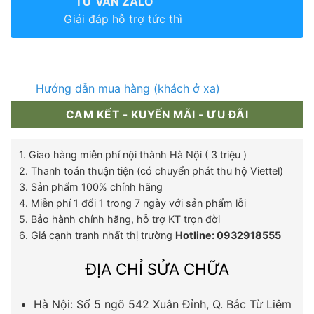
TƯ VẤN ZALO
Giải đáp hỗ trợ tức thì
Hướng dẫn mua hàng (khách ở xa)
CAM KẾT - KUYẾN MÃI - ƯU ĐÃI
1. Giao hàng miễn phí nội thành Hà Nội ( 3 triệu )
2. Thanh toán thuận tiện (có chuyển phát thu hộ Viettel)
3. Sản phẩm 100% chính hãng
4. Miễn phí 1 đổi 1 trong 7 ngày với sản phẩm lỗi
5. Bảo hành chính hãng, hỗ trợ KT trọn đời
6. Giá cạnh tranh nhất thị trường
Hotline: 0932918555
ĐỊA CHỈ SỬA CHỮA
Hà Nội: Số 5 ngõ 542 Xuân Đỉnh, Q. Bắc Từ Liêm