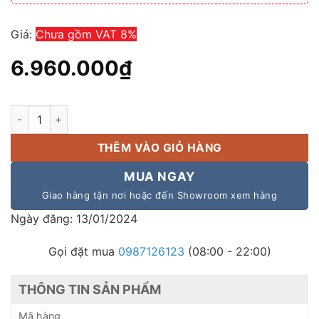
Giá:
Chưa gồm VAT 8%
6.960.000
₫
Amply Toa A-1803ER xuất xứ indonesia, bảo hành 12 tháng số
THÊM VÀO GIỎ HÀNG
MUA NGAY
Giao hàng tận nơi hoặc đến Showroom xem hàng
Ngày đăng: 13/01/2024
Gọi đặt mua
0987126123
(08:00 - 22:00)
THÔNG TIN SẢN PHẨM
Mã hàng