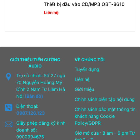
Thiết bị đầu vào CD/MP3 OBT-8610
Liên hệ
GIỚI THIỆU TIẾN CƯỜNG
VỀ CHÚNG TÔI
AUDIO
Tuyển dụng
Trụ sở chính: Số 27 ngõ
Liên hệ
70 Nguyễn Hoàng Mỹ
Đình 2 Nam Từ Liêm Hà
Giới thiệu
Nội
(Bản đồ)
Chính sách biên tập nội dung
Điện thoại:
Chính sách bảo mật thông tin
0987.126.123
khách hàng Cookie
Giấy phép đăng ký kinh
Policy/GDPR
doanh số:
Giờ mở cửa : 8 am – 6 pm Từ
0900994675
thứ 2 – 7