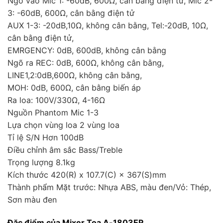
Ngõ vào Mic 1: -60dB, 600Ω, cân bằng điện tử, Mic 2-
3: -60dB, 600Ω, cân bằng điện tử
AUX 1-3: -20dB,10Ω, không cân bằng, Tel:-20dB, 10Ω,
cân bằng điện tử,
EMRGENCY: 0dB, 600dB, không cân bằng
Ngõ ra REC: 0dB, 600Ω, không cân bằng,
LINE1,2:0dB,600Ω, không cân bằng,
MOH: 0dB, 600Ω, cân bằng biến áp
Ra loa: 100V/330Ω, 4-16Ω
Nguồn Phantom Mic 1-3
Lựa chọn vùng loa 2 vùng loa
Tỉ lệ S/N Hơn 100dB
Điều chỉnh âm sắc Bass/Treble
Trọng lượng 8.1kg
Kích thước 420(R) x 107.7(C) × 367(S)mm
Thành phẩm Mặt trước: Nhựa ABS, màu đen/Vỏ: Thép,
Sơn màu đen
Đặc điểm của Mixer Toa A-1803ER.