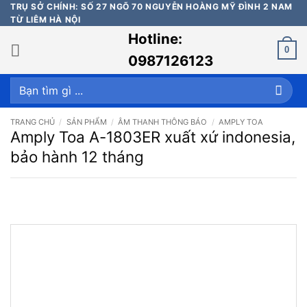
Bỏ
TRỤ SỞ CHÍNH: SỐ 27 NGÕ 70 NGUYỄN HOÀNG MỸ ĐÌNH 2 NAM
TỪ LIÊM HÀ NỘI
qua
Hotline:
nội
0
dung
0987126123
Tìm
kiếm:
TRANG CHỦ
/
SẢN PHẨM
/
ÂM THANH THÔNG BÁO
/
AMPLY TOA
Amply Toa A-1803ER xuất xứ indonesia,
bảo hành 12 tháng