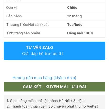
Đơn vị
Chiếc
Bảo hành
12 tháng
Thương hiệu/Nơi sản xuất
Toa/Indo
Tình trạng sản phẩm
Hàng mới 100%
TƯ VẤN ZALO
Giải đáp hỗ trợ tức thì
Hướng dẫn mua hàng (khách ở xa)
CAM KẾT - KUYẾN MÃI - ƯU ĐÃI
1. Giao hàng miễn phí nội thành Hà Nội ( 3 triệu )
2. Thanh toán thuận tiện (có chuyển phát thu hộ Viettel)