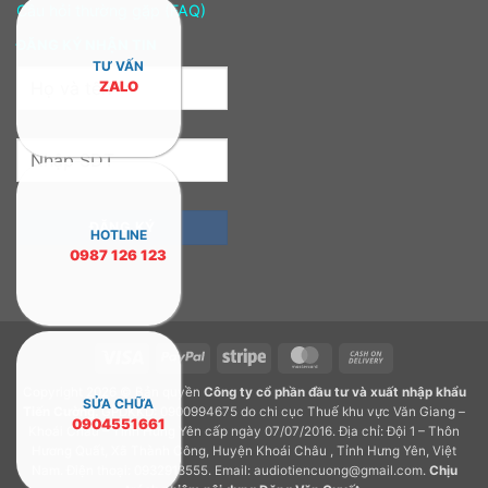
Câu hỏi thường gặp (FAQ)
ĐĂNG KÝ NHẬN TIN
TƯ VẤN
ZALO
HOTLINE
0987 126 123
Visa
PayPal
Stripe
MasterCard
Cash
On
Copyright 2026 © Bản quyền
Công ty cổ phần đầu tư và xuất nhập khẩu
Delivery
SỬA CHỮA
Tiến Cường.
GPDKKD: 0900994675 do chi cục Thuế khu vực Văn Giang –
0904551661
Khoái Châu – Tỉnh Hưng Yên cấp ngày 07/07/2016. Địa chỉ: Đội 1 – Thôn
Hương Quất, Xã Thành Công, Huyện Khoái Châu , Tỉnh Hưng Yên, Việt
Nam. Điện thoại: 0932918555. Email: audiotiencuong@gmail.com.
Chịu