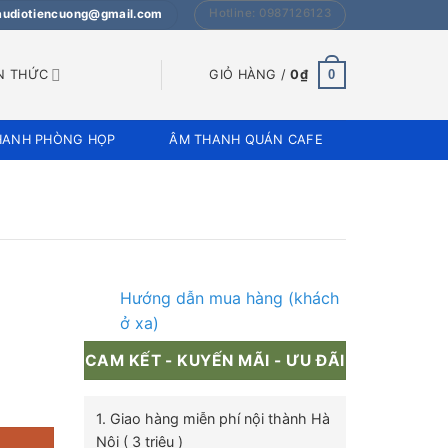
Hotline: 0987126123
 audiotiencuong@gmail.com
0
N THỨC
GIỎ HÀNG /
0
₫
HANH PHÒNG HỌP
ÂM THANH QUÁN CAFE
Hướng dẫn mua hàng (khách
ở xa)
CAM KẾT - KUYẾN MÃI - ƯU ĐÃI
 suất 30w số lượng
1. Giao hàng miễn phí nội thành Hà
Nội ( 3 triệu )