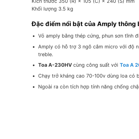
Kích thước 350 (R) × 105 (C) × 240 (S) mm
Khối lượng 3.5 kg
Đặc điểm nổi bật của Amply thông
Vỏ amply bằng thép cứng, phun sơn tĩnh đ
Amply có hỗ trợ 3 ngõ cắm micro với độ n
treble.
Toa A-230HV
cùng công suất với
Toa A 
Chạy trở kháng cao 70-100v dùng loa có bi
Ngoài ra còn tích hợp tính năng chống ch