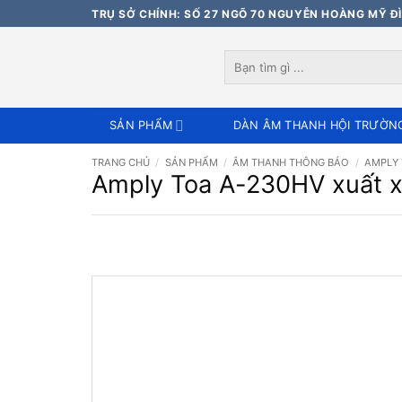
Bỏ
TRỤ SỞ CHÍNH: SỐ 27 NGÕ 70 NGUYỄN HOÀNG MỸ ĐÌ
qua
nội
Tìm
dung
kiếm:
SẢN PHẨM
DÀN ÂM THANH HỘI TRƯỜN
TRANG CHỦ
/
SẢN PHẨM
/
ÂM THANH THÔNG BÁO
/
AMPLY
Amply Toa A-230HV xuất x