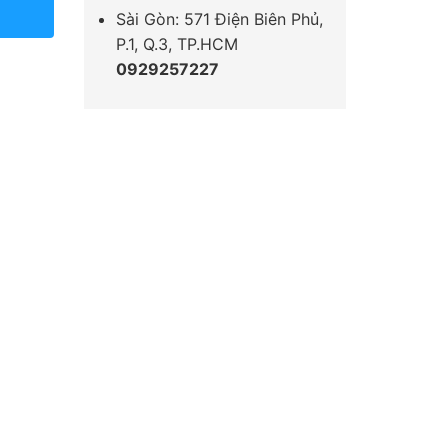
Sài Gòn: 571 Điện Biên Phủ,
P.1, Q.3, TP.HCM
0929257227