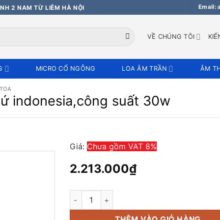
Email:
NH 2 NAM TỪ LIÊM HÀ NỘI
VỀ CHÚNG TÔI
KIẾ
G
MICRO CỔ NGỖNG
LOA ÂM TRẦN
ÂM T
 TOA
ứ indonesia,công suất 30w
Giá:
Chưa gồm VAT 8%
2.213.000
₫
Amply Toa A-230HV xuất xứ indonesia,công
THÊM VÀO GIỎ HÀNG