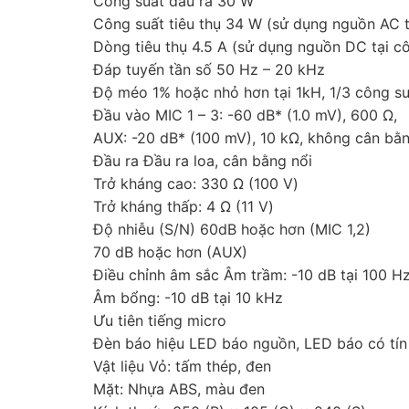
Công suất đầu ra 30 W
Công suất tiêu thụ 34 W (sử dụng nguồn AC
Dòng tiêu thụ 4.5 A (sử dụng nguồn DC tại cô
Đáp tuyến tần số 50 Hz – 20 kHz
Độ méo 1% hoặc nhỏ hơn tại 1kH, 1/3 công su
Đầu vào MIC 1 – 3: -60 dB* (1.0 mV), 600 Ω,
AUX: -20 dB* (100 mV), 10 kΩ, không cân bằ
Đầu ra Đầu ra loa, cân bằng nổi
Trở kháng cao: 330 Ω (100 V)
Trở kháng thấp: 4 Ω (11 V)
Độ nhiễu (S/N) 60dB hoặc hơn (MIC 1,2)
70 dB hoặc hơn (AUX)
Điều chỉnh âm sắc Âm trầm: -10 dB tại 100 H
Âm bổng: -10 dB tại 10 kHz
Ưu tiên tiếng micro
Đèn báo hiệu LED báo nguồn, LED báo có tín
Vật liệu Vỏ: tấm thép, đen
Mặt: Nhựa ABS, màu đen