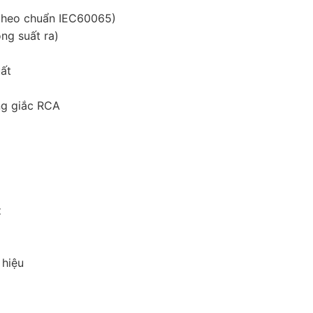
 theo chuẩn IEC60065)
ng suất ra)
ất
ng giắc RCA
z
 hiệu