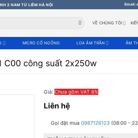
Email:
NH 2 NAM TỪ LIÊM HÀ NỘI
VỀ CHÚNG TÔI
KIẾ
G
MICRO CỔ NGỖNG
LOA ÂM TRẦN
ÂM T
 C00 công suất 2x250w
Giá:
Chưa gồm VAT 8%
Liên hệ
Gọi đặt mua
0987126123
(08:00 - 22