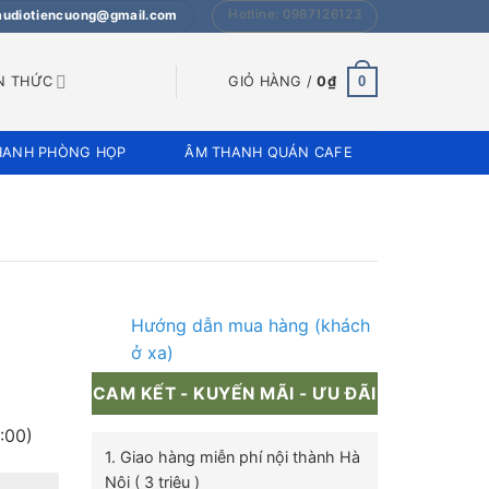
Hotline: 0987126123
 audiotiencuong@gmail.com
0
N THỨC
GIỎ HÀNG /
0
₫
HANH PHÒNG HỌP
ÂM THANH QUÁN CAFE
Hướng dẫn mua hàng (khách
ở xa)
CAM KẾT - KUYẾN MÃI - ƯU ĐÃI
:00)
1. Giao hàng miễn phí nội thành Hà
Nội ( 3 triệu )