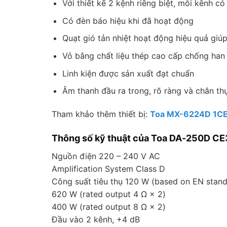
Với thiết kế 2 kệnh riêng biệt, mỗi kênh c
Có đèn báo hiệu khi đã hoạt động
Quạt gió tản nhiệt hoạt động hiệu quả giúp
Vỏ bằng chất liệu thép cao cấp chống han 
Linh kiện được sản xuất đạt chuẩn
Âm thanh đầu ra trong, rõ ràng và chân th
Tham khảo thêm thiết bị:
Toa MX-6224D 1CE
Thông số kỹ thuật của Toa DA-250D CE
Nguồn điện 220 – 240 V AC
Amplification System Class D
Công suất tiêu thụ 120 W (based on EN stand
620 W (rated output 4 Ω × 2)
400 W (rated output 8 Ω × 2)
Đầu vào 2 kênh, +4 dB