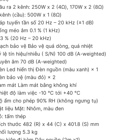
ầu ra 2 kênh: 250W x 2 (4Ω), 170W x 2 (8Ω)
 kênh (cầu): 500W x 1 (8Ω)
áp tuyến tần số 20 Hz – 20 kHz (±1 dB)
ổng méo âm 0.1 % (1 kHz)
.3 % (20 Hz – 20 kHz)
ạch bảo vệ Bảo vệ quá dòng, quá nhiệt
ỷ lệ tín hiệu/nhiễu ( S/N) 100 dB (A-weighted)
uyên âm 70 dB (A-weighted)
èn Led hiển thị Đèn nguồn (màu xanh) × 1
èn bảo vệ (màu đỏ) × 2
àm mát Làm mát bằng không khí
hiệt độ làm việc -10 ℃ tới +40 ℃
ộ ẩm cho phép 90% RH (không ngưng tụ)
ật liệu Mặt: Nhôm, màu đen
ỏ: tấm thép
ích thước 482 (R) x 44 (C) x 401.8 (S) mm
hối lượng 5.3 kg
hụ kiện đi kèm Dây nguồn (2m x1)