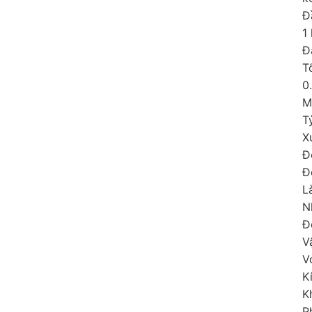
Đ
1
Đ
T
0
M
T
X
Đ
Đ
L
N
Đ
V
V
K
K
P