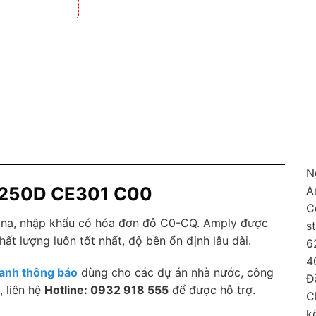
N
-250D CE301 C00
A
C
ina, nhập khẩu có hóa đơn đỏ C0-CQ. Amply được
s
ất lượng luôn tốt nhất, độ bền ổn định lâu dài.
6
4
anh thông báo
dùng cho các dự án nhà nước, công
Đ
, liên hệ
Hotline: 0932 918 555
để được hỗ trợ.
C
k