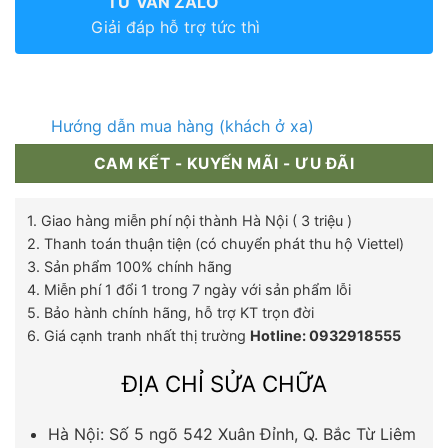
TƯ VẤN ZALO
Giải đáp hỗ trợ tức thì
Hướng dẫn mua hàng (khách ở xa)
CAM KẾT - KUYẾN MÃI - ƯU ĐÃI
1. Giao hàng miễn phí nội thành Hà Nội ( 3 triệu )
2. Thanh toán thuận tiện (có chuyển phát thu hộ Viettel)
3. Sản phẩm 100% chính hãng
4. Miễn phí 1 đổi 1 trong 7 ngày với sản phẩm lỗi
5. Bảo hành chính hãng, hỗ trợ KT trọn đời
6. Giá cạnh tranh nhất thị trường
Hotline: 0932918555
ĐỊA CHỈ SỬA CHỮA
Hà Nội: Số 5 ngõ 542 Xuân Đỉnh, Q. Bắc Từ Liêm