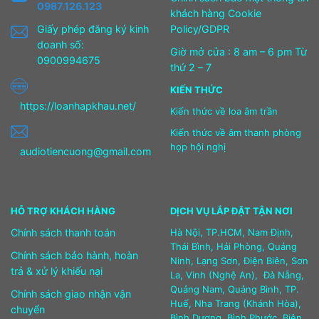
0987.126.123
khách hàng Cookie
Giấy phép đăng ký kinh
Policy/GDPR
doanh số:
Giờ mở cửa : 8 am – 6 pm Từ
0900994675
thứ 2 – 7
KIẾN THỨC
https://loanhapkhau.net/
Kiến thức về loa âm trần
Kiến thức về âm thanh phòng
họp hội nghị
audiotiencuong@gmail.com
HỖ TRỢ KHÁCH HÀNG
DỊCH VỤ LẮP ĐẶT TẬN NƠI
Chính sách thanh toán
Hà Nội, TP.HCM, Nam Định,
Thái Bình, Hải Phòng, Quảng
Chính sách bảo hành, hoàn
Ninh, Lạng Sơn, Điện Biên, Sơn
trả & xử lý khiếu nại
La, Vinh (Nghệ An), Đà Nẵng,
Quảng Nam, Quảng Bình, TP.
Chính sách giao nhận vận
Huế, Nha Trang (Khánh Hòa),
chuyển
Bình Dương, Bình Phước, Biên