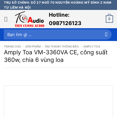
Bỏ
TRỤ SỞ CHÍNH: SỐ 27 NGÕ 70 NGUYỄN HOÀNG MỸ ĐÌNH 2 NAM
TỪ LIÊM HÀ NỘI
qua
Hotline:
nội
0
dung
0987126123
Tìm
kiếm:
TRANG CHỦ
/
SẢN PHẨM
/
ÂM THANH THÔNG BÁO
/
AMPLY TOA
Amply Toa VM-3360VA CE, công suất
360w, chia 6 vùng loa