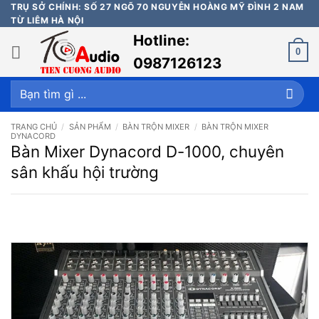
Bỏ
TRỤ SỞ CHÍNH: SỐ 27 NGÕ 70 NGUYỄN HOÀNG MỸ ĐÌNH 2 NAM
TỪ LIÊM HÀ NỘI
qua
Hotline:
nội
0
dung
0987126123
Tìm
kiếm:
TRANG CHỦ
/
SẢN PHẨM
/
BÀN TRỘN MIXER
/
BÀN TRỘN MIXER
DYNACORD
Bàn Mixer Dynacord D-1000, chuyên
sân khấu hội trường