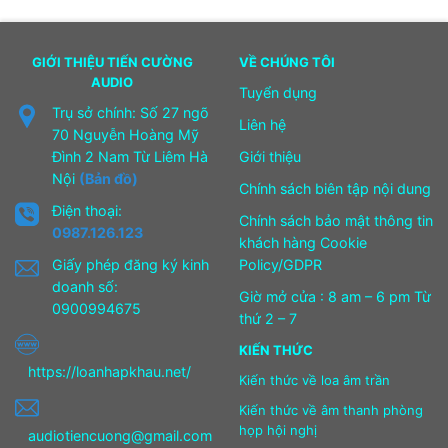
GIỚI THIỆU TIẾN CƯỜNG
VỀ CHÚNG TÔI
AUDIO
Tuyển dụng
Trụ sở chính: Số 27 ngõ
Liên hệ
70 Nguyễn Hoàng Mỹ
Đình 2 Nam Từ Liêm Hà
Giới thiệu
Nội
(Bản đồ)
Chính sách biên tập nội dung
Điện thoại:
Chính sách bảo mật thông tin
0987.126.123
khách hàng Cookie
Giấy phép đăng ký kinh
Policy/GDPR
doanh số:
Giờ mở cửa : 8 am – 6 pm Từ
0900994675
thứ 2 – 7
KIẾN THỨC
https://loanhapkhau.net/
Kiến thức về loa âm trần
Kiến thức về âm thanh phòng
họp hội nghị
audiotiencuong@gmail.com