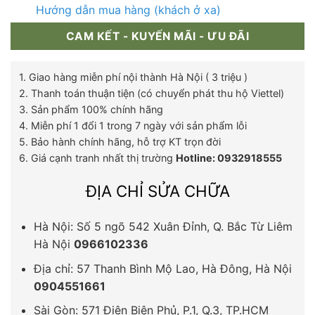
Hướng dẫn mua hàng (khách ở xa)
CAM KẾT - KUYẾN MÃI - ƯU ĐÃI
1. Giao hàng miễn phí nội thành Hà Nội ( 3 triệu )
2. Thanh toán thuận tiện (có chuyển phát thu hộ Viettel)
3. Sản phẩm 100% chính hãng
4. Miễn phí 1 đổi 1 trong 7 ngày với sản phẩm lỗi
5. Bảo hành chính hãng, hỗ trợ KT trọn đời
6. Giá cạnh tranh nhất thị trường
Hotline: 0932918555
ĐỊA CHỈ SỬA CHỮA
Hà Nội: Số 5 ngõ 542 Xuân Đỉnh, Q. Bắc Từ Liêm
Hà Nội
0966102336
Địa chỉ: 57 Thanh Bình Mộ Lao, Hà Đông, Hà Nội
0904551661
Sài Gòn: 571 Điện Biên Phủ, P.1, Q.3, TP.HCM