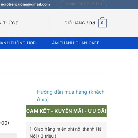
Hotline: 0987126123
 audiotiencuong@gmail.com
0
N THỨC
GIỎ HÀNG /
0
₫
HANH PHÒNG HỌP
ÂM THANH QUÁN CAFE
Hướng dẫn mua hàng (khách
ở xa)
CAM KẾT - KUYẾN MÃI - ƯU ĐÃI
:00)
1. Giao hàng miễn phí nội thành Hà
Nội ( 3 triệu )