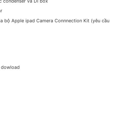
 condenser và DI box
ar
qua bộ Apple ipad Camera Connnection Kit (yêu cầu
 dowload