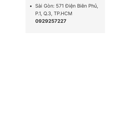
Sài Gòn: 571 Điện Biên Phủ,
P.1, Q.3, TP.HCM
0929257227