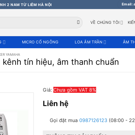
Email:
NH 2 NAM TỪ LIÊM HÀ NỘI
VỀ CHÚNG TÔI
KIẾ
G
MICRO CỔ NGỖNG
LOA ÂM TRẦN
ÂM T
XER YAMAHA
kênh tín hiệu, âm thanh chuẩn
Giá:
Chưa gồm VAT 8%
Liên hệ
Gọi đặt mua
0987126123
(08:00 - 22