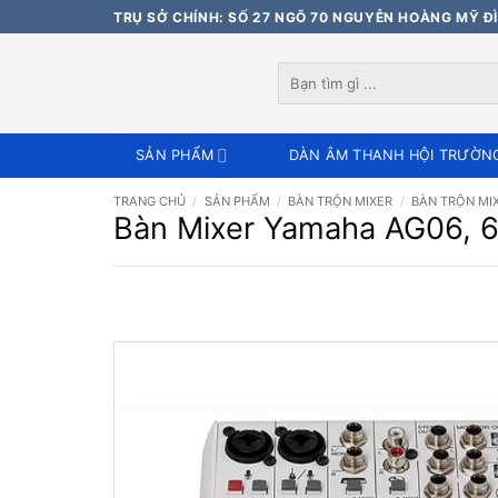
Bỏ
TRỤ SỞ CHÍNH: SỐ 27 NGÕ 70 NGUYỄN HOÀNG MỸ ĐÌ
qua
nội
Tìm
dung
kiếm:
SẢN PHẨM
DÀN ÂM THANH HỘI TRƯỜN
TRANG CHỦ
/
SẢN PHẨM
/
BÀN TRỘN MIXER
/
BÀN TRỘN MI
Bàn Mixer Yamaha AG06, 6 