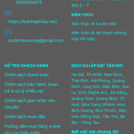
0900994675
thứ 2 – 7
KIẾN THỨC
https://loanhapkhau.net/
Kiến thức về loa âm trần
Kiến thức về âm thanh phòng
họp hội nghị
audiotiencuong@gmail.com
HỖ TRỢ KHÁCH HÀNG
DỊCH VỤ LẮP ĐẶT TẬN NƠI
Chính sách thanh toán
Hà Nội, TP.HCM, Nam Định,
Thái Bình, Hải Phòng, Quảng
Chính sách bảo hành, hoàn
Ninh, Lạng Sơn, Điện Biên, Sơn
trả & xử lý khiếu nại
La, Vinh (Nghệ An), Đà Nẵng,
Quảng Nam, Quảng Bình, TP.
Chính sách giao nhận vận
Huế, Nha Trang (Khánh Hòa),
chuyển
Bình Dương, Bình Phước, Biên
Chính sách hoàn tiền
Hòa (Đồng Nai), Cần Thơ, Bà
Rịa – Vũng Tàu.
Hướng dẫn mua hàng online
Kết nối với chúng tôi
tại Loa nhập khẩu