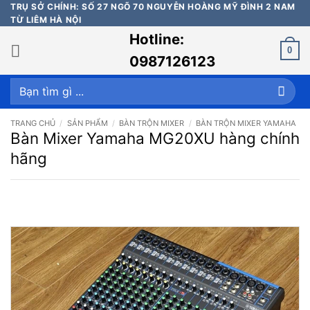
Bỏ
TRỤ SỞ CHÍNH: SỐ 27 NGÕ 70 NGUYỄN HOÀNG MỸ ĐÌNH 2 NAM
TỪ LIÊM HÀ NỘI
qua
Hotline:
nội
0
dung
0987126123
Tìm
kiếm:
TRANG CHỦ
/
SẢN PHẨM
/
BÀN TRỘN MIXER
/
BÀN TRỘN MIXER YAMAHA
Bàn Mixer Yamaha MG20XU hàng chính
hãng