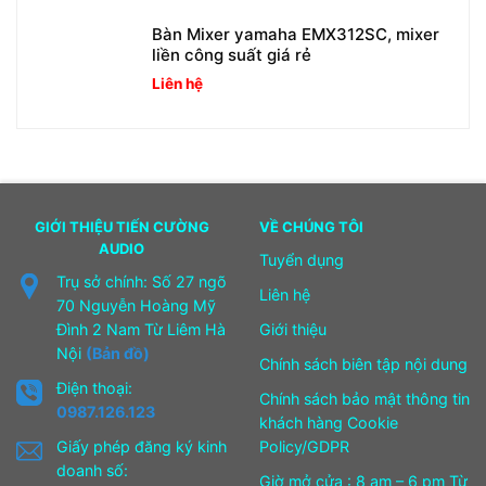
Bàn Mixer yamaha EMX312SC, mixer
liền công suất giá rẻ
Liên hệ
GIỚI THIỆU TIẾN CƯỜNG
VỀ CHÚNG TÔI
AUDIO
Tuyển dụng
Trụ sở chính: Số 27 ngõ
Liên hệ
70 Nguyễn Hoàng Mỹ
Đình 2 Nam Từ Liêm Hà
Giới thiệu
Nội
(Bản đồ)
Chính sách biên tập nội dung
Điện thoại:
Chính sách bảo mật thông tin
0987.126.123
khách hàng Cookie
Giấy phép đăng ký kinh
Policy/GDPR
doanh số:
Giờ mở cửa : 8 am – 6 pm Từ