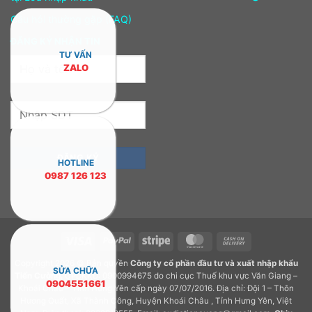
Câu hỏi thường gặp (FAQ)
ĐĂNG KÝ NHẬN TIN
TƯ VẤN
ZALO
HOTLINE
0987 126 123
Visa
PayPal
Stripe
MasterCard
Cash
On
Copyright 2026 © Bản quyền
Công ty cổ phần đầu tư và xuất nhập khẩu
Delivery
SỬA CHỮA
Tiến Cường.
GPDKKD: 0900994675 do chi cục Thuế khu vực Văn Giang –
0904551661
Khoái Châu – Tỉnh Hưng Yên cấp ngày 07/07/2016. Địa chỉ: Đội 1 – Thôn
Hương Quất, Xã Thành Công, Huyện Khoái Châu , Tỉnh Hưng Yên, Việt