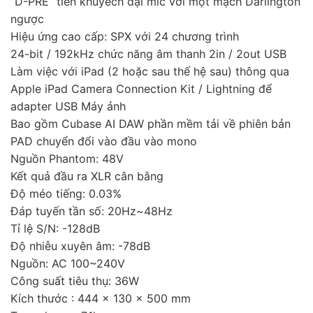
“D-PRE” tiền khuyếch đại mic với một mạch Darlington
ngược
Hiệu ứng cao cấp: SPX với 24 chương trình
24-bit / 192kHz chức năng âm thanh 2in / 2out USB
Làm việc với iPad (2 hoặc sau thế hệ sau) thông qua
Apple iPad Camera Connection Kit / Lightning để
adapter USB Máy ảnh
Bao gồm Cubase AI DAW phần mềm tải về phiên bản
PAD chuyển đổi vào đầu vào mono
Nguồn Phantom: 48V
Kết quả đầu ra XLR cân bằng
Độ méo tiếng: 0.03%
Đáp tuyến tần số: 20Hz~48Hz
Tỉ lệ S/N: -128dB
Độ nhiễu xuyên âm: -78dB
Nguồn: AC 100~240V
Công suất tiêu thụ: 36W
Kích thước : 444 x 130 x 500 mm