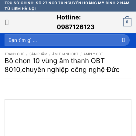
Bỏ
TRỤ SỞ CHÍNH: SỐ 27 NGÕ 70 NGUYỄN HOÀNG MỸ ĐÌNH 2 NAM
TỪ LIÊM HÀ NỘI
qua
Hotline:
nội
0
dung
0987126123
Tìm
kiếm:
TRANG CHỦ
/
SẢN PHẨM
/
ÂM THANH OBT
/
AMPLY OBT
Bộ chọn 10 vùng âm thanh OBT-
8010,chuyên nghiệp công nghệ Đức