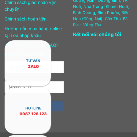
Quảng Nam, Quảng Bình, TP.
Chính sách giao nhận vận
Huế, Nha Trang (Khánh Hòa),
chuyển
Bình Dương, Bình Phước, Biên
Chính sách hoàn tiền
Hòa (Đồng Nai), Cần Thơ, Bà
Rịa – Vũng Tàu.
Hướng dẫn mua hàng online
Kết nối với chúng tôi
tại Loa nhập khẩu
Câu hỏi thường gặp (FAQ)
ĐĂNG KÝ NHẬN TIN
TƯ VẤN
ZALO
HOTLINE
0987 126 123