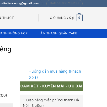
Hotline: 0987126123
 audiotiencuong@gmail.com
0
N THỨC
GIỎ HÀNG /
0
₫
HANH PHÒNG HỌP
ÂM THANH QUÁN CAFE
iêng
Hướng dẫn mua hàng (khách
ở xa)
CAM KẾT - KUYẾN MÃI - ƯU ĐÃI
:00)
1. Giao hàng miễn phí nội thành Hà
Nội ( 3 triệu )