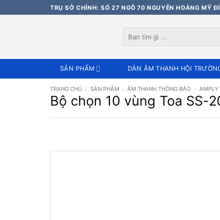
Bỏ
TRỤ SỞ CHÍNH: SỐ 27 NGÕ 70 NGUYỄN HOÀNG MỸ ĐÌ
qua
nội
Tìm
dung
kiếm:
SẢN PHẨM
DÀN ÂM THANH HỘI TRƯỜN
TRANG CHỦ
/
SẢN PHẨM
/
ÂM THANH THÔNG BÁO
/
AMPLY
Bộ chọn 10 vùng Toa SS-20