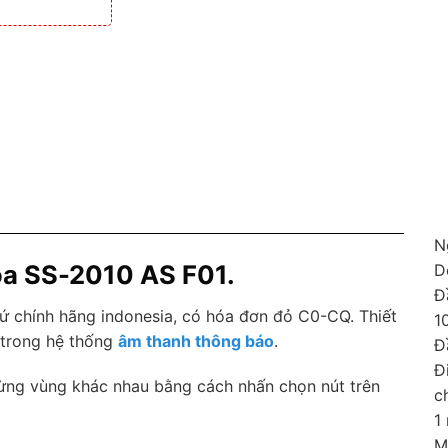
N
oa SS-2010 AS F01.
D
Đ
ứ chính hãng indonesia, có hóa đơn đỏ C0-CQ. Thiết
1
t trong hệ thống
âm thanh thông báo
.
Đ
Đ
ừng vùng khác nhau bằng cách nhấn chọn nút trên
c
1
M