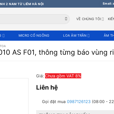
Email:
NH 2 NAM TỪ LIÊM HÀ NỘI
VỀ CHÚNG TÔI
KIẾ
G
MICRO CỔ NGỖNG
LOA ÂM TRẦN
ÂM T
 TOA
10 AS F01, thông từng báo vùng r
Giá:
Chưa gồm VAT 8%
Liên hệ
Gọi đặt mua
0987126123
(08:00 - 22