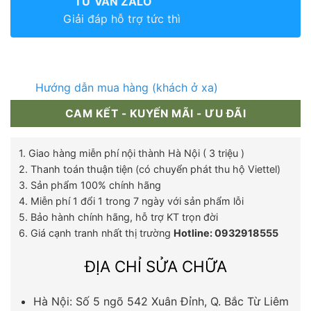
TƯ VẤN ZALO
Giải đáp hỗ trợ tức thì
Hướng dẫn mua hàng (khách ở xa)
CAM KẾT - KUYẾN MÃI - ƯU ĐÃI
1. Giao hàng miễn phí nội thành Hà Nội ( 3 triệu )
2. Thanh toán thuận tiện (có chuyển phát thu hộ Viettel)
3. Sản phẩm 100% chính hãng
4. Miễn phí 1 đổi 1 trong 7 ngày với sản phẩm lỗi
5. Bảo hành chính hãng, hỗ trợ KT trọn đời
6. Giá cạnh tranh nhất thị trường
Hotline: 0932918555
ĐỊA CHỈ SỬA CHỮA
Hà Nội: Số 5 ngõ 542 Xuân Đỉnh, Q. Bắc Từ Liêm