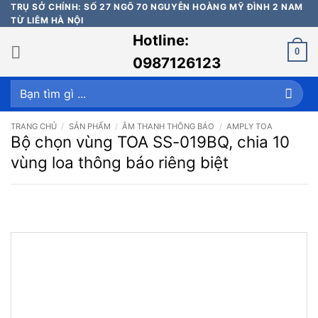
Bỏ
TRỤ SỞ CHÍNH: SỐ 27 NGÕ 70 NGUYỄN HOÀNG MỸ ĐÌNH 2 NAM
TỪ LIÊM HÀ NỘI
qua
Hotline:
nội
0
dung
0987126123
Tìm
kiếm:
TRANG CHỦ
/
SẢN PHẨM
/
ÂM THANH THÔNG BÁO
/
AMPLY TOA
Bộ chọn vùng TOA SS-019BQ, chia 10
vùng loa thông báo riêng biệt