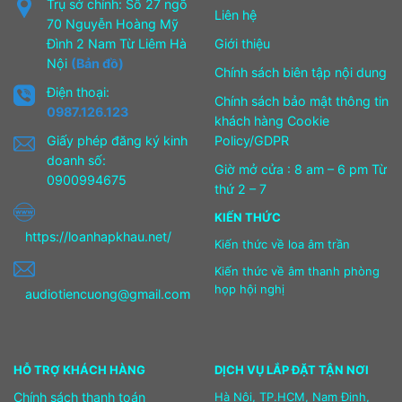
Trụ sở chính: Số 27 ngõ
Liên hệ
70 Nguyễn Hoàng Mỹ
Đình 2 Nam Từ Liêm Hà
Giới thiệu
Nội
(Bản đồ)
Chính sách biên tập nội dung
Điện thoại:
Chính sách bảo mật thông tin
0987.126.123
khách hàng Cookie
Giấy phép đăng ký kinh
Policy/GDPR
doanh số:
Giờ mở cửa : 8 am – 6 pm Từ
0900994675
thứ 2 – 7
KIẾN THỨC
https://loanhapkhau.net/
Kiến thức về loa âm trần
Kiến thức về âm thanh phòng
họp hội nghị
audiotiencuong@gmail.com
HỖ TRỢ KHÁCH HÀNG
DỊCH VỤ LẮP ĐẶT TẬN NƠI
Chính sách thanh toán
Hà Nội, TP.HCM, Nam Định,