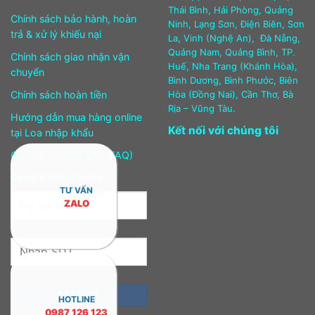
Thái Bình, Hải Phòng, Quảng
Chính sách bảo hành, hoàn
Ninh, Lạng Sơn, Điện Biên, Sơn
trả & xử lý khiếu nại
La, Vinh (Nghệ An), Đà Nẵng,
Quảng Nam, Quảng Bình, TP.
Chính sách giao nhận vận
Huế, Nha Trang (Khánh Hòa),
chuyển
Bình Dương, Bình Phước, Biên
Chính sách hoàn tiền
Hòa (Đồng Nai), Cần Thơ, Bà
Rịa – Vũng Tàu.
Hướng dẫn mua hàng online
Kết nối với chúng tôi
tại Loa nhập khẩu
Câu hỏi thường gặp (FAQ)
ĐĂNG KÝ NHẬN TIN
TƯ VẤN
ZALO
HOTLINE
0987 126 123