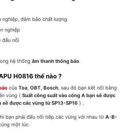
n nghiệp, đảm bảo chất lượng
ên nghiệp
ễ đấu nối
rong hệ thống
âm thanh thông báo
.
 APU H0816 thế nào ?
báo
của
Toa
,
OBT
,
Bosch
, sau đó bạn kết nối bằng
ân vùng (
Suất công suất vào cổng A bạn sẽ được
ạn sẽ được các vùng từ SP13-SP16
) .
hì bạn phải đấu nối tiếp các vùng với nhau từ
A-B-
cùng một lúc.