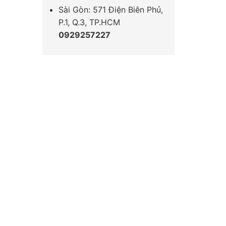
Sài Gòn: 571 Điện Biên Phủ,
P.1, Q.3, TP.HCM
0929257227