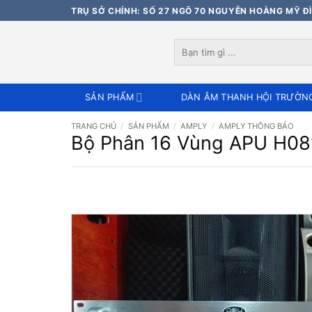
Bỏ
TRỤ SỞ CHÍNH: SỐ 27 NGÕ 70 NGUYỄN HOÀNG MỸ ĐÌ
qua
nội
Tìm
dung
kiếm:
SẢN PHẨM
DÀN ÂM THANH HỘI TRƯỜN
TRANG CHỦ
/
SẢN PHẨM
/
AMPLY
/
AMPLY THÔNG BÁO
Bộ Phân 16 Vùng APU H08