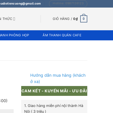
Hotline: 0987126123
 audiotiencuong@gmail.com
0
N THỨC
GIỎ HÀNG /
0
₫
HANH PHÒNG HỌP
ÂM THANH QUÁN CAFE
Hướng dẫn mua hàng (khách
ở xa)
CAM KẾT - KUYẾN MÃI - ƯU ĐÃI
:00)
1. Giao hàng miễn phí nội thành Hà
Nội ( 3 triệu )