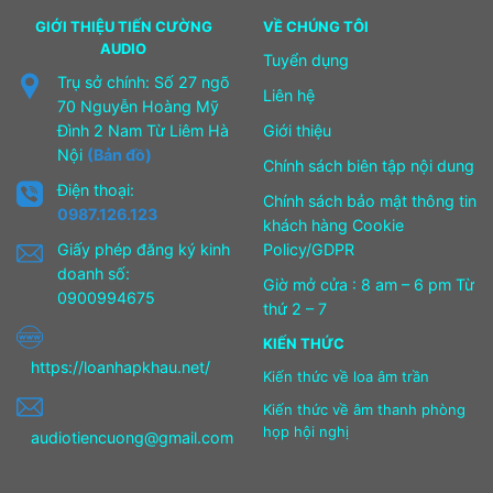
GIỚI THIỆU TIẾN CƯỜNG
VỀ CHÚNG TÔI
AUDIO
Tuyển dụng
Trụ sở chính: Số 27 ngõ
Liên hệ
70 Nguyễn Hoàng Mỹ
Đình 2 Nam Từ Liêm Hà
Giới thiệu
Nội
(Bản đồ)
Chính sách biên tập nội dung
Điện thoại:
Chính sách bảo mật thông tin
0987.126.123
khách hàng Cookie
Giấy phép đăng ký kinh
Policy/GDPR
doanh số:
Giờ mở cửa : 8 am – 6 pm Từ
0900994675
thứ 2 – 7
KIẾN THỨC
https://loanhapkhau.net/
Kiến thức về loa âm trần
Kiến thức về âm thanh phòng
họp hội nghị
audiotiencuong@gmail.com