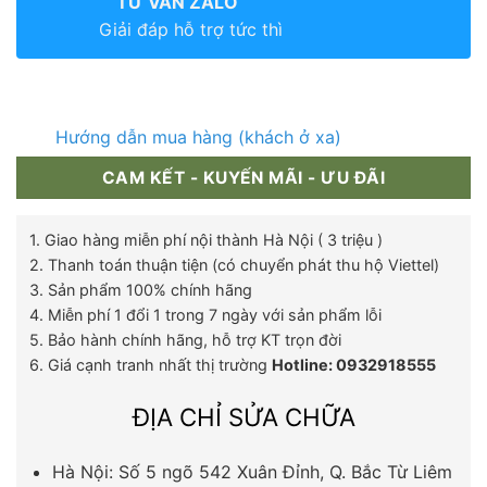
TƯ VẤN ZALO
Giải đáp hỗ trợ tức thì
Hướng dẫn mua hàng (khách ở xa)
CAM KẾT - KUYẾN MÃI - ƯU ĐÃI
1. Giao hàng miễn phí nội thành Hà Nội ( 3 triệu )
2. Thanh toán thuận tiện (có chuyển phát thu hộ Viettel)
3. Sản phẩm 100% chính hãng
4. Miễn phí 1 đổi 1 trong 7 ngày với sản phẩm lỗi
5. Bảo hành chính hãng, hỗ trợ KT trọn đời
6. Giá cạnh tranh nhất thị trường
Hotline: 0932918555
ĐỊA CHỈ SỬA CHỮA
Hà Nội: Số 5 ngõ 542 Xuân Đỉnh, Q. Bắc Từ Liêm