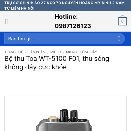
Bỏ
TRỤ SỞ CHÍNH: SỐ 27 NGÕ 70 NGUYỄN HOÀNG MỸ ĐÌNH 2 NAM
TỪ LIÊM HÀ NỘI
qua
Hotline:
nội
0
dung
0987126123
Tìm
kiếm:
TRANG CHỦ
/
SẢN PHẨM
/
MICRO
/
MICRO KHÔNG DÂY
Bộ thu Toa WT-5100 F01, thu sóng
không dây cực khỏe