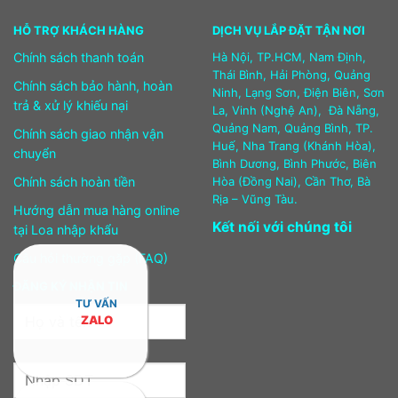
HỖ TRỢ KHÁCH HÀNG
DỊCH VỤ LẮP ĐẶT TẬN NƠI
Chính sách thanh toán
Hà Nội, TP.HCM, Nam Định,
Thái Bình, Hải Phòng, Quảng
Chính sách bảo hành, hoàn
Ninh, Lạng Sơn, Điện Biên, Sơn
trả & xử lý khiếu nại
La, Vinh (Nghệ An), Đà Nẵng,
Quảng Nam, Quảng Bình, TP.
Chính sách giao nhận vận
Huế, Nha Trang (Khánh Hòa),
chuyển
Bình Dương, Bình Phước, Biên
Chính sách hoàn tiền
Hòa (Đồng Nai), Cần Thơ, Bà
Rịa – Vũng Tàu.
Hướng dẫn mua hàng online
Kết nối với chúng tôi
tại Loa nhập khẩu
Câu hỏi thường gặp (FAQ)
ĐĂNG KÝ NHẬN TIN
TƯ VẤN
ZALO