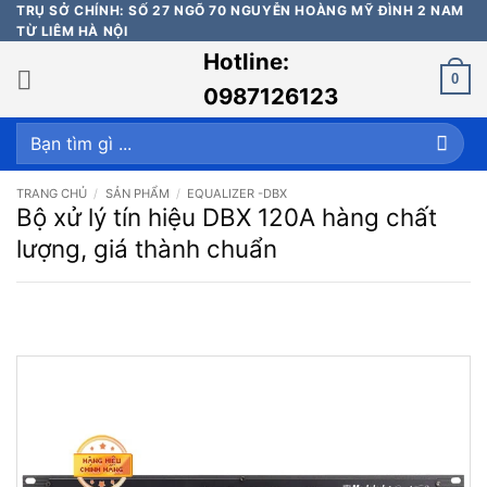
Bỏ
TRỤ SỞ CHÍNH: SỐ 27 NGÕ 70 NGUYỄN HOÀNG MỸ ĐÌNH 2 NAM
TỪ LIÊM HÀ NỘI
qua
Hotline:
nội
0
dung
0987126123
Tìm
kiếm:
TRANG CHỦ
/
SẢN PHẨM
/
EQUALIZER -DBX
Bộ xử lý tín hiệu DBX 120A hàng chất
lượng, giá thành chuẩn