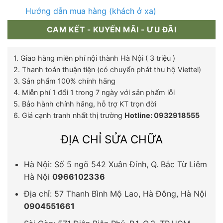
Hướng dẫn mua hàng (khách ở xa)
CAM KẾT - KUYẾN MÃI - ƯU ĐÃI
1. Giao hàng miễn phí nội thành Hà Nội ( 3 triệu )
2. Thanh toán thuận tiện (có chuyển phát thu hộ Viettel)
3. Sản phẩm 100% chính hãng
4. Miễn phí 1 đổi 1 trong 7 ngày với sản phẩm lỗi
5. Bảo hành chính hãng, hỗ trợ KT trọn đời
6. Giá cạnh tranh nhất thị trường
Hotline: 0932918555
ĐỊA CHỈ SỬA CHỮA
Hà Nội: Số 5 ngõ 542 Xuân Đỉnh, Q. Bắc Từ Liêm
Hà Nội
0966102336
Địa chỉ: 57 Thanh Bình Mộ Lao, Hà Đông, Hà Nội
0904551661