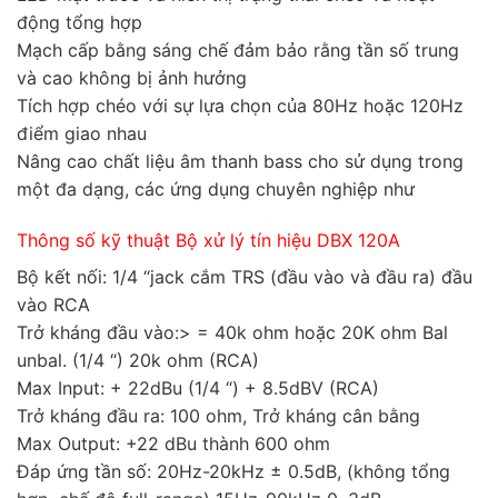
động tổng hợp
Mạch cấp bằng sáng chế đảm bảo rằng tần số trung
và cao không bị ảnh hưởng
Tích hợp chéo với sự lựa chọn của 80Hz hoặc 120Hz
điểm giao nhau
Nâng cao chất liệu âm thanh bass cho sử dụng trong
một đa dạng, các ứng dụng chuyên nghiệp như
Thông số kỹ thuật Bộ xử lý tín hiệu DBX 120A
Bộ kết nối: 1/4 “jack cắm TRS (đầu vào và đầu ra) đầu
vào RCA
Trở kháng đầu vào:> = 40k ohm hoặc 20K ohm Bal
unbal. (1/4 “) 20k ohm (RCA)
Max Input: + 22dBu (1/4 “) + 8.5dBV (RCA)
Trở kháng đầu ra: 100 ohm, Trở kháng cân bằng
Max Output: +22 dBu thành 600 ohm
Đáp ứng tần số: 20Hz-20kHz ± 0.5dB, (không tổng