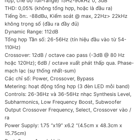
hợp, chế độ full-range) 15Hz-90kHz 0, 3dB
THD: 0,05% (không tổng hợp, hoặc là đầu ra)
Tiếng ồn:. -88dBu, Kiểm soát @ max, 22Hz> 22kHz
không trọng số (đầu ra đầy đủ)
Dynamic Range: 112dB
Tổng hợp Tần số: 26-56Hz (tín hiệu đầu vào từ 54-
110Hz)
Crossover: 12dB / octave cao pass (-3dB @ 80 Hz
hoặc 120Hz); 6dB / octave xuất phát thấp qua. Phase-
mạch lạc (sự thống nhất-sum)
Các chỉ số: Power, Crossover, Bypass
Metering: hoạt động tổng hợp (3 đèn LED mỗi band)
Controls: 26-36Hz và 36-56Hz nhạc Synthesis Level,
Subharmonics, Low Frequency Boost, Subwoofer
Output Crossover Frequency, Select, Crossover vào /
ra
Power Supply: 1.75 “x19” x6.2 “(4.5cm x 48.3cm x
15.75cm)