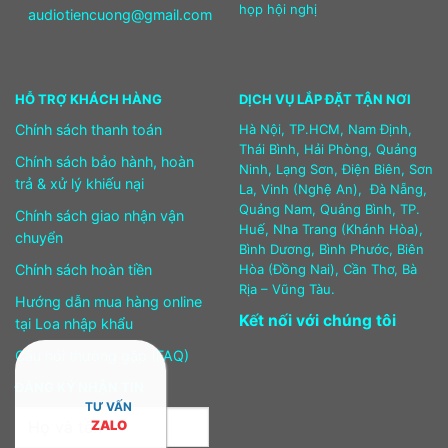
họp hội nghị
audiotiencuong@gmail.com
HỖ TRỢ KHÁCH HÀNG
DỊCH VỤ LẮP ĐẶT TẬN NƠI
Chính sách thanh toán
Hà Nội, TP.HCM, Nam Định,
Thái Bình, Hải Phòng, Quảng
Chính sách bảo hành, hoàn
Ninh, Lạng Sơn, Điện Biên, Sơn
trả & xử lý khiếu nại
La, Vinh (Nghệ An), Đà Nẵng,
Quảng Nam, Quảng Bình, TP.
Chính sách giao nhận vận
Huế, Nha Trang (Khánh Hòa),
chuyển
Bình Dương, Bình Phước, Biên
Chính sách hoàn tiền
Hòa (Đồng Nai), Cần Thơ, Bà
Rịa – Vũng Tàu.
Hướng dẫn mua hàng online
Kết nối với chúng tôi
tại Loa nhập khẩu
Câu hỏi thường gặp (FAQ)
ĐĂNG KÝ NHẬN TIN
TƯ VẤN
ZALO