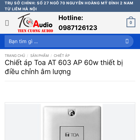
Bỏ
TRỤ SỞ CHÍNH: SỐ 27 NGÕ 70 NGUYỄN HOÀNG MỸ ĐÌNH 2 NAM
TỪ LIÊM HÀ NỘI
qua
Hotline:
nội
0
dung
0987126123
Tìm
kiếm:
TRANG CHỦ
/
SẢN PHẨM
/
CHIẾT ÁP
Chiết áp Toa AT 603 AP 60w thiết bị
điều chỉnh âm lượng