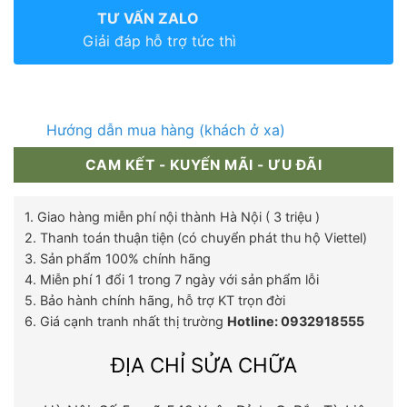
TƯ VẤN ZALO
Giải đáp hỗ trợ tức thì
Hướng dẫn mua hàng (khách ở xa)
CAM KẾT - KUYẾN MÃI - ƯU ĐÃI
1. Giao hàng miễn phí nội thành Hà Nội ( 3 triệu )
2. Thanh toán thuận tiện (có chuyển phát thu hộ Viettel)
3. Sản phẩm 100% chính hãng
4. Miễn phí 1 đổi 1 trong 7 ngày với sản phẩm lỗi
5. Bảo hành chính hãng, hỗ trợ KT trọn đời
6. Giá cạnh tranh nhất thị trường
Hotline: 0932918555
ĐỊA CHỈ SỬA CHỮA