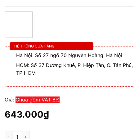
HỆ THỐNG CỬA HÀNG
Hà Nội: Số 27 ngõ 70 Nguyễn Hoàng, Hà Nội
HCM: Số 37 Dương Khuê, P. Hiệp Tân, Q. Tân Phú,
TP HCM
Giá:
Chưa gồm VAT 8%
643.000
₫
Chiết áp Toa AT 603 AP 60w thiết bị điều chỉnh âm lượng số l