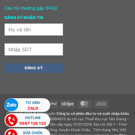
Câu hỏi thường gặp (FAQ)
ĐĂNG KÝ NHẬN TIN
TƯ VẤN
Visa
PayPal
Stripe
MasterCard
Cash
ZALO
On
Copyright 2026 © Bản quyền
Công ty cổ phần đầu tư và xuất nhập khẩu
Delivery
HOTLINE
Tiến Cường.
GPDKKD: 0900994675 do chi cục Thuế khu vực Văn Giang –
0987 126 123
Khoái Châu – Tỉnh Hưng Yên cấp ngày 07/07/2016. Địa chỉ: Đội 1 – Thôn
Hương Quất, Xã Thành Công, Huyện Khoái Châu , Tỉnh Hưng Yên, Việt
SỬA CHỮA