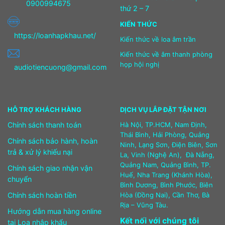
0900994675
thứ 2 – 7
KIẾN THỨC
https://loanhapkhau.net/
Kiến thức về loa âm trần
Kiến thức về âm thanh phòng
họp hội nghị
audiotiencuong@gmail.com
HỖ TRỢ KHÁCH HÀNG
DỊCH VỤ LẮP ĐẶT TẬN NƠI
Chính sách thanh toán
Hà Nội, TP.HCM, Nam Định,
Thái Bình, Hải Phòng, Quảng
Chính sách bảo hành, hoàn
Ninh, Lạng Sơn, Điện Biên, Sơn
trả & xử lý khiếu nại
La, Vinh (Nghệ An), Đà Nẵng,
Quảng Nam, Quảng Bình, TP.
Chính sách giao nhận vận
Huế, Nha Trang (Khánh Hòa),
chuyển
Bình Dương, Bình Phước, Biên
Chính sách hoàn tiền
Hòa (Đồng Nai), Cần Thơ, Bà
Rịa – Vũng Tàu.
Hướng dẫn mua hàng online
Kết nối với chúng tôi
tại Loa nhập khẩu