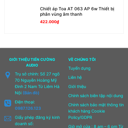
Chiết áp Toa AT 063 AP 6w Thiết bị
phân vùng âm thanh
422.000
₫
GIỚI THIỆU TIẾN CƯỜNG
VỀ CHÚNG TÔI
AUDIO
Tuyển dụng
Trụ sở chính: Số 27 ngõ
Liên hệ
70 Nguyễn Hoàng Mỹ
Đình 2 Nam Từ Liêm Hà
Giới thiệu
Nội
(Bản đồ)
Chính sách biên tập nội dung
Điện thoại:
Chính sách bảo mật thông tin
0987.126.123
khách hàng Cookie
Giấy phép đăng ký kinh
Policy/GDPR
doanh số:
Giờ mở cửa : 8 am – 6 pm Từ