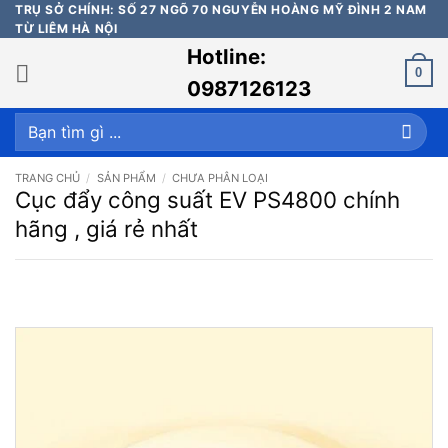
Bỏ
TRỤ SỞ CHÍNH: SỐ 27 NGÕ 70 NGUYỄN HOÀNG MỸ ĐÌNH 2 NAM
TỪ LIÊM HÀ NỘI
qua
Hotline:
nội
0
dung
0987126123
Tìm
kiếm:
TRANG CHỦ
/
SẢN PHẨM
/
CHƯA PHÂN LOẠI
Cục đẩy công suất EV PS4800 chính
hãng , giá rẻ nhất