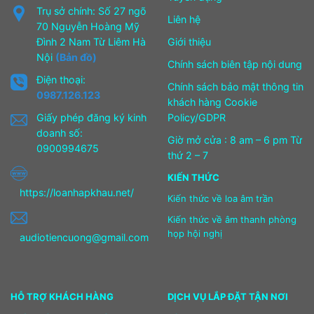
Trụ sở chính: Số 27 ngõ
Liên hệ
70 Nguyễn Hoàng Mỹ
Đình 2 Nam Từ Liêm Hà
Giới thiệu
Nội
(Bản đồ)
Chính sách biên tập nội dung
Điện thoại:
Chính sách bảo mật thông tin
0987.126.123
khách hàng Cookie
Giấy phép đăng ký kinh
Policy/GDPR
doanh số:
Giờ mở cửa : 8 am – 6 pm Từ
0900994675
thứ 2 – 7
KIẾN THỨC
https://loanhapkhau.net/
Kiến thức về loa âm trần
Kiến thức về âm thanh phòng
họp hội nghị
audiotiencuong@gmail.com
HỖ TRỢ KHÁCH HÀNG
DỊCH VỤ LẮP ĐẶT TẬN NƠI