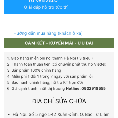
TƯ VẤN ZALO
Giải đáp hỗ trợ tức thì
Hướng dẫn mua hàng (khách ở xa)
CAM KẾT - KUYẾN MÃI - ƯU ĐÃI
1. Giao hàng miễn phí nội thành Hà Nội ( 3 triệu )
2. Thanh toán thuận tiện (có chuyển phát thu hộ Viettel)
3. Sản phẩm 100% chính hãng
4. Miễn phí 1 đổi 1 trong 7 ngày với sản phẩm lỗi
5. Bảo hành chính hãng, hỗ trợ KT trọn đời
6. Giá cạnh tranh nhất thị trường
Hotline: 0932918555
ĐỊA CHỈ SỬA CHỮA
Hà Nội: Số 5 ngõ 542 Xuân Đỉnh, Q. Bắc Từ Liêm