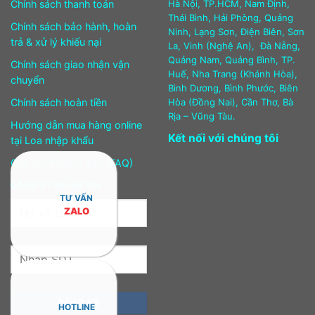
Chính sách thanh toán
Hà Nội, TP.HCM, Nam Định,
Thái Bình, Hải Phòng, Quảng
Chính sách bảo hành, hoàn
Ninh, Lạng Sơn, Điện Biên, Sơn
trả & xử lý khiếu nại
La, Vinh (Nghệ An), Đà Nẵng,
Quảng Nam, Quảng Bình, TP.
Chính sách giao nhận vận
Huế, Nha Trang (Khánh Hòa),
chuyển
Bình Dương, Bình Phước, Biên
Chính sách hoàn tiền
Hòa (Đồng Nai), Cần Thơ, Bà
Rịa – Vũng Tàu.
Hướng dẫn mua hàng online
Kết nối với chúng tôi
tại Loa nhập khẩu
Câu hỏi thường gặp (FAQ)
ĐĂNG KÝ NHẬN TIN
TƯ VẤN
ZALO
HOTLINE