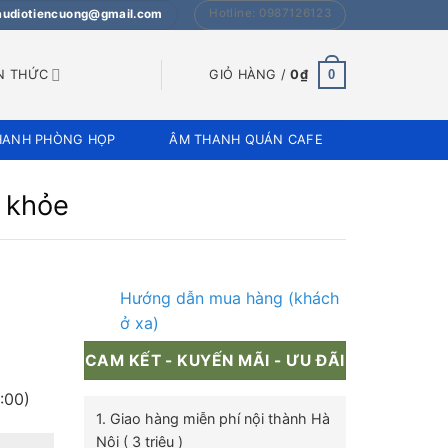
Hotline: 0987126123
 audiotiencuong@gmail.com
0
N THỨC
GIỎ HÀNG /
0
₫
HANH PHÒNG HỌP
ÂM THANH QUÁN CAFE
 khỏe
Hướng dẫn mua hàng (khách
ở xa)
CAM KẾT - KUYẾN MÃI - ƯU ĐÃI
:00)
1. Giao hàng miễn phí nội thành Hà
Nội ( 3 triệu )