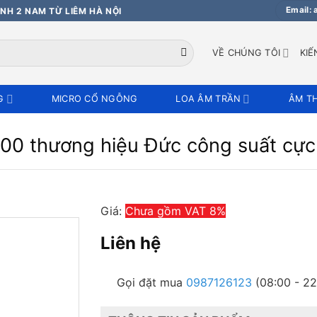
Email:
NH 2 NAM TỪ LIÊM HÀ NỘI
VỀ CHÚNG TÔI
KIẾ
G
MICRO CỔ NGỖNG
LOA ÂM TRẦN
ÂM T
00 thương hiệu Đức công suất cực
Giá:
Chưa gồm VAT 8%
Liên hệ
Gọi đặt mua
0987126123
(08:00 - 22