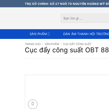
Bỏ
TRỤ SỞ CHÍNH: SỐ 27 NGÕ 70 NGUYỄN HOÀNG MỸ ĐÌ
qua
nội
Tìm
dung
kiếm:
SẢN PHẨM
DÀN ÂM THANH HỘI TRƯỜN
TRANG CHỦ
/
SẢN PHẨM
/
CỤC ĐẨY CÔNG SUẤT
Cục đẩy công suất OBT 88