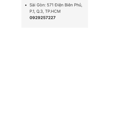
Sài Gòn: 571 Điện Biên Phủ,
P.1, Q.3, TP.HCM
0929257227