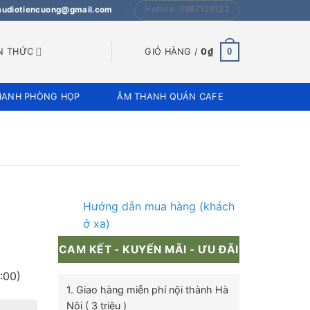
Hotline: 0987126123
 audiotiencuong@gmail.com
0
N THỨC
GIỎ HÀNG /
0
₫
HANH PHÒNG HỌP
ÂM THANH QUÁN CAFE
Hướng dẫn mua hàng (khách
ở xa)
CAM KẾT - KUYẾN MÃI - ƯU ĐÃI
:00)
1. Giao hàng miễn phí nội thành Hà
Nội ( 3 triệu )