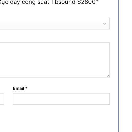
 “Cục đẩy công suất Tbsound S2800”
Email
*