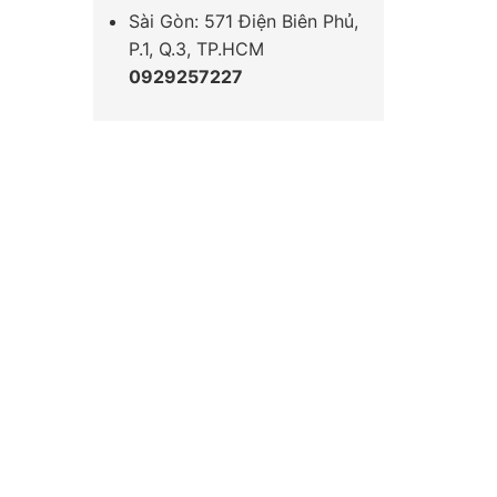
Sài Gòn: 571 Điện Biên Phủ,
P.1, Q.3, TP.HCM
0929257227