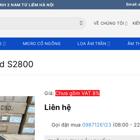
Email:
NH 2 NAM TỪ LIÊM HÀ NỘI
VỀ CHÚNG TÔI
KIẾ
G
MICRO CỔ NGỖNG
LOA ÂM TRẦN
ÂM T
nd S2800
Giá:
Chưa gồm VAT 8%
Liên hệ
Gọi đặt mua
0987126123
(08:00 - 22