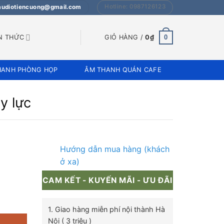
Hotline: 0987126123
 audiotiencuong@gmail.com
0
N THỨC
GIỎ HÀNG /
0
₫
HANH PHÒNG HỌP
ÂM THANH QUÁN CAFE
y lực
Hướng dẫn mua hàng (khách
ở xa)
CAM KẾT - KUYẾN MÃI - ƯU ĐÃI
thanh mạnh mẽ, uy lực số lượng
1. Giao hàng miễn phí nội thành Hà
Nội ( 3 triệu )