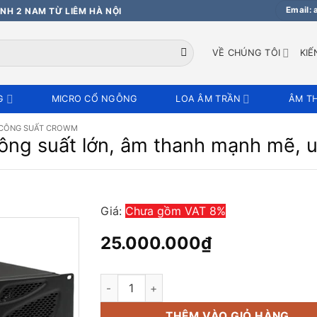
Email:
NH 2 NAM TỪ LIÊM HÀ NỘI
VỀ CHÚNG TÔI
KIẾ
G
MICRO CỔ NGỖNG
LOA ÂM TRẦN
ÂM T
 CÔNG SUẤT CROWM
ng suất lớn, âm thanh mạnh mẽ, u
Giá:
Chưa gồm VAT 8%
25.000.000
₫
Cục đẩy Crown XLI 3500 công suất lớn, âm 
THÊM VÀO GIỎ HÀNG