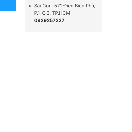
Sài Gòn: 571 Điện Biên Phủ,
P.1, Q.3, TP.HCM
0929257227