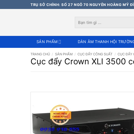
Bỏ
TRỤ SỞ CHÍNH: SỐ 27 NGÕ 70 NGUYỄN HOÀNG MỸ ĐÌ
qua
nội
Tìm
dung
kiếm:
SẢN PHẨM
DÀN ÂM THANH HỘI TRƯỜN
TRANG CHỦ
/
SẢN PHẨM
/
CỤC ĐẨY CÔNG SUẤT
/
CỤC ĐẨY
Cục đẩy Crown XLI 3500 cô