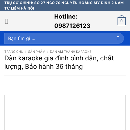
Bỏ
TRỤ SỞ CHÍNH: SỐ 27 NGÕ 70 NGUYỄN HOÀNG MỸ ĐÌNH 2 NAM
TỪ LIÊM HÀ NỘI
qua
Hotline:
nội
0
dung
0987126123
Tìm
kiếm:
TRANG CHỦ
/
SẢN PHẨM
/
DÀN ÂM THANH KARAOKE
Dàn karaoke gia đình bình dân, chất
lượng, Bảo hành 36 tháng