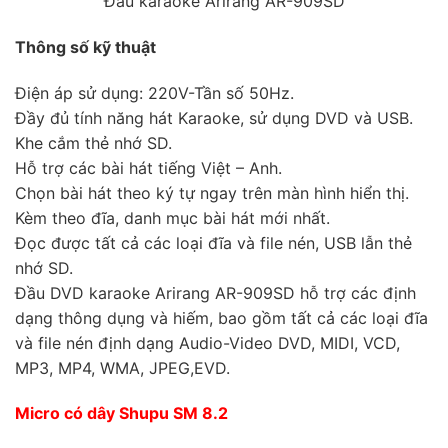
Đầu karaoke Arirang AR-909SD
Thông số kỹ thuật
Điện áp sử dụng: 220V-Tần số 50Hz.
Đầy đủ tính năng hát Karaoke, sử dụng DVD và USB.
Khe cắm thẻ nhớ SD.
Hỗ trợ các bài hát tiếng Việt – Anh.
Chọn bài hát theo ký tự ngay trên màn hình hiển thị.
Kèm theo đĩa, danh mục bài hát mới nhất.
Đọc được tất cả các loại đĩa và file nén, USB lẫn thẻ
nhớ SD.
Đầu DVD karaoke Arirang AR-909SD hỗ trợ các định
dạng thông dụng và hiếm, bao gồm tất cả các loại đĩa
và file nén định dạng Audio-Video DVD, MIDI, VCD,
MP3, MP4, WMA, JPEG,EVD.
Micro có dây Shupu SM 8.2