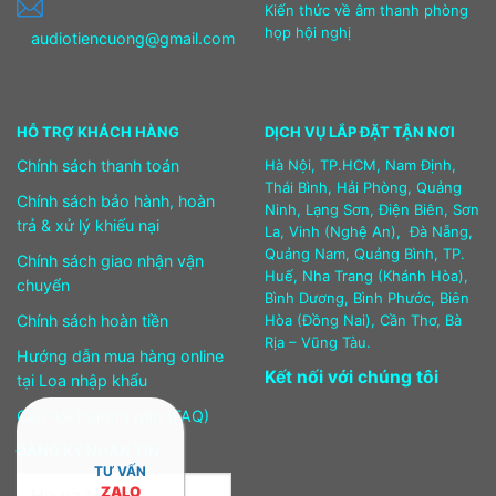
Kiến thức về âm thanh phòng
họp hội nghị
audiotiencuong@gmail.com
HỖ TRỢ KHÁCH HÀNG
DỊCH VỤ LẮP ĐẶT TẬN NƠI
Chính sách thanh toán
Hà Nội, TP.HCM, Nam Định,
Thái Bình, Hải Phòng, Quảng
Chính sách bảo hành, hoàn
Ninh, Lạng Sơn, Điện Biên, Sơn
trả & xử lý khiếu nại
La, Vinh (Nghệ An), Đà Nẵng,
Quảng Nam, Quảng Bình, TP.
Chính sách giao nhận vận
Huế, Nha Trang (Khánh Hòa),
chuyển
Bình Dương, Bình Phước, Biên
Chính sách hoàn tiền
Hòa (Đồng Nai), Cần Thơ, Bà
Rịa – Vũng Tàu.
Hướng dẫn mua hàng online
Kết nối với chúng tôi
tại Loa nhập khẩu
Câu hỏi thường gặp (FAQ)
ĐĂNG KÝ NHẬN TIN
TƯ VẤN
ZALO