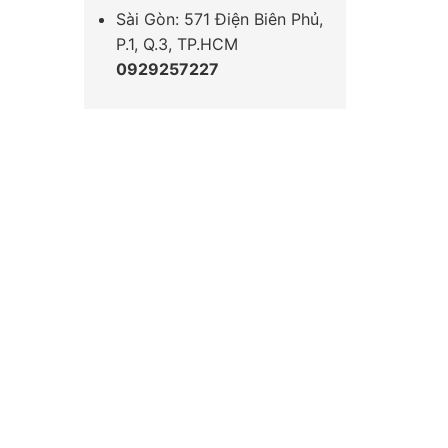
Sài Gòn: 571 Điện Biên Phủ,
P.1, Q.3, TP.HCM
0929257227