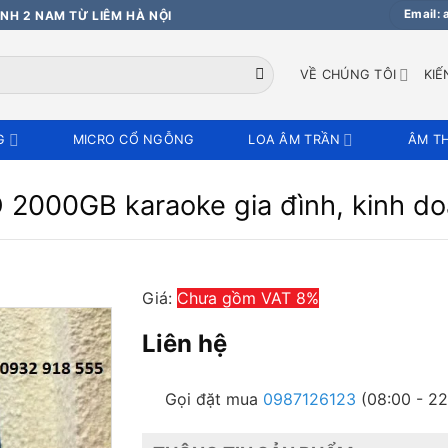
Email:
NH 2 NAM TỪ LIÊM HÀ NỘI
VỀ CHÚNG TÔI
KIẾ
G
MICRO CỔ NGỖNG
LOA ÂM TRẦN
ÂM T
 2000GB karaoke gia đình, kinh d
Giá:
Chưa gồm VAT 8%
Liên hệ
Gọi đặt mua
0987126123
(08:00 - 22