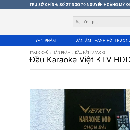
Bỏ
TRỤ SỞ CHÍNH: SỐ 27 NGÕ 70 NGUYỄN HOÀNG MỸ ĐÌ
qua
nội
Tìm
dung
kiếm:
SẢN PHẨM
DÀN ÂM THANH HỘI TRƯỜN
TRANG CHỦ
/
SẢN PHẨM
/
ĐẦU HÁT KARAOKE
Đầu Karaoke Việt KTV HDD