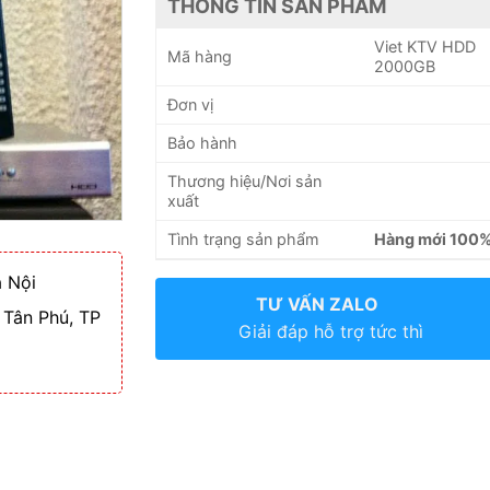
THÔNG TIN SẢN PHẨM
Viet KTV HDD
Mã hàng
2000GB
Đơn vị
Bảo hành
Thương hiệu/Nơi sản
xuất
Tình trạng sản phẩm
Hàng mới 100
 Nội
TƯ VẤN ZALO
 Tân Phú, TP
Giải đáp hỗ trợ tức thì