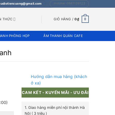
Hotline: 0987126123
 audiotiencuong@gmail.com
0
N THỨC
GIỎ HÀNG /
0
₫
HANH PHÒNG HỌP
ÂM THANH QUÁN CAFE
oanh
Hướng dẫn mua hàng (khách
ở xa)
CAM KẾT - KUYẾN MÃI - ƯU ĐÃI
:00)
1. Giao hàng miễn phí nội thành Hà
Nội ( 3 triệu )