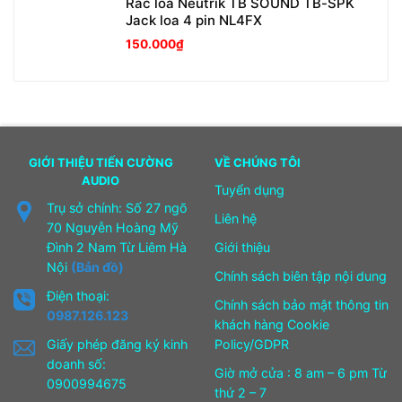
Rắc loa Neutrik TB SOUND TB-SPK
Jack loa 4 pin NL4FX
150.000
₫
GIỚI THIỆU TIẾN CƯỜNG
VỀ CHÚNG TÔI
AUDIO
Tuyển dụng
Trụ sở chính: Số 27 ngõ
Liên hệ
70 Nguyễn Hoàng Mỹ
Đình 2 Nam Từ Liêm Hà
Giới thiệu
Nội
(Bản đồ)
Chính sách biên tập nội dung
Điện thoại:
Chính sách bảo mật thông tin
0987.126.123
khách hàng Cookie
Giấy phép đăng ký kinh
Policy/GDPR
doanh số:
Giờ mở cửa : 8 am – 6 pm Từ
0900994675
thứ 2 – 7