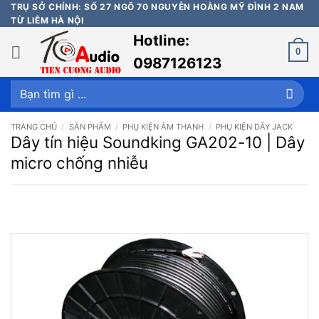
Bỏ
TRỤ SỞ CHÍNH: SỐ 27 NGÕ 70 NGUYỄN HOÀNG MỸ ĐÌNH 2 NAM
TỪ LIÊM HÀ NỘI
qua
Hotline:
nội
0
dung
0987126123
Tìm
kiếm:
TRANG CHỦ
/
SẢN PHẨM
/
PHỤ KIỆN ÂM THANH
/
PHỤ KIỆN DÂY JACK
Dây tín hiệu Soundking GA202-10 | Dây
micro chống nhiễu