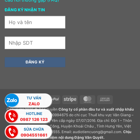
ĐĂNG KÝ NHẬN TIN
TƯ VẤN
Visa
PayPal
Stripe
MasterCard
Cash
ZALO
On
Copyright 2026 © Bản quyền
Công ty cổ phần đầu tư và xuất nhập khẩu
Delivery
HOTLINE
Tiến Cường.
GPDKKD: 0900994675 do chi cục Thuế khu vực Văn Giang –
0987 126 123
Khoái Châu – Tỉnh Hưng Yên cấp ngày 07/07/2016. Địa chỉ: Đội 1 – Thôn
Hương Quất, Xã Thành Công, Huyện Khoái Châu , Tỉnh Hưng Yên, Việt
SỬA CHỮA
Nam. Điện thoại: 0932918555. Email: audiotiencuong@gmail.com.
Chịu
0904551661
trách nhiệm nội dung
Đặng Văn Quyết
.