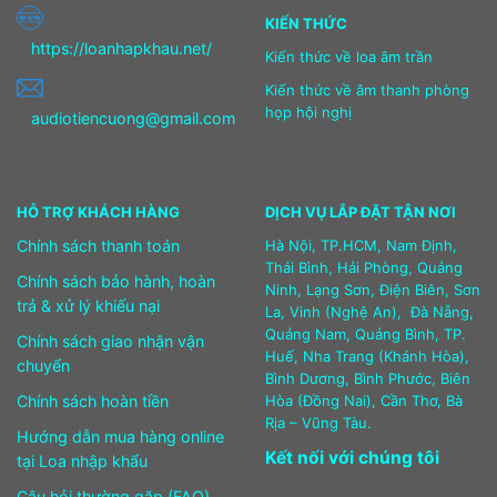
KIẾN THỨC
https://loanhapkhau.net/
Kiến thức về loa âm trần
Kiến thức về âm thanh phòng
họp hội nghị
audiotiencuong@gmail.com
HỖ TRỢ KHÁCH HÀNG
DỊCH VỤ LẮP ĐẶT TẬN NƠI
Chính sách thanh toán
Hà Nội, TP.HCM, Nam Định,
Thái Bình, Hải Phòng, Quảng
Chính sách bảo hành, hoàn
Ninh, Lạng Sơn, Điện Biên, Sơn
trả & xử lý khiếu nại
La, Vinh (Nghệ An), Đà Nẵng,
Quảng Nam, Quảng Bình, TP.
Chính sách giao nhận vận
Huế, Nha Trang (Khánh Hòa),
chuyển
Bình Dương, Bình Phước, Biên
Chính sách hoàn tiền
Hòa (Đồng Nai), Cần Thơ, Bà
Rịa – Vũng Tàu.
Hướng dẫn mua hàng online
Kết nối với chúng tôi
tại Loa nhập khẩu
Câu hỏi thường gặp (FAQ)