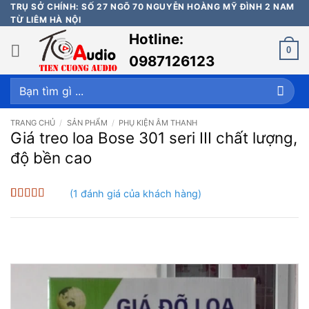
Bỏ
TRỤ SỞ CHÍNH: SỐ 27 NGÕ 70 NGUYỄN HOÀNG MỸ ĐÌNH 2 NAM
TỪ LIÊM HÀ NỘI
qua
Hotline:
nội
0
dung
0987126123
Tìm
kiếm:
TRANG CHỦ
/
SẢN PHẨM
/
PHỤ KIỆN ÂM THANH
Giá treo loa Bose 301 seri III chất lượng,
độ bền cao
(
1
đánh giá của khách hàng)
5
1
trên 5 dựa
trên
đánh
giá