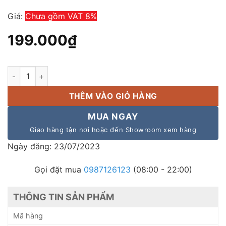
Giá:
Chưa gồm VAT 8%
199.000
₫
Giá treo loa Bose 301 seri III chất lượng, độ bền cao số lượng
THÊM VÀO GIỎ HÀNG
MUA NGAY
Giao hàng tận nơi hoặc đến Showroom xem hàng
Ngày đăng: 23/07/2023
Gọi đặt mua
0987126123
(08:00 - 22:00)
THÔNG TIN SẢN PHẨM
Mã hàng