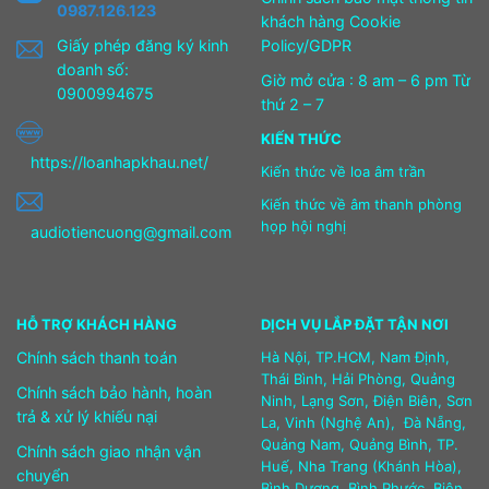
0987.126.123
khách hàng Cookie
Giấy phép đăng ký kinh
Policy/GDPR
doanh số:
Giờ mở cửa : 8 am – 6 pm Từ
0900994675
thứ 2 – 7
KIẾN THỨC
https://loanhapkhau.net/
Kiến thức về loa âm trần
Kiến thức về âm thanh phòng
họp hội nghị
audiotiencuong@gmail.com
HỖ TRỢ KHÁCH HÀNG
DỊCH VỤ LẮP ĐẶT TẬN NƠI
Chính sách thanh toán
Hà Nội, TP.HCM, Nam Định,
Thái Bình, Hải Phòng, Quảng
Chính sách bảo hành, hoàn
Ninh, Lạng Sơn, Điện Biên, Sơn
trả & xử lý khiếu nại
La, Vinh (Nghệ An), Đà Nẵng,
Quảng Nam, Quảng Bình, TP.
Chính sách giao nhận vận
Huế, Nha Trang (Khánh Hòa),
chuyển
Bình Dương, Bình Phước, Biên