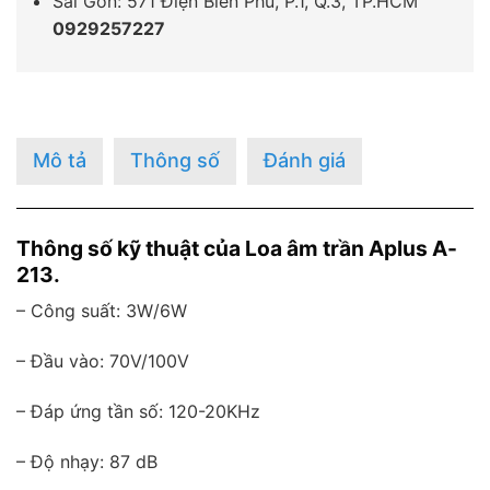
Sài Gòn: 571 Điện Biên Phủ, P.1, Q.3, TP.HCM
0929257227
Mô tả
Thông số
Đánh giá
Thông số kỹ thuật của Loa âm trần Aplus A-
213.
– Công suất: 3W/6W
– Đầu vào: 70V/100V
– Đáp ứng tần số: 120-20KHz
– Độ nhạy: 87 dB