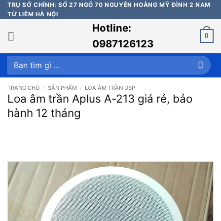
Bỏ
TRỤ SỞ CHÍNH: SỐ 27 NGÕ 70 NGUYỄN HOÀNG MỸ ĐÌNH 2 NAM
TỪ LIÊM HÀ NỘI
qua
Hotline:
nội
0
dung
0987126123
Tìm
kiếm:
TRANG CHỦ
/
SẢN PHẨM
/
LOA ÂM TRẦN DSP
Loa âm trần Aplus A-213 giá rẻ, bảo
hành 12 tháng