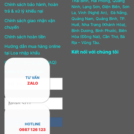
Thái Bình, Hải Phòng, Quảng
Chính sách bảo hành, hoàn
Ninh, Lạng Sơn, Điện Biên, Sơn
trả & xử lý khiếu nại
La, Vinh (Nghệ An), Đà Nẵng,
Quảng Nam, Quảng Bình, TP.
Chính sách giao nhận vận
Huế, Nha Trang (Khánh Hòa),
chuyển
Bình Dương, Bình Phước, Biên
Chính sách hoàn tiền
Hòa (Đồng Nai), Cần Thơ, Bà
Rịa – Vũng Tàu.
Hướng dẫn mua hàng online
Kết nối với chúng tôi
tại Loa nhập khẩu
Câu hỏi thường gặp (FAQ)
ĐĂNG KÝ NHẬN TIN
TƯ VẤN
ZALO
HOTLINE
0987 126 123