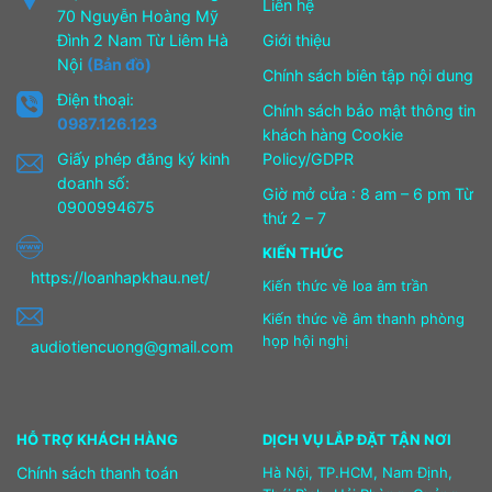
Liên hệ
70 Nguyễn Hoàng Mỹ
Đình 2 Nam Từ Liêm Hà
Giới thiệu
Nội
(Bản đồ)
Chính sách biên tập nội dung
Điện thoại:
Chính sách bảo mật thông tin
0987.126.123
khách hàng Cookie
Giấy phép đăng ký kinh
Policy/GDPR
doanh số:
Giờ mở cửa : 8 am – 6 pm Từ
0900994675
thứ 2 – 7
KIẾN THỨC
https://loanhapkhau.net/
Kiến thức về loa âm trần
Kiến thức về âm thanh phòng
họp hội nghị
audiotiencuong@gmail.com
HỖ TRỢ KHÁCH HÀNG
DỊCH VỤ LẮP ĐẶT TẬN NƠI
Chính sách thanh toán
Hà Nội, TP.HCM, Nam Định,