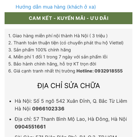
Hướng dẫn mua hàng (khách ở xa)
CAM KẾT - KUYẾN MÃI - ƯU ĐÃI
1. Giao hàng miễn phí nội thành Hà Nội ( 3 triệu )
2. Thanh toán thuận tiện (có chuyển phát thu hộ Viettel)
3. Sản phẩm 100% chính hãng
4. Miễn phí 1 đổi 1 trong 7 ngày với sản phẩm lỗi
5. Bảo hành chính hãng, hỗ trợ KT trọn đời
6. Giá cạnh tranh nhất thị trường
Hotline: 0932918555
ĐỊA CHỈ SỬA CHỮA
Hà Nội: Số 5 ngõ 542 Xuân Đỉnh, Q. Bắc Từ Liêm
Hà Nội
0966102336
Địa chỉ: 57 Thanh Bình Mộ Lao, Hà Đông, Hà Nội
0904551661