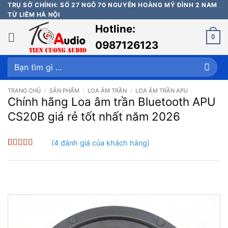
Bỏ
TRỤ SỞ CHÍNH: SỐ 27 NGÕ 70 NGUYỄN HOÀNG MỸ ĐÌNH 2 NAM
TỪ LIÊM HÀ NỘI
qua
Hotline:
nội
0
dung
0987126123
Tìm
kiếm:
TRANG CHỦ
/
SẢN PHẨM
/
LOA ÂM TRẦN
/
LOA ÂM TRẦN APU
Chính hãng Loa âm trần Bluetooth APU
CS20B giá rẻ tốt nhất năm 2026
(
4
đánh giá của khách hàng)
5
4
trên 5 dựa
trên
đánh
giá