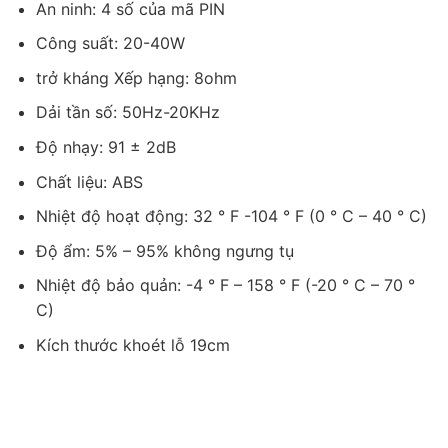
An ninh: 4 số của mã PIN
Công suất: 20-40W
trở kháng Xếp hạng: 8ohm
Dải tần số: 50Hz-20KHz
Độ nhạy: 91 ± 2dB
Chất liệu: ABS
Nhiệt độ hoạt động: 32 ° F -104 ° F (0 ° C – 40 ° C)
Độ ẩm: 5% – 95% không ngưng tụ
Nhiệt độ bảo quản: -4 ° F – 158 ° F (-20 ° C – 70 °
C)
Kích thước khoét lỗ 19cm