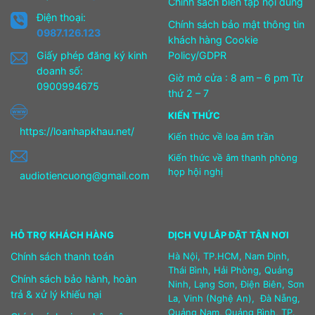
Chính sách biên tập nội dung
Điện thoại:
Chính sách bảo mật thông tin
0987.126.123
khách hàng Cookie
Giấy phép đăng ký kinh
Policy/GDPR
doanh số:
Giờ mở cửa : 8 am – 6 pm Từ
0900994675
thứ 2 – 7
KIẾN THỨC
https://loanhapkhau.net/
Kiến thức về loa âm trần
Kiến thức về âm thanh phòng
họp hội nghị
audiotiencuong@gmail.com
HỖ TRỢ KHÁCH HÀNG
DỊCH VỤ LẮP ĐẶT TẬN NƠI
Chính sách thanh toán
Hà Nội, TP.HCM, Nam Định,
Thái Bình, Hải Phòng, Quảng
Chính sách bảo hành, hoàn
Ninh, Lạng Sơn, Điện Biên, Sơn
trả & xử lý khiếu nại
La, Vinh (Nghệ An), Đà Nẵng,
Quảng Nam, Quảng Bình, TP.