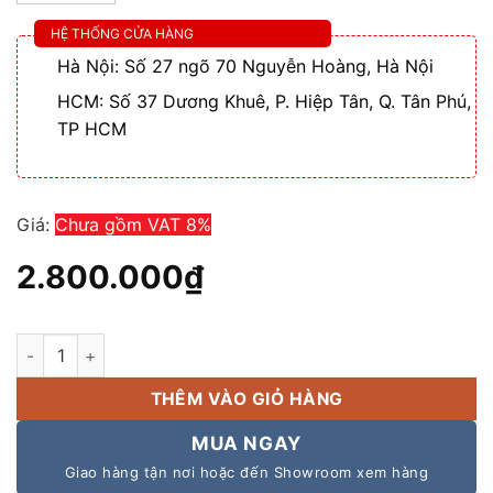
HỆ THỐNG CỬA HÀNG
Hà Nội: Số 27 ngõ 70 Nguyễn Hoàng, Hà Nội
HCM: Số 37 Dương Khuê, P. Hiệp Tân, Q. Tân Phú,
TP HCM
Giá:
Chưa gồm VAT 8%
2.800.000
₫
Chính hãng Loa âm trần Bluetooth APU CS20B giá rẻ tốt nhất
THÊM VÀO GIỎ HÀNG
MUA NGAY
Giao hàng tận nơi hoặc đến Showroom xem hàng