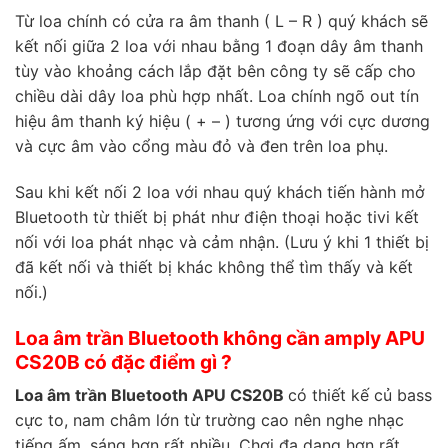
Từ loa chính có cửa ra âm thanh ( L – R ) quý khách sẽ
kết nối giữa 2 loa với nhau bằng 1 đoạn dây âm thanh
tùy vào khoảng cách lắp đặt bên công ty sẽ cấp cho
chiều dài dây loa phù hợp nhất. Loa chính ngõ out tín
hiệu âm thanh ký hiệu ( + – ) tương ứng với cực dương
và cực âm vào cổng màu đỏ và đen trên loa phụ.
Sau khi kết nối 2 loa với nhau quý khách tiến hành mở
Bluetooth từ thiết bị phát như điện thoại hoặc tivi kết
nối với loa phát nhạc và cảm nhận. (Lưu ý khi 1 thiết bị
đã kết nối và thiết bị khác không thể tìm thấy và kết
nối.)
Loa âm trần Bluetooth không cần amply APU
CS20B có đặc điểm gì ?
Loa âm trần Bluetooth APU CS20B
có thiết kế củ bass
cực to, nam châm lớn từ trường cao nên nghe nhạc
tiếng ấm, sáng hơn rất nhiều. Chơi đa dạng hơn rất