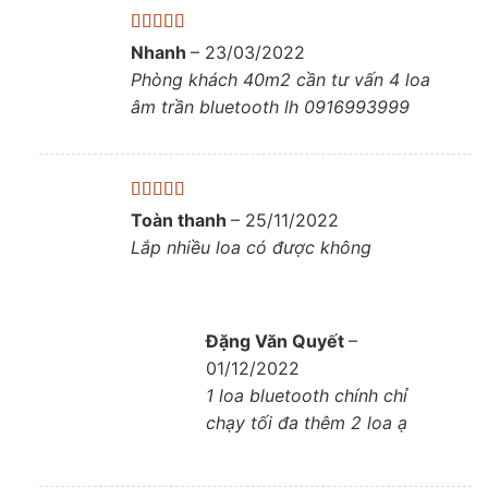
Được xếp
Nhanh
–
23/03/2022
hạng
5
5 sao
Phòng khách 40m2 cần tư vấn 4 loa
âm trần bluetooth lh 0916993999
Được xếp
Toàn thanh
–
25/11/2022
hạng
5
5 sao
Lắp nhiều loa có được không
Đặng Văn Quyết
–
01/12/2022
1 loa bluetooth chính chỉ
chạy tối đa thêm 2 loa ạ