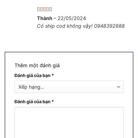
Được xếp
Thành
–
22/05/2024
hạng
5
5 sao
Có ship cod không vậy! 0948392888
Thêm một đánh giá
Đánh giá của bạn
*
Đánh giá của bạn
*