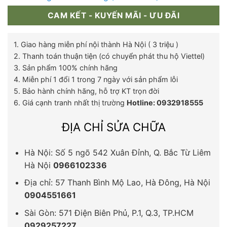
CAM KẾT - KUYẾN MÃI - ƯU ĐÃI
1. Giao hàng miễn phí nội thành Hà Nội ( 3 triệu )
2. Thanh toán thuận tiện (có chuyển phát thu hộ Viettel)
3. Sản phẩm 100% chính hãng
4. Miễn phí 1 đổi 1 trong 7 ngày với sản phẩm lỗi
5. Bảo hành chính hãng, hỗ trợ KT trọn đời
6. Giá cạnh tranh nhất thị trường
Hotline: 0932918555
ĐỊA CHỈ SỬA CHỮA
Hà Nội: Số 5 ngõ 542 Xuân Đỉnh, Q. Bắc Từ Liêm
Hà Nội
0966102336
Địa chỉ: 57 Thanh Bình Mộ Lao, Hà Đông, Hà Nội
0904551661
Sài Gòn: 571 Điện Biên Phủ, P.1, Q.3, TP.HCM
0929257227