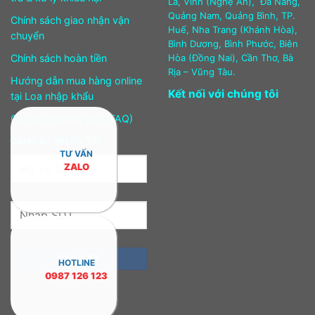
La, Vinh (Nghệ An), Đà Nẵng,
Quảng Nam, Quảng Bình, TP.
Chính sách giao nhận vận
Huế, Nha Trang (Khánh Hòa),
chuyển
Bình Dương, Bình Phước, Biên
Chính sách hoàn tiền
Hòa (Đồng Nai), Cần Thơ, Bà
Rịa – Vũng Tàu.
Hướng dẫn mua hàng online
Kết nối với chúng tôi
tại Loa nhập khẩu
Câu hỏi thường gặp (FAQ)
ĐĂNG KÝ NHẬN TIN
TƯ VẤN
ZALO
HOTLINE
0987 126 123