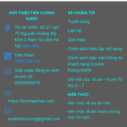
GIỚI THIỆU TIẾN CƯỜNG
VỀ CHÚNG TÔI
AUDIO
Tuyển dụng
Trụ sở chính: Số 27 ngõ
Liên hệ
70 Nguyễn Hoàng Mỹ
Đình 2 Nam Từ Liêm Hà
Giới thiệu
Nội
(Bản đồ)
Chính sách biên tập nội dung
Điện thoại:
Chính sách bảo mật thông tin
0987.126.123
khách hàng Cookie
Giấy phép đăng ký kinh
Policy/GDPR
doanh số:
Giờ mở cửa : 8 am – 6 pm Từ
0900994675
thứ 2 – 7
KIẾN THỨC
https://loanhapkhau.net/
Kiến thức về loa âm trần
Kiến thức về âm thanh phòng
họp hội nghị
audiotiencuong@gmail.com