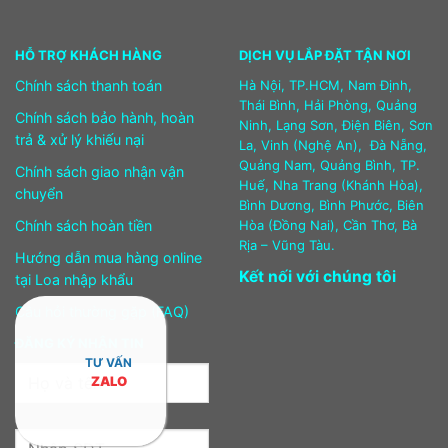
HỖ TRỢ KHÁCH HÀNG
DỊCH VỤ LẮP ĐẶT TẬN NƠI
Chính sách thanh toán
Hà Nội, TP.HCM, Nam Định,
Thái Bình, Hải Phòng, Quảng
Chính sách bảo hành, hoàn
Ninh, Lạng Sơn, Điện Biên, Sơn
trả & xử lý khiếu nại
La, Vinh (Nghệ An), Đà Nẵng,
Quảng Nam, Quảng Bình, TP.
Chính sách giao nhận vận
Huế, Nha Trang (Khánh Hòa),
chuyển
Bình Dương, Bình Phước, Biên
Chính sách hoàn tiền
Hòa (Đồng Nai), Cần Thơ, Bà
Rịa – Vũng Tàu.
Hướng dẫn mua hàng online
Kết nối với chúng tôi
tại Loa nhập khẩu
Câu hỏi thường gặp (FAQ)
ĐĂNG KÝ NHẬN TIN
TƯ VẤN
ZALO