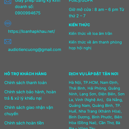
Giấy phép đăng ký kinh
Policy/GDPR
doanh số:
Giờ mở cửa : 8 am – 6 pm Từ
0900994675
thứ 2 – 7
KIẾN THỨC
https://loanhapkhau.net/
Kiến thức về loa âm trần
Kiến thức về âm thanh phòng
họp hội nghị
audiotiencuong@gmail.com
HỖ TRỢ KHÁCH HÀNG
DỊCH VỤ LẮP ĐẶT TẬN NƠI
Chính sách thanh toán
Hà Nội, TP.HCM, Nam Định,
Thái Bình, Hải Phòng, Quảng
Chính sách bảo hành, hoàn
Ninh, Lạng Sơn, Điện Biên, Sơn
trả & xử lý khiếu nại
La, Vinh (Nghệ An), Đà Nẵng,
Quảng Nam, Quảng Bình, TP.
Chính sách giao nhận vận
Huế, Nha Trang (Khánh Hòa),
chuyển
Bình Dương, Bình Phước, Biên
Chính sách hoàn tiền
Hòa (Đồng Nai), Cần Thơ, Bà
Rịa – Vũng Tàu.