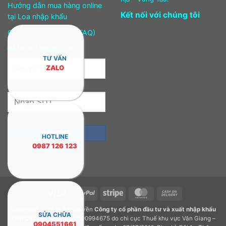
Hướng dẫn mua hàng online
Kết nối với chúng tôi
tại Loa nhập khẩu
Câu hỏi thường gặp (FAQ)
ĐĂNG KÝ NHẬN TIN
TƯ VẤN
ZALO
HOTLINE
0987 126 123
Visa
PayPal
Stripe
MasterCard
Cash
On
Copyright 2026 © Bản quyền
Công ty cổ phần đầu tư và xuất nhập khẩu
Delivery
SỬA CHỮA
Tiến Cường.
GPDKKD: 0900994675 do chi cục Thuế khu vực Văn Giang –
0904551661