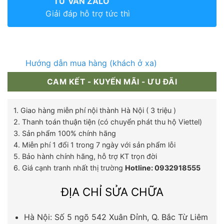
TƯ VẤN ZALO
Giải đáp hỗ trợ tức thì
Hướng dẫn mua hàng (khách ở xa)
CAM KẾT - KUYẾN MÃI - ƯU ĐÃI
1. Giao hàng miễn phí nội thành Hà Nội ( 3 triệu )
2. Thanh toán thuận tiện (có chuyển phát thu hộ Viettel)
3. Sản phẩm 100% chính hãng
4. Miễn phí 1 đổi 1 trong 7 ngày với sản phẩm lỗi
5. Bảo hành chính hãng, hỗ trợ KT trọn đời
6. Giá cạnh tranh nhất thị trường
Hotline: 0932918555
ĐỊA CHỈ SỬA CHỮA
Hà Nội: Số 5 ngõ 542 Xuân Đỉnh, Q. Bắc Từ Liêm