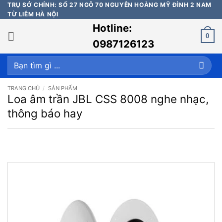
Bỏ
TRỤ SỞ CHÍNH: SỐ 27 NGÕ 70 NGUYỄN HOÀNG MỸ ĐÌNH 2 NAM
TỪ LIÊM HÀ NỘI
qua
Hotline:
nội
0
dung
0987126123
Tìm
kiếm:
TRANG CHỦ
/
SẢN PHẨM
Loa âm trần JBL CSS 8008 nghe nhạc,
thông báo hay