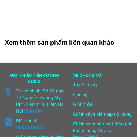
Xem thêm sản phẩm liên quan khác
GIỚI THIỆU TIẾN CƯỜNG
VỀ CHÚNG TÔI
AUDIO
Tuyển dụng
Trụ sở chính: Số 27 ngõ
Liên hệ
70 Nguyễn Hoàng Mỹ
Đình 2 Nam Từ Liêm Hà
Giới thiệu
Nội
(Bản đồ)
Chính sách biên tập nội dung
Điện thoại:
Chính sách bảo mật thông tin
0987.126.123
khách hàng Cookie