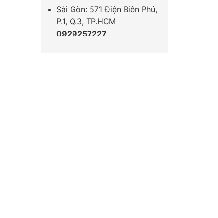
Sài Gòn: 571 Điện Biên Phủ,
P.1, Q.3, TP.HCM
0929257227