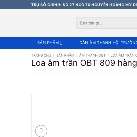
Bỏ
TRỤ SỞ CHÍNH: SỐ 27 NGÕ 70 NGUYỄN HOÀNG MỸ ĐÌ
qua
nội
Tìm
dung
kiếm:
SẢN PHẨM
DÀN ÂM THANH HỘI TRƯỜN
TRANG CHỦ
/
SẢN PHẨM
/
ÂM THANH OBT
/
LOA ÂM TRẦN 
Loa âm trần OBT 809 hàng 