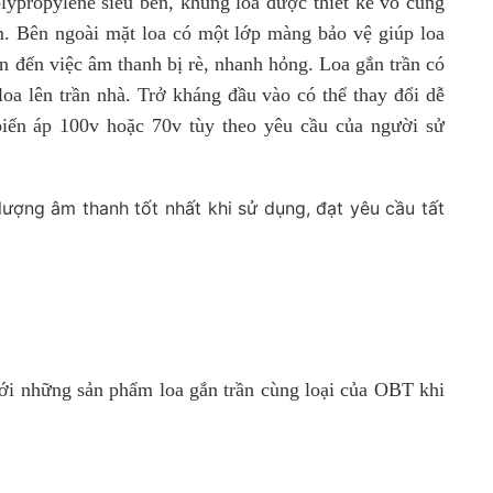
lypropylene siêu bền, khung loa được thiết kế vô cùng
m. Bên ngoài mặt loa có một lớp màng bảo vệ giúp loa
n đến việc âm thanh bị rè, nhanh hỏng. Loa gắn trần có
oa lên trần nhà. Trở kháng đầu vào có thể thay đổi dễ
 biến áp 100v hoặc 70v tùy theo yêu cầu của người sử
lượng âm thanh tốt nhất khi sử dụng, đạt yêu cầu tất
ới những sản phẩm loa gắn trần cùng loại của OBT khi