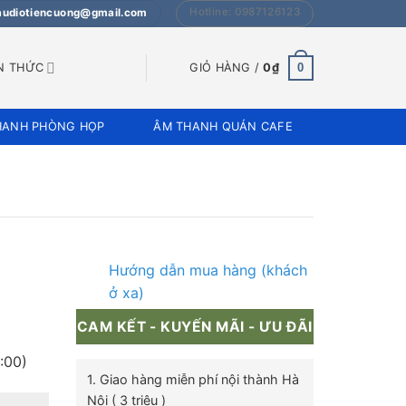
Hotline: 0987126123
 audiotiencuong@gmail.com
0
N THỨC
GIỎ HÀNG /
0
₫
HANH PHÒNG HỌP
ÂM THANH QUÁN CAFE
Hướng dẫn mua hàng (khách
ở xa)
CAM KẾT - KUYẾN MÃI - ƯU ĐÃI
:00)
1. Giao hàng miễn phí nội thành Hà
Nội ( 3 triệu )