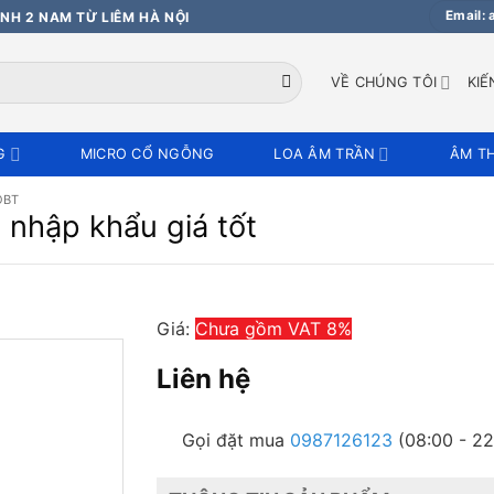
Email:
NH 2 NAM TỪ LIÊM HÀ NỘI
VỀ CHÚNG TÔI
KIẾ
G
MICRO CỔ NGỖNG
LOA ÂM TRẦN
ÂM T
OBT
nhập khẩu giá tốt
Giá:
Chưa gồm VAT 8%
Liên hệ
Gọi đặt mua
0987126123
(08:00 - 22