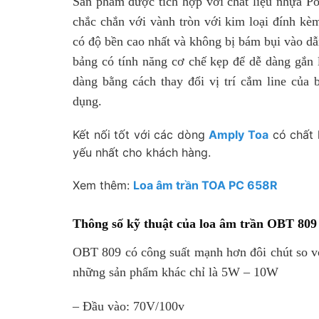
Sản phẩm được tích hợp với chất liệu nhựa Po
chắc chắn với vành tròn với kim loại đính kè
có độ bền cao nhất và không bị bám bụi vào dẫ
bảng có tính năng cơ chế kẹp để dễ dàng gắn l
dàng bằng cách thay đổi vị trí cắm line của
dụng.
Kết nối tốt với các dòng
Amply Toa
có chất 
yếu nhất cho khách hàng.
Xem thêm:
Loa âm trần TOA PC 658R
Thông số kỹ thuật của loa âm trần OBT 809
OBT 809 có công suất mạnh hơn đôi chút so v
những sản phẩm khác chỉ là 5W – 10W
– Đầu vào: 70V/100v