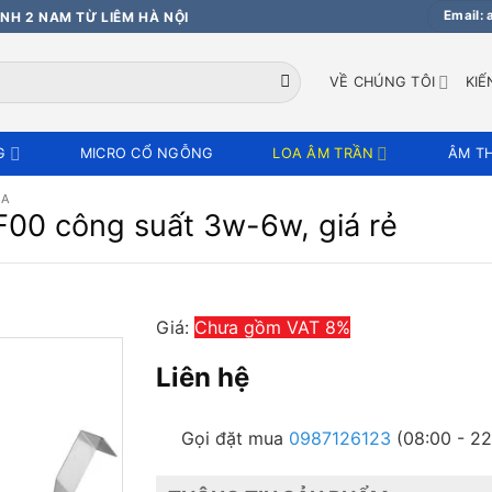
Email:
NH 2 NAM TỪ LIÊM HÀ NỘI
VỀ CHÚNG TÔI
KIẾ
G
MICRO CỔ NGỖNG
LOA ÂM TRẦN
ÂM T
OA
F00 công suất 3w-6w, giá rẻ
Giá:
Chưa gồm VAT 8%
Liên hệ
Gọi đặt mua
0987126123
(08:00 - 22