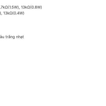
6.7kΩ(1.5W), 13kΩ(0.8W)
W), 13kΩ(0.4W)
àu trắng nhạt