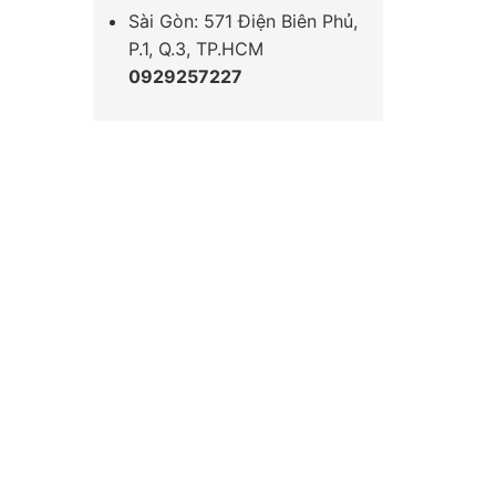
Sài Gòn: 571 Điện Biên Phủ,
P.1, Q.3, TP.HCM
0929257227