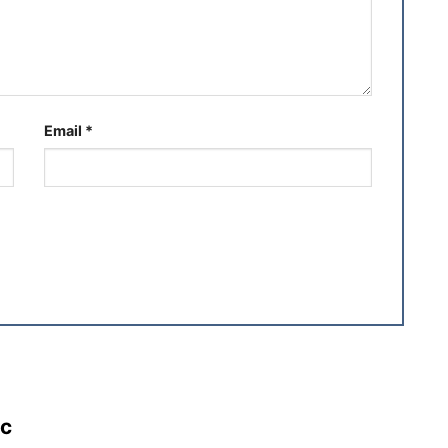
Email
*
ác