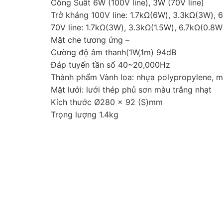
Công Suất 6W (100V line), 3W (70V line)
Trở kháng 100V line: 1.7kΩ(6W), 3.3kΩ(3W), 
70V line: 1.7kΩ(3W), 3.3kΩ(1.5W), 6.7kΩ(0.8
Mặt che tương ứng –
Cường độ âm thanh(1W,1m) 94dB
Đáp tuyến tần số 40~20,000Hz
Thành phẩm Vành loa: nhựa polypropylene, m
Mặt lưới: lưới thép phủ sơn màu trắng nhạt
Kích thước Ø280 × 92 (S)mm
Trọng lượng 1.4kg