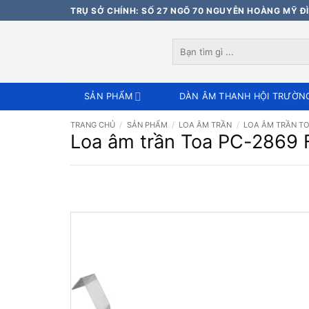
Bỏ
TRỤ SỞ CHÍNH: SỐ 27 NGÕ 70 NGUYỄN HOÀNG MỸ ĐÌ
qua
nội
Tìm
dung
kiếm:
SẢN PHẨM
DÀN ÂM THANH HỘI TRƯỜN
TRANG CHỦ
/
SẢN PHẨM
/
LOA ÂM TRẦN
/
LOA ÂM TRẦN T
Loa âm trần Toa PC-2869 