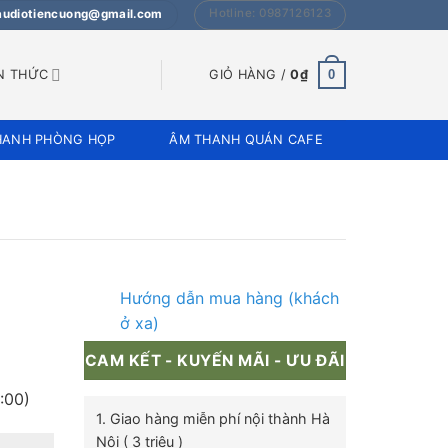
Hotline: 0987126123
 audiotiencuong@gmail.com
0
N THỨC
GIỎ HÀNG /
0
₫
HANH PHÒNG HỌP
ÂM THANH QUÁN CAFE
Hướng dẫn mua hàng (khách
ở xa)
CAM KẾT - KUYẾN MÃI - ƯU ĐÃI
:00)
1. Giao hàng miễn phí nội thành Hà
Nội ( 3 triệu )