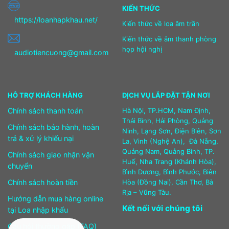
KIẾN THỨC
https://loanhapkhau.net/
Kiến thức về loa âm trần
Kiến thức về âm thanh phòng
họp hội nghị
audiotiencuong@gmail.com
HỖ TRỢ KHÁCH HÀNG
DỊCH VỤ LẮP ĐẶT TẬN NƠI
Chính sách thanh toán
Hà Nội, TP.HCM, Nam Định,
Thái Bình, Hải Phòng, Quảng
Chính sách bảo hành, hoàn
Ninh, Lạng Sơn, Điện Biên, Sơn
trả & xử lý khiếu nại
La, Vinh (Nghệ An), Đà Nẵng,
Quảng Nam, Quảng Bình, TP.
Chính sách giao nhận vận
Huế, Nha Trang (Khánh Hòa),
chuyển
Bình Dương, Bình Phước, Biên
Chính sách hoàn tiền
Hòa (Đồng Nai), Cần Thơ, Bà
Rịa – Vũng Tàu.
Hướng dẫn mua hàng online
Kết nối với chúng tôi
tại Loa nhập khẩu
Câu hỏi thường gặp (FAQ)