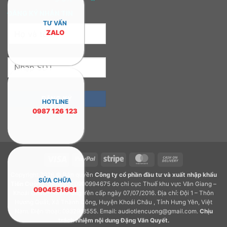
ĐĂNG KÝ NHẬN TIN
TƯ VẤN
ZALO
HOTLINE
0987 126 123
Visa
PayPal
Stripe
MasterCard
Cash
On
Copyright 2026 © Bản quyền
Công ty cổ phần đầu tư và xuất nhập khẩu
Delivery
SỬA CHỮA
Tiến Cường.
GPDKKD: 0900994675 do chi cục Thuế khu vực Văn Giang –
0904551661
Khoái Châu – Tỉnh Hưng Yên cấp ngày 07/07/2016. Địa chỉ: Đội 1 – Thôn
Hương Quất, Xã Thành Công, Huyện Khoái Châu , Tỉnh Hưng Yên, Việt
Nam. Điện thoại: 0932918555. Email: audiotiencuong@gmail.com.
Chịu
trách nhiệm nội dung
Đặng Văn Quyết
.