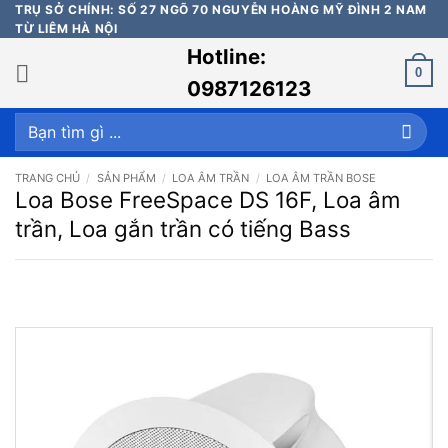
Bỏ
TRỤ SỞ CHÍNH: SỐ 27 NGÕ 70 NGUYỄN HOÀNG MỸ ĐÌNH 2 NAM
TỪ LIÊM HÀ NỘI
qua
Hotline:
nội
0
dung
0987126123
Tìm
kiếm:
TRANG CHỦ
/
SẢN PHẨM
/
LOA ÂM TRẦN
/
LOA ÂM TRẦN BOSE
Loa Bose FreeSpace DS 16F, Loa âm
trần, Loa gắn trần có tiếng Bass