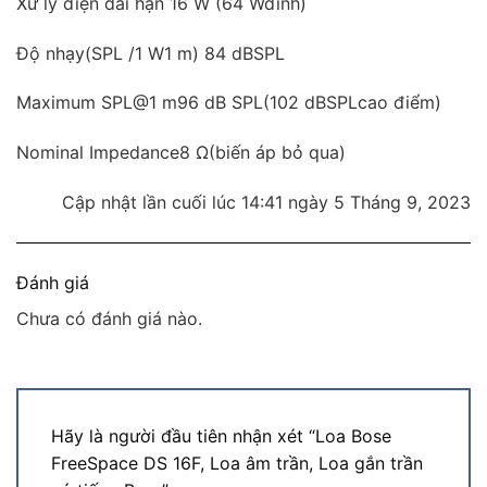
Xử lý điện dài hạn 16 W (64 Wđỉnh)
Độ nhạy(SPL /1 W1 m) 84 dBSPL
Maximum SPL@1 m96 dB SPL(102 dBSPLcao điểm)
Nominal Impedance8 Ω(biến áp bỏ qua)
Cập nhật lần cuối lúc 14:41 ngày 5 Tháng 9, 2023
Đánh giá
Chưa có đánh giá nào.
Hãy là người đầu tiên nhận xét “Loa Bose
FreeSpace DS 16F, Loa âm trần, Loa gắn trần