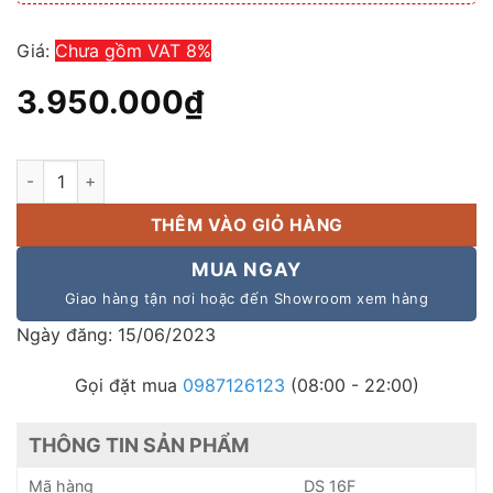
Giá:
Chưa gồm VAT 8%
3.950.000
₫
Loa Bose FreeSpace DS 16F, Loa âm trần, Loa gắn trần có tiếng
THÊM VÀO GIỎ HÀNG
MUA NGAY
Giao hàng tận nơi hoặc đến Showroom xem hàng
Ngày đăng: 15/06/2023
Gọi đặt mua
0987126123
(08:00 - 22:00)
THÔNG TIN SẢN PHẨM
Mã hàng
DS 16F