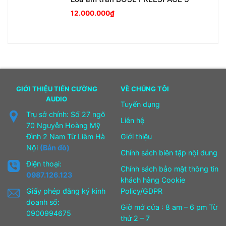
12.000.000
₫
GIỚI THIỆU TIẾN CƯỜNG
VỀ CHÚNG TÔI
AUDIO
Tuyển dụng
Trụ sở chính: Số 27 ngõ
Liên hệ
70 Nguyễn Hoàng Mỹ
Đình 2 Nam Từ Liêm Hà
Giới thiệu
Nội
(Bản đồ)
Chính sách biên tập nội dung
Điện thoại:
Chính sách bảo mật thông tin
0987.126.123
khách hàng Cookie
Giấy phép đăng ký kinh
Policy/GDPR
doanh số:
Giờ mở cửa : 8 am – 6 pm Từ
0900994675
thứ 2 – 7